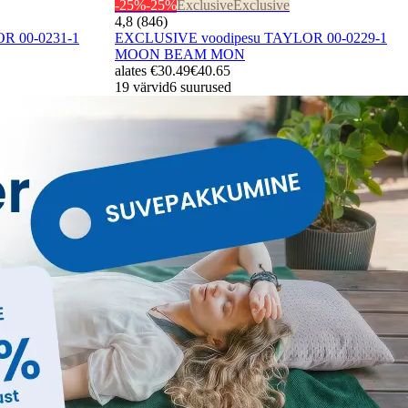
-25%
-25%
Exclusive
Exclusive
4,8 (846)
R 00-0231-1
EXCLUSIVE voodipesu TAYLOR 00-0229-1
MOON BEAM MON
alates
€30.49
€40.65
19 värvid
6 suurused