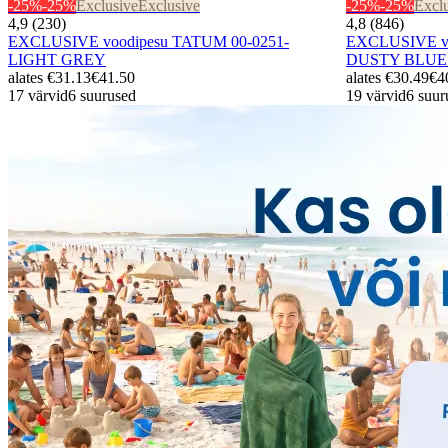
-25%
-25%
Exclusive
Exclusive
-25%
-25%
Excl
4,9 (230)
4,8 (846)
EXCLUSIVE voodipesu TATUM 00-0251-
EXCLUSIVE vo
LIGHT GREY
DUSTY BLU
alates
€31.13
€41.50
alates
€30.49
€4
17 värvid
6 suurused
19 värvid
6 suur