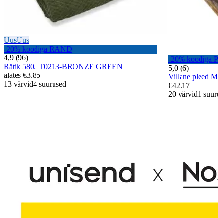
Uus
Uus
-20% koodiga RAND
4,9 (96)
-20% koodiga
Rätik 580J T0213-BRONZE GREEN
5,0 (6)
alates
€3.85
Villane plee
13 värvid
4 suurused
€42.17
20 värvid
1 suur