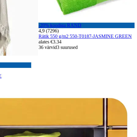
-20% koodiga RAND
4,9 (7296)
Rätik 550 g/m2 550-T0187-JASMINE GREEN
alates
€3.34
36 värvid
3 suurused
E