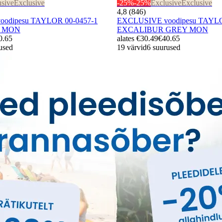
usive
Exclusive
-25%
-25%
Exclusive
Exclusive
4,8 (846)
odipesu TAYLOR 00-0457-1
EXCLUSIVE voodipesu TAYLO
E MON
EXCALIBUR GREY MON
0.65
alates
€30.49
€40.65
used
19 värvid
6 suurused