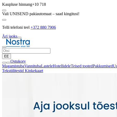
Kaupluse hinnang
+10 718
Vali UNISEND pakiautomaat – saad kingitusi!
Telli telefoni teel
+372 880 7906
Äri jaoks
EE
Ostukorv
Magamistuba
Vannituba
Lastele
Hotellidele
Teised tooted
Pakkumised
Uu
Tekstiilitestid
Kinkekaart