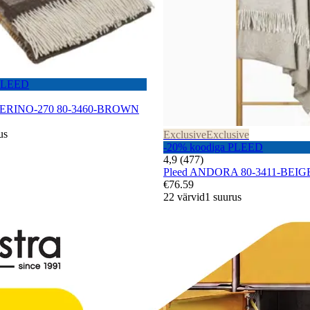
 PLEED
d MERINO-270 80-3460-BROWN
us
Exclusive
Exclusive
-20% koodiga PLEED
4,9 (477)
Pleed ANDORA 80-3411-BEIG
€76.59
22 värvid
1 suurus