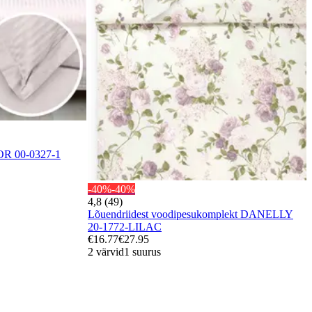
R 00-0327-1
-40%
-40%
4,8 (49)
Lõuendriidest voodipesukomplekt DANELLY
20-1772-LILAC
€16.77
€27.95
2 värvid
1 suurus