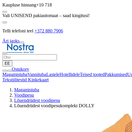
Kaupluse hinnang
+10 718
Vali UNISEND pakiautomaat – saad kingitusi!
Telli telefoni teel
+372 880 7906
Äri jaoks
EE
Ostukorv
Magamistuba
Vannituba
Lastele
Hotellidele
Teised tooted
Pakkumised
Uu
Tekstiilitestid
Kinkekaart
Magamistuba
Voodipesu
Lõuendriidest voodipesu
Lõuendriidest voodipesukomplekt DOLLY