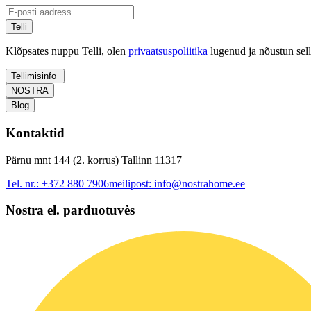
Telli
Klõpsates nuppu Telli, olen
privaatsuspoliitika
lugenud ja nõustun sel
Tellimisinfo
NOSTRA
Blog
Kontaktid
Pärnu mnt 144 (2. korrus) Tallinn 11317
Tel. nr.:
+372 880 7906
meilipost:
info@nostrahome.ee
Nostra el. parduotuvės