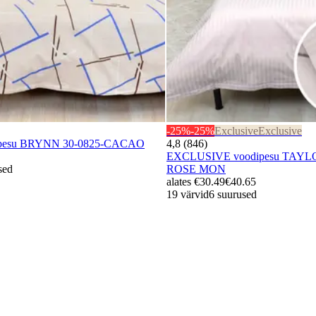
-25%
-25%
Exclusive
Exclusive
odipesu BRYNN 30-0825-CACAO
4,8 (846)
EXCLUSIVE voodipesu TAYLO
sed
ROSE MON
alates
€30.49
€40.65
19 värvid
6 suurused