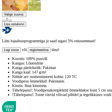
Valige suurus:
1
Lisa ostukorvi
Liitu lojaalsusprogrammiga ja saad tagasi 5% ostusummast!
või
täna!
Logi sisse
registreerima
Koostis:
100% puuvill
Kangas:
Lõuendriie
Kanga päritoluriik:
Pakistan
Kanga kaal:
147 g/m²
Niitide arv ruutsentimeetri kohta:
120 TC
Voodipesu õmmeldud:
Pakistanis
Kinnis:
Ilma kinniseta
Tähelepanu!:
Voodipesukomplektid õmmeldakse kuni 5 cm suur
!Tähelepanu!:
Toote värvid võivad piltidel ja tegelikkuses veidi