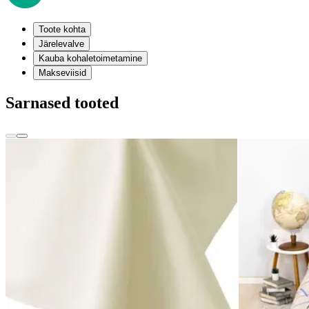
Toote kohta
Järelevalve
Kauba kohaletoimetamine
Makseviisid
Sarnased tooted