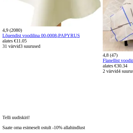
4,9 (2080)
Lõuendist voodilina 00-0008-PAPYRUS
alates
€11.05
31 värvid
3 suurused
4,8 (47)
Flanellist vo
alates
€30.34
2 värvid
4 suuru
Telli uudiskiri!
Saate oma esimeselt ostult -10% allahindlust