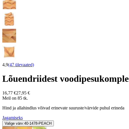
4,9
(47 ülevaated)
Lõuendriidest voodipesukomp
16,77 €
27,95 €
Meil on 85 tk.
Hind ja allahindlus võivad erinevate suuruste/värvide puhul erineda
Jagamiseks
Valige värv:
40-1478-PEACH