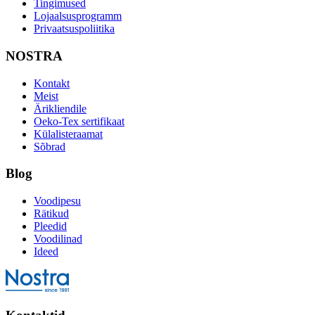
Tingimused
Lojaalsusprogramm
Privaatsuspoliitika
NOSTRA
Kontakt
Meist
Ärikliendile
Oeko-Tex sertifikaat
Külalisteraamat
Sõbrad
Blog
Voodipesu
Rätikud
Pleedid
Voodilinad
Ideed