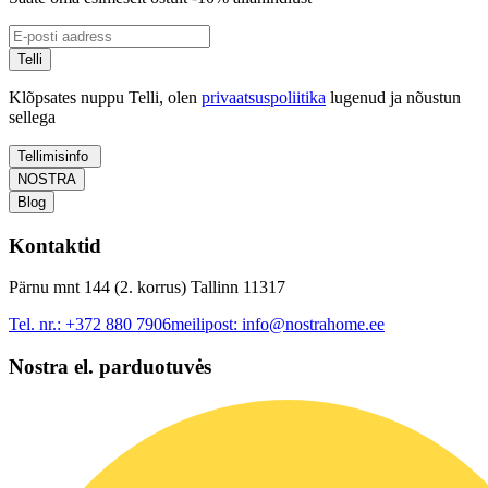
Telli
Klõpsates nuppu Telli, olen
privaatsuspoliitika
lugenud ja nõustun
sellega
Tellimisinfo
NOSTRA
Blog
Kontaktid
Pärnu mnt 144 (2. korrus) Tallinn 11317
Tel. nr.:
+372 880 7906
meilipost:
info@nostrahome.ee
Nostra el. parduotuvės