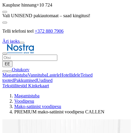
Kaupluse hinnang
+10 724
Vali UNISEND pakiautomaat – saad kingitusi!
Telli telefoni teel
+372 880 7906
Äri jaoks
EE
Ostukorv
Magamistuba
Vannituba
Lastele
Hotellidele
Teised
tooted
Pakkumised
Uudised
Tekstiilitestid
Kinkekaart
Magamistuba
Voodipesu
Mako-satiinist voodipesu
PREMIUM mako-satiinist voodipesu CALLEN