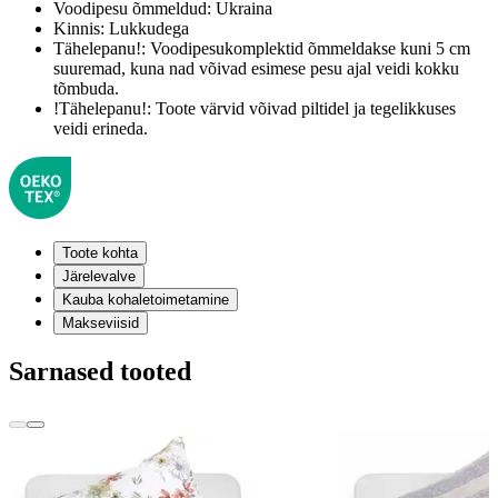
Voodipesu õmmeldud:
Ukraina
Kinnis:
Lukkudega
Tähelepanu!:
Voodipesukomplektid õmmeldakse kuni 5 cm
suuremad, kuna nad võivad esimese pesu ajal veidi kokku
tõmbuda.
!Tähelepanu!:
Toote värvid võivad piltidel ja tegelikkuses
veidi erineda.
Toote kohta
Järelevalve
Kauba kohaletoimetamine
Makseviisid
Sarnased tooted