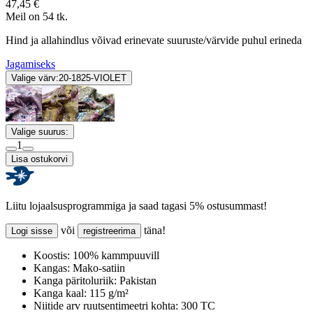
47,45 €
Meil on 54 tk.
Hind ja allahindlus võivad erinevate suuruste/värvide puhul erineda
Jagamiseks
Valige värv:
20-1825-VIOLET
Valige suurus:
1
Lisa ostukorvi
Liitu lojaalsusprogrammiga ja saad tagasi 5% ostusummast!
või
täna!
Logi sisse
registreerima
Koostis:
100% kammpuuvill
Kangas:
Mako-satiin
Kanga päritoluriik:
Pakistan
Kanga kaal:
115 g/m²
Niitide arv ruutsentimeetri kohta:
300 TC