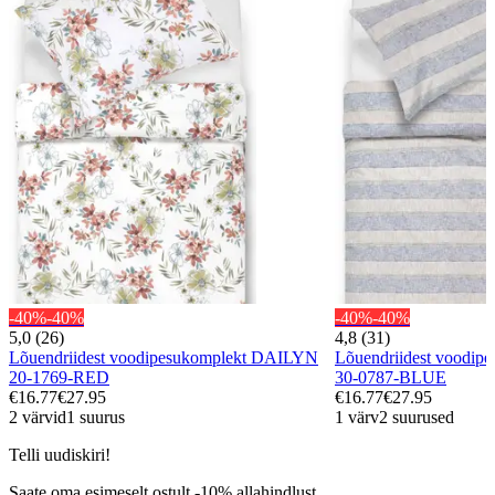
-40%
-40%
-40%
-40%
5,0 (26)
4,8 (31)
Lõuendriidest voodipesukomplekt DAILYN
Lõuendriidest voodi
20-1769-RED
30-0787-BLUE
€16.77
€27.95
€16.77
€27.95
2 värvid
1 suurus
1 värv
2 suurused
Telli uudiskiri!
Saate oma esimeselt ostult -10% allahindlust