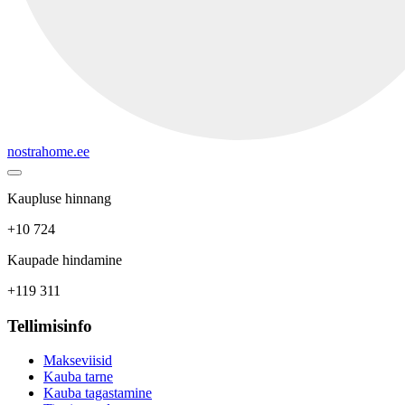
nostrahome.ee
Kaupluse hinnang
+10 724
Kaupade hindamine
+119 311
Tellimisinfo
Makseviisid
Kauba tarne
Kauba tagastamine