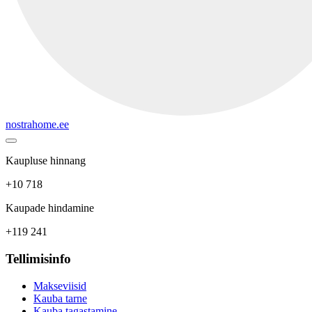
nostrahome.ee
Kaupluse hinnang
+10 718
Kaupade hindamine
+119 241
Tellimisinfo
Makseviisid
Kauba tarne
Kauba tagastamine