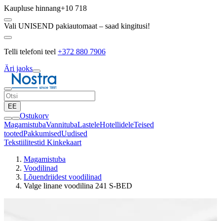
Kaupluse hinnang
+10 718
Vali UNISEND pakiautomaat – saad kingitusi!
Telli telefoni teel
+372 880 7906
Äri jaoks
EE
Ostukorv
Magamistuba
Vannituba
Lastele
Hotellidele
Teised
tooted
Pakkumised
Uudised
Tekstiilitestid
Kinkekaart
Magamistuba
Voodilinad
Lõuendriidest voodilinad
Valge linane voodilina 241 S-BED