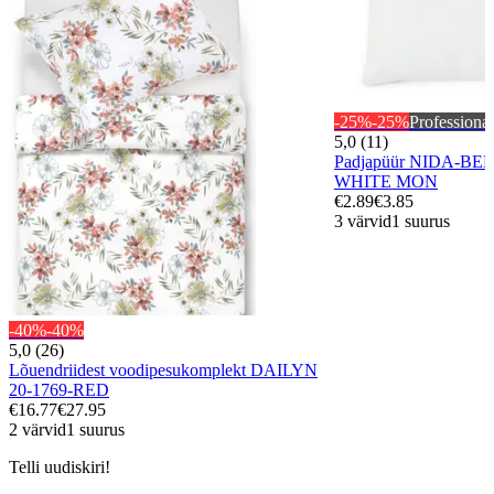
-25%
-25%
Professional
5,0 (11)
Padjapüür NIDA-BED
WHITE MON
€2.89
€3.85
3 värvid
1 suurus
-40%
-40%
5,0 (26)
Lõuendriidest voodipesukomplekt DAILYN
20-1769-RED
€16.77
€27.95
2 värvid
1 suurus
Telli uudiskiri!