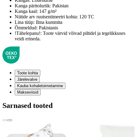
Kangas:
Lõuendriie
Kanga päritoluriik:
Pakistan
Kanga kaal:
147 g/m²
Niitide arv ruutsentimeetri kohta:
120 TC
Lina tüüp:
Ilma kummita
Õmmeldud:
Pakistanis
!Tähelepanu!:
Toote värvid võivad piltidel ja tegelikkuses
veidi erineda.
Toote kohta
Järelevalve
Kauba kohaletoimetamine
Makseviisid
Sarnased tooted