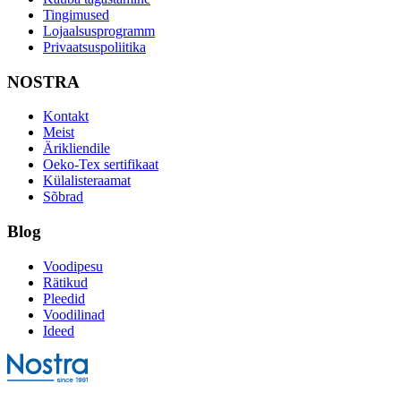
Tingimused
Lojaalsusprogramm
Privaatsuspoliitika
NOSTRA
Kontakt
Meist
Ärikliendile
Oeko-Tex sertifikaat
Külalisteraamat
Sõbrad
Blog
Voodipesu
Rätikud
Pleedid
Voodilinad
Ideed