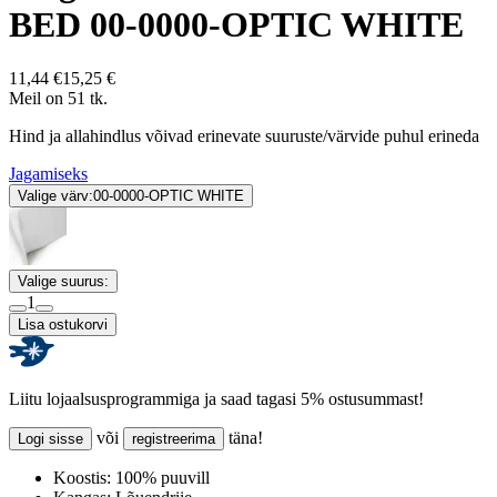
BED 00-0000-OPTIC WHITE
11,44 €
15,25 €
Meil on 51 tk.
Hind ja allahindlus võivad erinevate suuruste/värvide puhul erineda
Jagamiseks
Valige värv:
00-0000-OPTIC WHITE
Valige suurus:
1
Lisa ostukorvi
Liitu lojaalsusprogrammiga ja saad tagasi 5% ostusummast!
või
täna!
Logi sisse
registreerima
Koostis:
100% puuvill