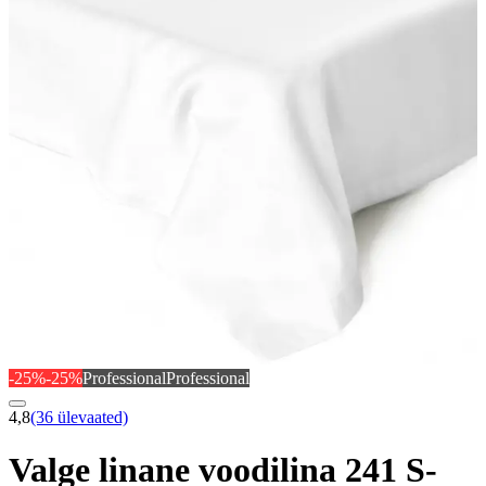
-25%
-25%
Professional
Professional
4,8
(36 ülevaated)
Valge linane voodilina 241 S-