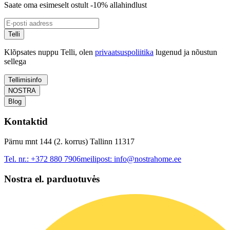
Saate oma esimeselt ostult -10% allahindlust
Telli
Klõpsates nuppu Telli, olen
privaatsuspoliitika
lugenud ja nõustun
sellega
Tellimisinfo
NOSTRA
Blog
Kontaktid
Pärnu mnt 144 (2. korrus) Tallinn 11317
Tel. nr.:
+372 880 7906
meilipost:
info@nostrahome.ee
Nostra el. parduotuvės