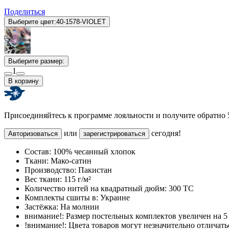
Поделиться
Выберите цвет:
40-1578-VIOLET
Выберите размер:
1
В корзину
Присоединяйтесь к программе лояльности и получите обратно
или
сегодня!
Авторизоваться
зарегистрироваться
Состав:
100% чесанный хлопок
Ткани:
Мако-сатин
Производство:
Пакистан
Вес ткани:
115 г/м²
Количество нитей на квадратный дюйм:
300 TC
Комплекты сшиты в:
Украине
Застёжка:
На молнии
внимание!:
Размер постельных комплектов увеличен на 5 
!внимание!:
Цвета товаров могут незначительно отличатьс