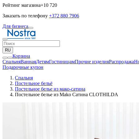
Рейтинг магазина
+10 720
Заказать по телефону
+372 880 7906
Для бизнеса
RU
Корзина
Спальня
Ванная
Детям
Гостиницам
Прочие изделия
Pаспродажа
Н
Подарочные купон
Спальня
Постельное бельё
Постельное белье из мако-сатина
Постельное белье из Mako Сатина CLOTHILDA