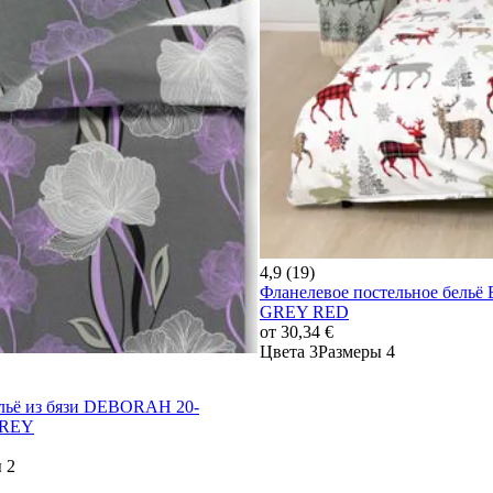
4,9 (19)
Фланелевое постельное бельё 
GREY RED
от
30,34 €
Цвета 3
Размеры 4
ельё из бязи DEBORAH 20-
GREY
 2