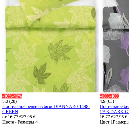
-40%
-40%
-40%
-40%
5,0 (28)
4,9 (63)
Постельное бельё из бязи DIANNA 40-1498-
Постельное б
GREEN
1793-DARK 
от
16,77 €
27,95 €
16,77 €
27,95 €
Цвета 4
Размеры 4
Цвет 1
Размеры