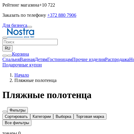
Рейтинг магазина
+10 722
Заказать по телефону
+372 880 7906
Для бизнеса
RU
Корзина
Спальня
Ванная
Детям
Гостиницам
Прочие изделия
Pаспродажа
Н
Подарочные купон
Начало
Пляжные полотенца
Пляжные полотенца
Фильтры
Сортировать
Категории
Выборка
Торговая марка
Все фильтры
товары 0