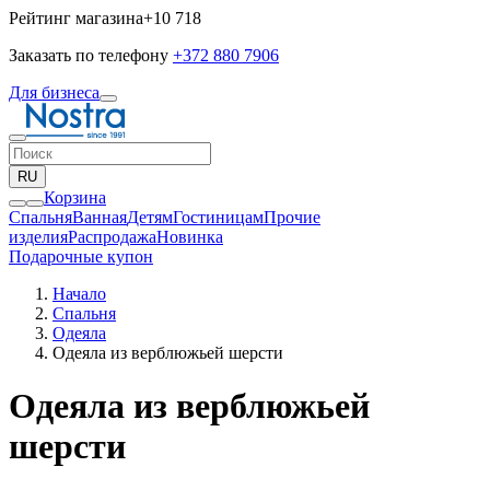
Рейтинг магазина
+10 718
Заказать по телефону
+372 880 7906
Для бизнеса
RU
Корзина
Спальня
Ванная
Детям
Гостиницам
Прочие
изделия
Pаспродажа
Новинка
Подарочные купон
Начало
Спальня
Одеяла
Одеяла из верблюжьей шерсти
Одеяла из верблюжьей
шерсти