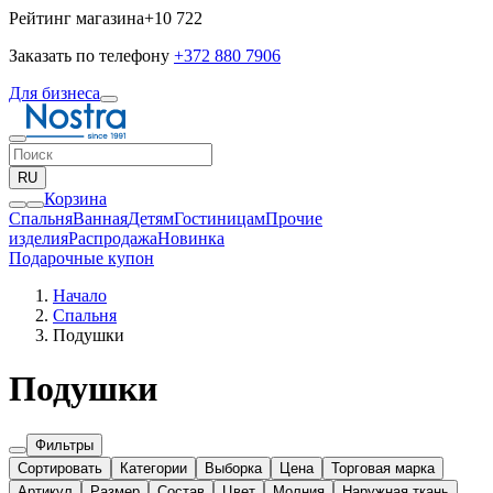
Рейтинг магазина
+10 722
Заказать по телефону
+372 880 7906
Для бизнеса
RU
Корзина
Спальня
Ванная
Детям
Гостиницам
Прочие
изделия
Pаспродажа
Новинка
Подарочные купон
Начало
Спальня
Подушки
Подушки
Фильтры
Сортировать
Категории
Выборка
Цена
Торговая марка
Артикул
Размер
Состав
Цвет
Молния
Наружная ткань