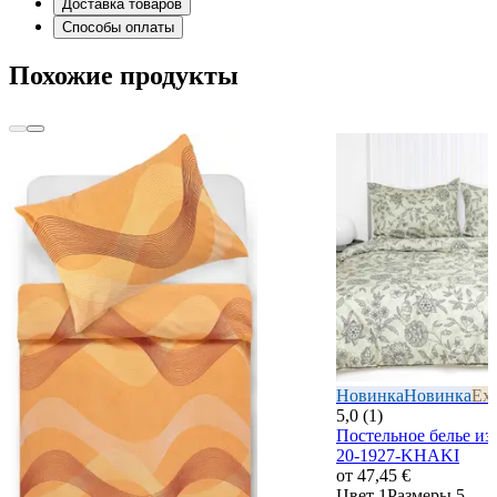
Доставка товаров
Способы оплаты
Похожие продукты
Новинка
Новинка
Exc
5,0 (1)
Постельное белье и
20-1927-KHAKI
от
47,45 €
Цвет 1
Размеры 5