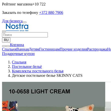
Рейтинг магазина
+10 722
Заказать по телефону
+372 880 7906
Для бизнеса
RU
Корзина
Спальня
Ванная
Детям
Гостиницам
Прочие изделия
Pаспродажа
Н
Подарочные купон
Спальня
Постельное бельё
Комплекты постельного белья
Детское постельное белье SKINNY CATS