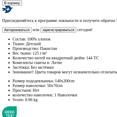
В корзину
Присоединяйтесь к программе лояльности и получите обратно
или
сегодня!
Авторизоваться
зарегистрироваться
Состав:
100% хлопок
Ткани:
Детский
Производство:
Пакистан
Вес ткани:
125 г/м²
Количество нитей на квадратный дюйм:
144 TC
Комплекты сшиты в:
Литве
Застёжка:
Без застёжки
!внимание!:
Цвета товаров могут незначительно отличатьс
Размер пододеяльника:
140x200cm
Размер наволочки:
50x70cm
Простыня:
Нет
количество наволочек:
1 Наволочки
Svoris:
0.96 kg