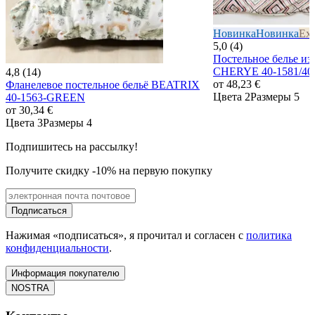
Новинка
Новинка
Exc
5,0 (4)
Постельное белье из
CHERYE 40-1581/4
4,8 (14)
от
48,23 €
Фланелевое постельное бельё BEATRIX
Цвета 2
Размеры 5
40-1563-GREEN
от
30,34 €
Цвета 3
Размеры 4
Подпишитесь на рассылку!
Получите скидку -10% на первую покупку
Подписаться
Нажимая «подписаться», я прочитал и согласен с
политика
конфиденциальности
.
Информация покупателю
NOSTRA