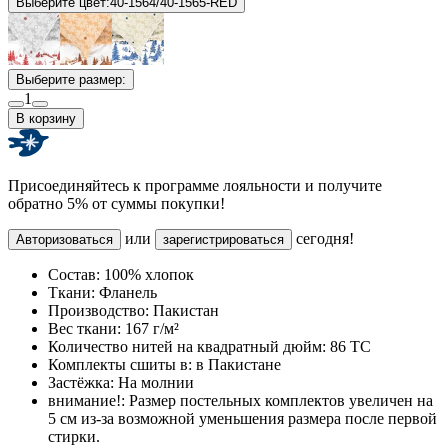
Выберите цвет:
40-1564/40-1565-RED
Выберите размер:
1
В корзину
Присоединяйтесь к программе лояльности и получите
обратно 5% от суммы покупки!
или
сегодня!
Авторизоваться
зарегистрироваться
Состав:
100% хлопок
Ткани:
Фланель
Производство:
Пакистан
Вес ткани:
167 г/м²
Количество нитей на квадратный дюйм:
86 TC
Комплекты сшиты в:
в Пакистане
Застёжка:
На молнии
внимание!:
Размер постельных комплектов увеличен на
5 см из-за возможной уменьшения размера после первой
стирки.