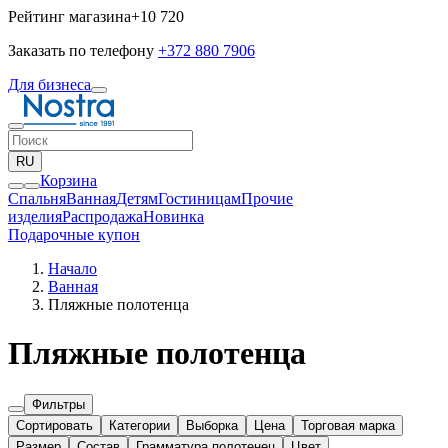
Рейтинг магазина
+10 720
Заказать по телефону
+372 880 7906
Для бизнеса
RU
Корзина
Спальня
Ванная
Детям
Гостиницам
Прочие
изделия
Pаспродажа
Новинка
Подарочные купон
Начало
Ванная
Пляжные полотенца
Пляжные полотенца
Фильтры
Сортировать
Категории
Выборка
Цена
Торговая марка
Размер
Состав
Грамматура полотенец
Цвет