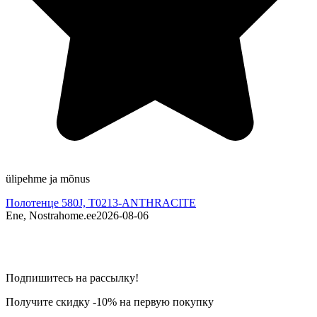
ülipehme ja mõnus
E
Полотенце 580J, T0213-ANTHRACITE
Ene, Nostrahome.ee
2026-08-06
A
Подпишитесь на рассылку!
Получите скидку -10% на первую покупку