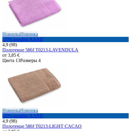
Новинка
Новинка
-20% koodiga RAND
4,9 (98)
Полотенце 580J T0213-LAVENDULA
от
3,85 €
Цвета 13
Размеры 4
Новинка
Новинка
-20% koodiga RAND
4,9 (98)
Полотенце 580J T0213-LIGHT CACAO