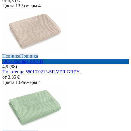
от
3,85 €
Цвета 13
Размеры 4
Новинка
Новинка
-20% koodiga RAND
4,9 (98)
Полотенце 580J T0213-SILVER GREY
от
3,85 €
Цвета 13
Размеры 4