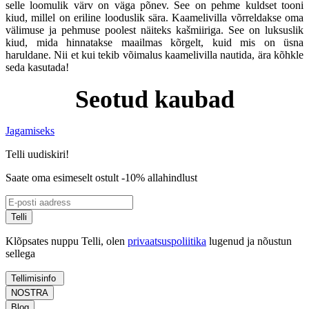
selle loomulik värv on väga põnev. See on pehme kuldset tooni
kiud, millel on eriline looduslik sära. Kaamelivilla võrreldakse oma
välimuse ja pehmuse poolest näiteks kašmiiriga. See on luksuslik
kiud, mida hinnatakse maailmas kõrgelt, kuid mis on üsna
haruldane. Nii et kui tekib võimalus kaamelivilla nautida, ära kõhkle
seda kasutada!
Seotud kaubad
Jagamiseks
Telli uudiskiri!
Saate oma esimeselt ostult -10% allahindlust
Telli
Klõpsates nuppu Telli, olen
privaatsuspoliitika
lugenud ja nõustun
sellega
Tellimisinfo
NOSTRA
Blog