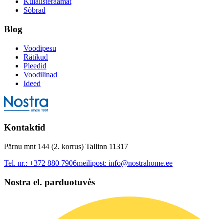
Külalisteraamat
Sõbrad
Blog
Voodipesu
Rätikud
Pleedid
Voodilinad
Ideed
Kontaktid
Pärnu mnt 144 (2. korrus) Tallinn 11317
Tel. nr.:
+372 880 7906
meilipost:
info@nostrahome.ee
Nostra el. parduotuvės