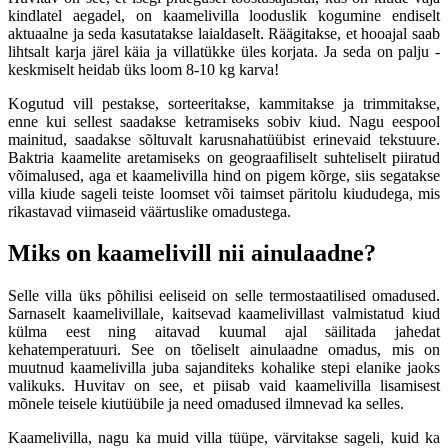
kindlatel aegadel, on kaamelivilla looduslik kogumine endiselt
aktuaalne ja seda kasutatakse laialdaselt. Räägitakse, et hooajal saab
lihtsalt karja järel käia ja villatükke üles korjata. Ja seda on palju -
keskmiselt heidab üks loom 8-10 kg karva!
Kogutud vill pestakse, sorteeritakse, kammitakse ja trimmitakse,
enne kui sellest saadakse ketramiseks sobiv kiud. Nagu eespool
mainitud, saadakse sõltuvalt karusnahatüübist erinevaid tekstuure.
Baktria kaamelite aretamiseks on geograafiliselt suhteliselt piiratud
võimalused, aga et kaamelivilla hind on pigem kõrge, siis segatakse
villa kiude sageli teiste loomset või taimset päritolu kiududega, mis
rikastavad viimaseid väärtuslike omadustega.
Miks on kaamelivill nii ainulaadne?
Selle villa üks põhilisi eeliseid on selle termostaatilised omadused.
Sarnaselt kaamelivillale, kaitsevad kaamelivillast valmistatud kiud
külma eest ning aitavad kuumal ajal säilitada jahedat
kehatemperatuuri. See on tõeliselt ainulaadne omadus, mis on
muutnud kaamelivilla juba sajanditeks kohalike stepi elanike jaoks
valikuks. Huvitav on see, et piisab vaid kaamelivilla lisamisest
mõnele teisele kiutüübile ja need omadused ilmnevad ka selles.
Kaamelivilla, nagu ka muid villa tüüpe, värvitakse sageli, kuid ka