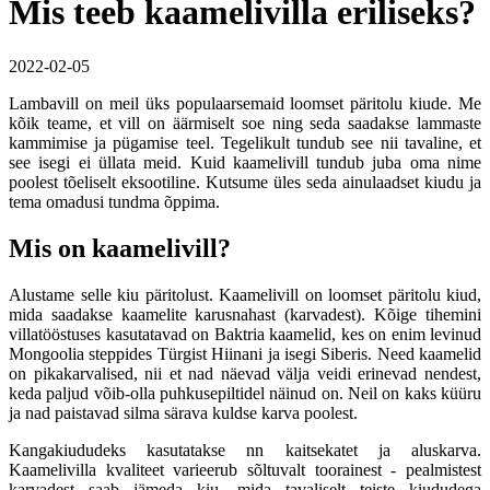
Mis teeb kaamelivilla eriliseks?
2022-02-05
Lambavill on meil üks populaarsemaid loomset päritolu kiude. Me
kõik teame, et vill on äärmiselt soe ning seda saadakse lammaste
kammimise ja pügamise teel. Tegelikult tundub see nii tavaline, et
see isegi ei üllata meid. Kuid kaamelivill tundub juba oma nime
poolest tõeliselt eksootiline. Kutsume üles seda ainulaadset kiudu ja
tema omadusi tundma õppima.
Mis on kaamelivill?
Alustame selle kiu päritolust. Kaamelivill on loomset päritolu kiud,
mida saadakse kaamelite karusnahast (karvadest). Kõige tihemini
villatööstuses kasutatavad on Baktria kaamelid, kes on enim levinud
Mongoolia steppides Türgist Hiinani ja isegi Siberis. Need kaamelid
on pikakarvalised, nii et nad näevad välja veidi erinevad nendest,
keda paljud võib-olla puhkusepiltidel näinud on. Neil on kaks küüru
ja nad paistavad silma särava kuldse karva poolest.
Kangakiududeks kasutatakse nn kaitsekatet ja aluskarva.
Kaamelivilla kvaliteet varieerub sõltuvalt toorainest - pealmistest
karvadest saab jämeda kiu, mida tavaliselt teiste kiududega