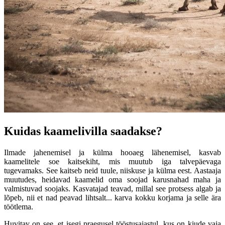
Kuidas kaamelivilla saadakse?
Ilmade jahenemisel ja külma hooaeg lähenemisel, kasvab
kaamelitele soe kaitsekiht, mis muutub iga talvepäevaga
tugevamaks. See kaitseb neid tuule, niiskuse ja külma eest. Aastaaja
muutudes, heidavad kaamelid oma soojad karusnahad maha ja
valmistuvad soojaks. Kasvatajad teavad, millal see protsess algab ja
lõpeb, nii et nad peavad lihtsalt... karva kokku korjama ja selle ära
töötlema.
Huvitav on see, et isegi praegusel tööstusajastul, kus on kiude vaja