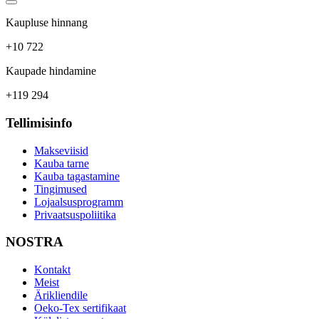
Kaupluse hinnang
+10 722
Kaupade hindamine
+119 294
Tellimisinfo
Makseviisid
Kauba tarne
Kauba tagastamine
Tingimused
Lojaalsusprogramm
Privaatsuspoliitika
NOSTRA
Kontakt
Meist
Ärikliendile
Oeko-Tex sertifikaat