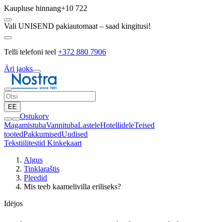
Kaupluse hinnang
+10 722
Vali UNISEND pakiautomaat – saad kingitusi!
Telli telefoni teel
+372 880 7906
Äri jaoks
EE
Ostukorv
Magamistuba
Vannituba
Lastele
Hotellidele
Teised
tooted
Pakkumised
Uudised
Tekstiilitestid
Kinkekaart
Algus
Tinklaraštis
Pleedid
Mis teeb kaamelivilla eriliseks?
Idėjos