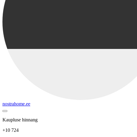
nostrahome.ee
Kaupluse hinnang
+10 724