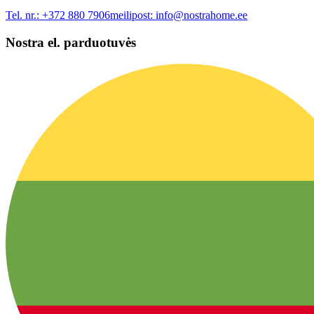
Tel. nr.:
+372 880 7906
meilipost:
info@nostrahome.ee
Nostra el. parduotuvės