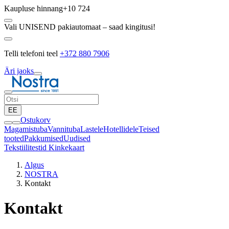
Kaupluse hinnang
+10 724
Vali UNISEND pakiautomaat – saad kingitusi!
Telli telefoni teel
+372 880 7906
Äri jaoks
EE
Ostukorv
Magamistuba
Vannituba
Lastele
Hotellidele
Teised
tooted
Pakkumised
Uudised
Tekstiilitestid
Kinkekaart
Algus
NOSTRA
Kontakt
Kontakt