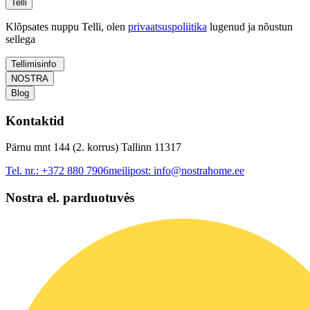
Telli
Klõpsates nuppu Telli, olen
privaatsuspoliitika
lugenud ja nõustun
sellega
Tellimisinfo
NOSTRA
Blog
Kontaktid
Pärnu mnt 144 (2. korrus) Tallinn 11317
Tel. nr.:
+372 880 7906
meilipost:
info@nostrahome.ee
Nostra el. parduotuvės