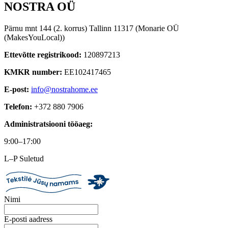
NOSTRA OÜ
Pärnu mnt 144 (2. korrus) Tallinn 11317 (Monarie OÜ
(MakesYouLocal))
Ettevõtte registrikood:
120897213
KMKR number:
EE102417465
E-post:
info@nostrahome.ee
Telefon:
+372 880 7906
Administratsiooni tööaeg:
9:00–17:00
L–P Suletud
Nimi
E-posti aadress