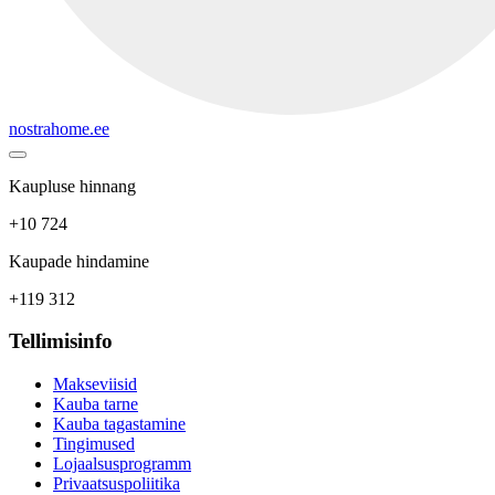
nostrahome.ee
Kaupluse hinnang
+10 724
Kaupade hindamine
+119 312
Tellimisinfo
Makseviisid
Kauba tarne
Kauba tagastamine
Tingimused
Lojaalsusprogramm
Privaatsuspoliitika