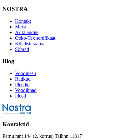
NOSTRA
Kontakt
Meist
Ärikliendile
Oeko-Tex sertifikaat
Külalisteraamat
Sõbrad
Blog
Voodipesu
Rätikud
Pleedid
Voodilinad
Ideed
Kontaktid
Pärnu mnt 144 (2. korrus) Tallinn 11317