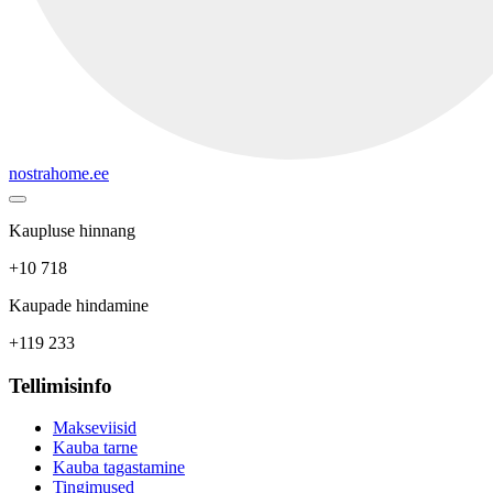
nostrahome.ee
Kaupluse hinnang
+10 718
Kaupade hindamine
+119 233
Tellimisinfo
Makseviisid
Kauba tarne
Kauba tagastamine
Tingimused