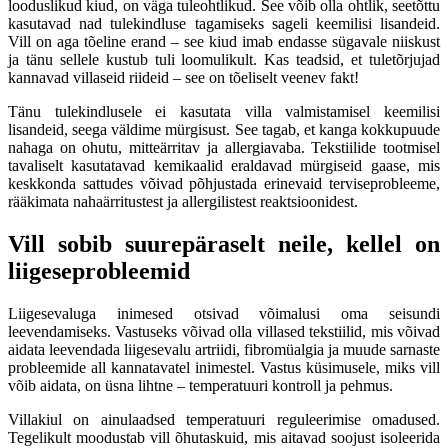
looduslikud kiud, on väga tuleohtlikud. See võib olla ohtlik, seetõttu
kasutavad nad tulekindluse tagamiseks sageli keemilisi lisandeid.
Vill on aga tõeline erand – see kiud imab endasse sügavale niiskust
ja tänu sellele kustub tuli loomulikult. Kas teadsid, et tuletõrjujad
kannavad villaseid riideid – see on tõeliselt veenev fakt!
Tänu tulekindlusele ei kasutata villa valmistamisel keemilisi
lisandeid, seega väldime mürgisust. See tagab, et kanga kokkupuude
nahaga on ohutu, mitteärritav ja allergiavaba. Tekstiilide tootmisel
tavaliselt kasutatavad kemikaalid eraldavad mürgiseid gaase, mis
keskkonda sattudes võivad põhjustada erinevaid terviseprobleeme,
rääkimata nahaärritustest ja allergilistest reaktsioonidest.
Vill sobib suurepäraselt neile, kellel on
liigeseprobleemid
Liigesevaluga inimesed otsivad võimalusi oma seisundi
leevendamiseks. Vastuseks võivad olla villased tekstiilid, mis võivad
aidata leevendada liigesevalu artriidi, fibromüalgia ja muude sarnaste
probleemide all kannatavatel inimestel. Vastus küsimusele, miks vill
võib aidata, on üsna lihtne – temperatuuri kontroll ja pehmus.
Villakiul on ainulaadsed temperatuuri reguleerimise omadused.
Tegelikult moodustab vill õhutaskuid, mis aitavad soojust isoleerida