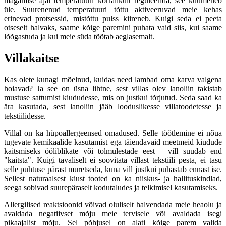
magamise ajal temperatuuri korralikult reguleerida, see kuumeneb
üle. Suurenenud temperatuuri tõttu aktiveeruvad meie kehas
erinevad protsessid, mistõttu pulss kiireneb. Kuigi seda ei peeta
otseselt halvaks, saame kõige paremini puhata vaid siis, kui saame
lõõgastuda ja kui meie süda töötab aeglasemalt.
Villakaitse
Kas olete kunagi mõelnud, kuidas need lambad oma karva valgena
hoiavad? Ja see on üsna lihtne, sest villas olev lanoliin takistab
mustuse sattumist kiududesse, mis on justkui tõrjutud. Seda saad ka
ära kasutada, sest lanoliin jääb looduslikesse villatoodetesse ja
tekstiilidesse.
Villal on ka hüpoallergeensed omadused. Selle töötlemine ei nõua
tugevate kemikaalide kasutamist ega täiendavaid meetmeid kiudude
kaitsmiseks ööliblikate või tolmulestade eest – vill suudab end
"kaitsta". Kuigi tavaliselt ei soovitata villast tekstiili pesta, ei tasu
selle puhtuse pärast muretseda, kuna vill justkui puhastab ennast ise.
Sellest naturaalsest kiust tooted on ka niiskus- ja hallituskindlad,
seega sobivad suurepäraselt kodutaludes ja telkimisel kasutamiseks.
Allergilised reaktsioonid võivad oluliselt halvendada meie heaolu ja
avaldada negatiivset mõju meie tervisele või avaldada isegi
pikaajalist mõju. Sel põhjusel on alati kõige parem valida