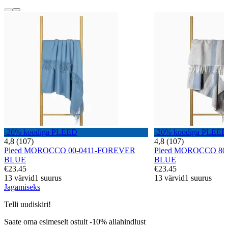
-20% koodiga PLEED
-20% koodiga PLEED
4,8 (107)
4,8 (107)
Pleed MOROCCO 00-0411-FOREVER
Pleed MOROCCO 80
BLUE
BLUE
€23.45
€23.45
13 värvid
1 suurus
13 värvid
1 suurus
Jagamiseks
Telli uudiskiri!
Saate oma esimeselt ostult -10% allahindlust