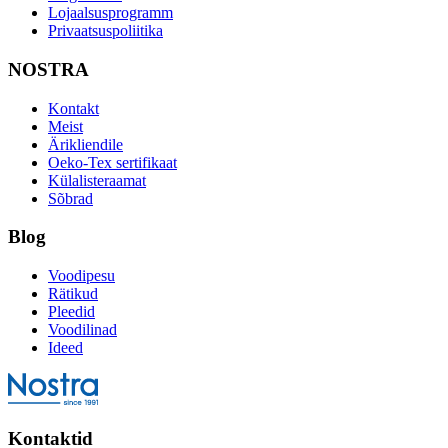
Lojaalsusprogramm
Privaatsuspoliitika
NOSTRA
Kontakt
Meist
Ärikliendile
Oeko-Tex sertifikaat
Külalisteraamat
Sõbrad
Blog
Voodipesu
Rätikud
Pleedid
Voodilinad
Ideed
Kontaktid