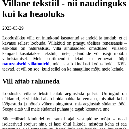
Villane tekstiil - nii naudinguks
kui ka heaoluks
2023-03-29
Looduslikku villa on inimkond kasutanud sajandeid ja tundub, et ei
kavatse sellest loobuda. Villakiud on praegu tõelises renessansis –
esikohal on naturaalsus, villa ainulaadsed omadused, villaseid
kangaid kasutatakse tekstiili, riiete, jalanõude või isegi mööbli
valmistamisel. Meie sortimendist leiad ka erinevat tüüpi
naturaalseid villatooteid
, mida tasub kindlasti kodus hoida. Kõik
teavad, et vill on soe, kuid sellel on ka maagiline mõju meie kehale.
Vill aitab rahuneda
Looduslik villane tekstiil aitab aeglustada pulssi. Uuringud on
näidanud, et villakiud aitab hoida nahka kuivemana, mis aitab kehal
lõõgastuda ja nõuab vähem pingutust, mis aeglustab südame tööd.
Seega aitab vill meie südamel puhata ja tagab kosutava une.
Sünteetilistel kiududel on samal ajal vastupidine mõju – need
isoleerivad soojust ning ei lase õhul liikuda, mistõttu keha ei saa