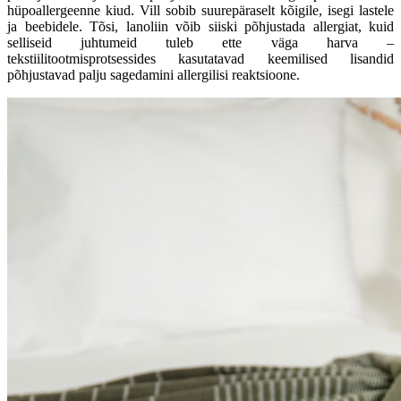
hüpoallergeenne kiud. Vill sobib suurepäraselt kõigile, isegi lastele
ja beebidele. Tõsi, lanoliin võib siiski põhjustada allergiat, kuid
selliseid juhtumeid tuleb ette väga harva –
tekstiilitootmisprotsessides kasutatavad keemilised lisandid
põhjustavad palju sagedamini allergilisi reaktsioone.