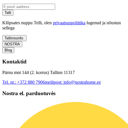
Telli
Klõpsates nuppu Telli, olen
privaatsuspoliitika
lugenud ja nõustun
sellega
Tellimisinfo
NOSTRA
Blog
Kontaktid
Pärnu mnt 144 (2. korrus) Tallinn 11317
Tel. nr.:
+372 880 7906
meilipost:
info@nostrahome.ee
Nostra el. parduotuvės