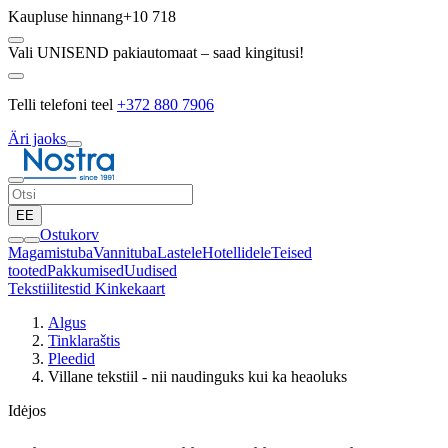
Kaupluse hinnang
+10 718
Vali UNISEND pakiautomaat – saad kingitusi!
Telli telefoni teel
+372 880 7906
Äri jaoks
EE
Ostukorv
Magamistuba
Vannituba
Lastele
Hotellidele
Teised
tooted
Pakkumised
Uudised
Tekstiilitestid
Kinkekaart
Algus
Tinklaraštis
Pleedid
Villane tekstiil - nii naudinguks kui ka heaoluks
Idėjos