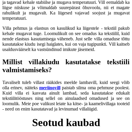
ja tagavad kehale stabiilse ja mugava temperatuuri. Vill eemaldab ka
liigse niiskuse ja võimaldab suurepärast õhuvoolu, nii et magate
rahulikult ja mugavalt. Ka liigesed vajavad soojust ja mugavat
temperatuuri.
Villa pehmus ja elastsus on kasulikud ka liigestele - tekstiil pakub
kehale mugavat tuge. Loomulikult on see omadus ka tekstiilil, kuid
nende elastsus kasutamisega väheneb. Just selle villa omaduse tõttu
kasutatakse kiudu isegi haiglates, kui on vaja tugipunkti. Vill kaitseb
usaldusväärselt ka vastsündinud imikute jäsemeid.
Millist villakiudu kasutatakse tekstiili
valmistamiseks?
Tavaliselt tuleb villast rääkides meelde lambavill, kuid seegi võib
olla erinev, näiteks
meriinovill
paistab silma oma pehmuse poolest.
Kuid villa ei kasvata ainult lambad, seda kasutatakse edukalt
tekstiilitööstuses ning sellel on ainulaadsed omadused ja see on
loomulik. Meie poe valikust leiate ka kitse- ja kaamelivillaga tooteid
- need on enim kasutatavad ja levinumad villaliigid.
Seotud kaubad