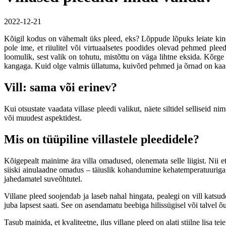
2022-12-21
Kõigil kodus on vähemalt üks pleed, eks? Lõppude lõpuks leiate kind
pole ime, et riiulitel või virtuaalsetes poodides olevad pehmed pleed
loomulik, sest valik on tohutu, mistõttu on väga lihtne eksida. Kõrge
kangaga. Kuid olge valmis üllatuma, kuivõrd pehmed ja õrnad on kaasaeg
Vill: sama või erinev?
Kui otsustate vaadata villase pleedi valikut, näete siltidel selliseid ni
või muudest aspektidest.
Mis on tüüpiline villastele pleedidele?
Kõigepealt mainime ära villa omadused, olenemata selle liigist. Nii et 
siiski ainulaadne omadus – täiuslik kohandumine kehatemperatuuriga, ni
jahedamatel suveõhtutel.
Villane pleed soojendab ja laseb nahal hingata, pealegi on vill katsud
juba lapsest saati. See on asendamatu beebiga hilissügisel või talvel õu
Tasub mainida, et kvaliteetne, ilus villane pleed on alati stiilne lisa t