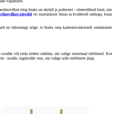
prade vajadused.
inovillast ning lisaks on akrüül ja polüester - sünteetilised kiud, mis
iinovillast pleedid
on suurepärase hinna ja kvaliteedi suhtega, kuna
lt on ütlematagi selge, et lisaks oma kadestusväärsetele omadustele
lle voodile või enda ümber mähida, siis valige suuremad mõõtmed. Kui
- toolile, tugitoolile vms, siis valige selle mõõtmete järgi.