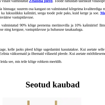
villast valmistatud
Zelandia pleed
. Toode rahuldab täielikult villasõ
la hinnaga: suurem osa kangast on valmistatud kõrgeima kvaliteediga meri
b ka luksuslikku kašmiiri, seega toode pole paks, kuid kerge ja soe.
Mer
misväärse vastupidavuse.
 valmistatud 90% kõige peenema meriinovilla ja 10% kašmiirist! Ilmse
suse ning kerguse, vastupidavuse ja hubasuse tasakaaluga.
tage, kelle jaoks pleed kõige sagedamini kasutatakse. Kui asetate se
lista väiksemaid ja õhemaid villaseid pleede. Kui asetate mööbliesemele 
leida see, mis teile kõige rohkem meeldib.
Seotud kaubad