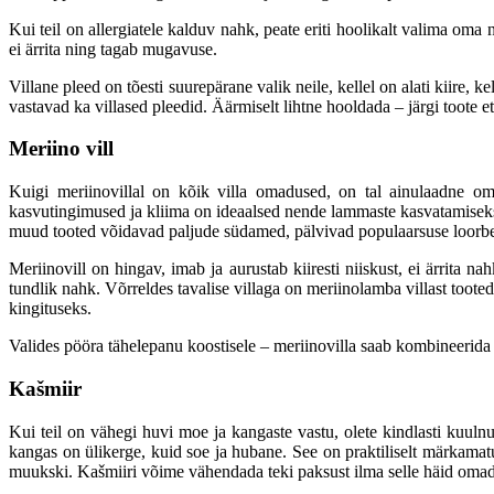
Kui teil on allergiatele kalduv nahk, peate eriti hoolikalt valima oma 
ei ärrita ning tagab mugavuse.
Villane pleed on tõesti suurepärane valik neile, kellel on alati kiire,
vastavad ka villased pleedid. Äärmiselt lihtne hooldada – järgi toote et
Meriino vill
Kuigi meriinovillal on kõik villa omadused, on tal ainulaadne oma
kasvutingimused ja kliima on ideaalsed nende lammaste kasvatamiseks j
muud tooted võidavad paljude südamed, pälvivad populaarsuse loorb
Meriinovill on hingav, imab ja aurustab kiiresti niiskust, ei ärrita 
tundlik nahk. Võrreldes tavalise villaga on meriinolamba villast too
kingituseks.
Valides pööra tähelepanu koostisele – meriinovilla saab kombineerida 
Kašmiir
Kui teil on vähegi huvi moe ja kangaste vastu, olete kindlasti kuul
kangas on ülikerge, kuid soe ja hubane. See on praktiliselt märkamatu
muukski. Kašmiiri võime vähendada teki paksust ilma selle häid omadus