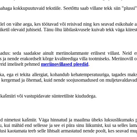
nahaga kokkupuutuvaid tekstiile. Seetõttu saab villane tekk siin "plussi" 
 kellel on vähe aega, kes töötavad või reisivad ning kes seavad esikohale
iketil olevaid juhiseid. Tänu õhu läbilaskvusele kuivab tekk väga kiirest
dus: seda saadakse ainult meriinolammaste erilisest villast. Neid er
a nende erakordselt kõrge kvaliteediga villa tootmiseks. Meriinovill o
erid imeliselt pehmed
meriinovillased pleedid
.
nahka, ega ei tekita allergiat, kohandub kehatemperatuuriga, tagades ma
ted kergemad ja õhemad, kuid nende soojusomadused on muljetavaldavad. 
kašmiiri või vastupidavate sünteetiliste kiududega.
nud nimetust kašmiir. Väga hinnatud ja maailma üheks luksuslikumaks p
, kui mähid end sellesse ja see ei piira sinu liikumist, kui sa selles l
i kaotamata teeb selle lihtsalt armastatud nende poolt, kes seavad muga