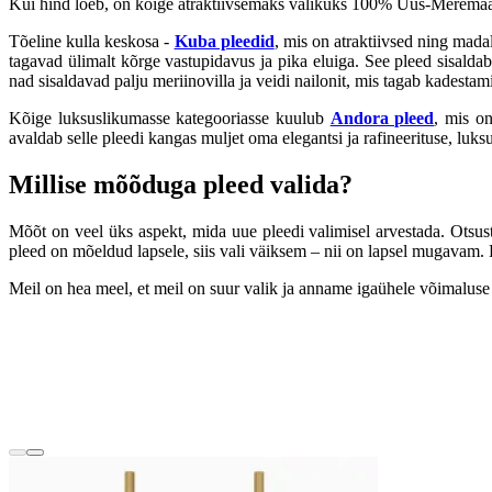
Kui hind loeb, on kõige atraktiivsemaks valikuks 100% Uus-Meremaa 
Tõeline kulla keskosa -
Kuba pleedid
, mis on atraktiivsed ning mada
tagavad ülimalt kõrge vastupidavus ja pika eluiga. See pleed sisalda
nad sisaldavad palju meriinovilla ja veidi nailonit, mis tagab kadesta
Kõige luksuslikumasse kategooriasse kuulub
Andora pleed
, mis on
avaldab selle pleedi kangas muljet oma elegantsi ja rafineerituse, luk
Millise mõõduga pleed valida?
Mõõt on veel üks aspekt, mida uue pleedi valimisel arvestada. Otsus
pleed on mõeldud lapsele, siis vali väiksem – nii on lapsel mugavam. Ee
Meil on hea meel, et meil on suur valik ja anname igaühele võimaluse 