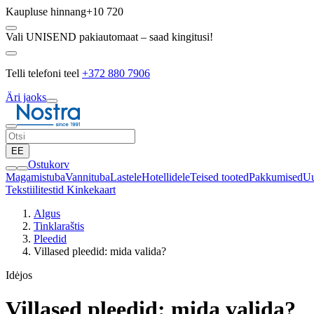
Kaupluse hinnang
+10 720
Vali UNISEND pakiautomaat – saad kingitusi!
Telli telefoni teel
+372 880 7906
Äri jaoks
EE
Ostukorv
Magamistuba
Vannituba
Lastele
Hotellidele
Teised tooted
Pakkumised
Uu
Tekstiilitestid
Kinkekaart
Algus
Tinklaraštis
Pleedid
Villased pleedid: mida valida?
Idėjos
Villased pleedid: mida valida?