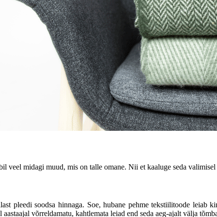
übil veel midagi muud, mis on talle omane. Nii et kaaluge seda valimisel
llast pleedi soodsa hinnaga. Soe, hubane pehme tekstiilitoode leiab k
al aastaajal võrreldamatu, kahtlemata leiad end seda aeg-ajalt välja tõm