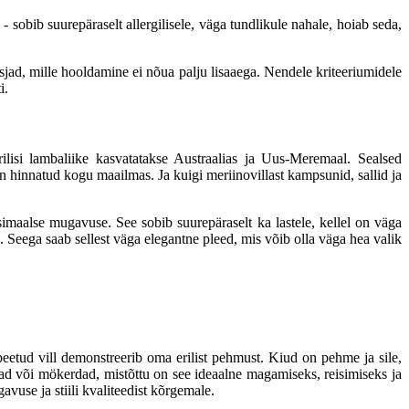
- sobib suurepäraselt allergilisele, väga tundlikule nahale, hoiab seda,
 asjad, mille hooldamine ei nõua palju lisaaega. Nendele kriteeriumidele
i.
ilisi lambaliike kasvatatakse Austraalias ja Uus-Meremaal. Sealsed
n hinnatud kogu maailmas. Ja kuigi meriinovillast kampsunid, sallid ja
ksimaalse mugavuse. See sobib suurepäraselt ka lastele, kellel on väga
Seega saab sellest väga elegantne pleed, mis võib olla väga hea valik
eetud vill demonstreerib oma erilist pehmust. Kiud on pehme ja sile,
amad või mökerdad, mistõttu on see ideaalne magamiseks, reisimiseks ja
vuse ja stiili kvaliteedist kõrgemale.