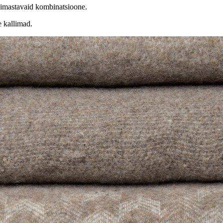
t uimastavaid kombinatsioone.
 kallimad.