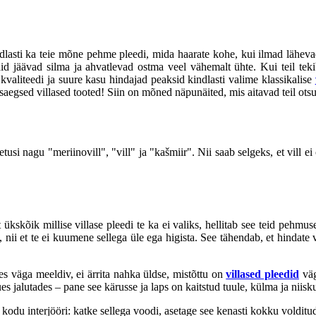
lasti ka teie mõne pehme pleedi, mida haarate kohe, kui ilmad lähevad 
id jäävad silma ja ahvatlevad ostma veel vähemalt ühte. Kui teil tekib
 kvaliteedi ja suure kasu hindajad peaksid kindlasti valime klassikalise
sed villased tooted! Siin on mõned näpunäited, mis aitavad teil otsusta
metusi nagu "meriinovill", "vill" ja "kašmiir". Nii saab selgeks, et vill 
ükskõik millise villase pleedi te ka ei valiks, hellitab see teid pehmus
i et te ei kuumene sellega üle ega higista. See tähendab, et hindate vil
es väga meeldiv, ei ärrita nahka üldse, mistõttu on
villased pleedid
väg
es jalutades – pane see kärusse ja laps on kaitstud tuule, külma ja niisku
eie kodu interjööri: katke sellega voodi, asetage see kenasti kokku volditu