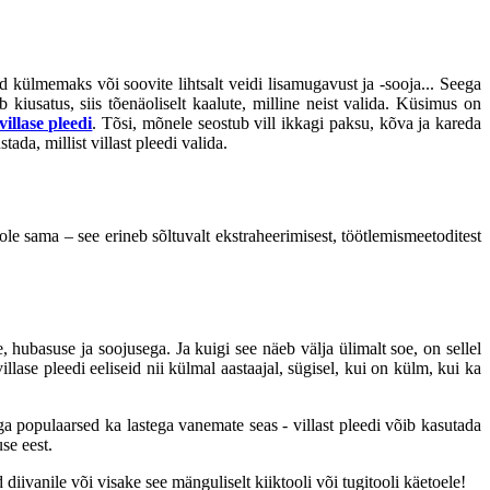
külmemaks või soovite lihtsalt veidi lisamugavust ja -sooja... Seega
 kiusatus, siis tõenäoliselt kaalute, milline neist valida. Küsimus on
villase pleedi
. Tõsi, mõnele seostub vill ikkagi paksu, kõva ja kareda
da, millist villast pleedi valida.
ei ole sama – see erineb sõltuvalt ekstraheerimisest, töötlemismeetoditest
e, hubasuse ja soojusega. Ja kuigi see näeb välja ülimalt soe, on sellel
lase pleedi eeliseid nii külmal aastaajal, sügisel, kui on külm, kui ka
a populaarsed ka lastega vanemate seas - villast pleedi võib kasutada
se eest.
d diivanile või visake see mänguliselt kiiktooli või tugitooli käetoele!