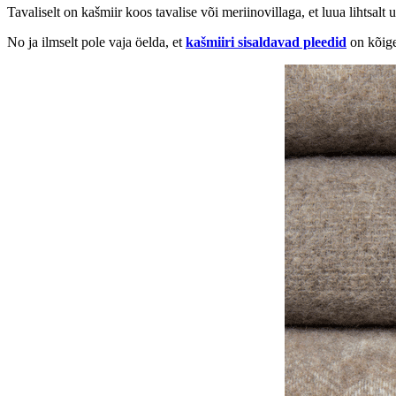
Tavaliselt on kašmiir koos tavalise või meriinovillaga, et luua lihtsal
No ja ilmselt pole vaja öelda, et
kašmiiri sisaldavad pleedid
on kõige