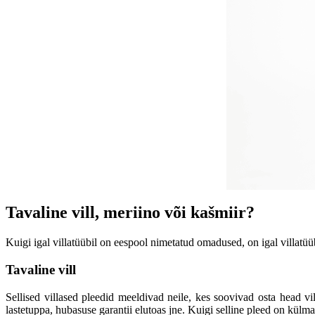
Tavaline vill, meriino või kašmiir?
Kuigi igal villatüübil on eespool nimetatud omadused, on igal villatü
Tavaline vill
Sellised villased pleedid meeldivad neile, kes soovivad osta head vi
lastetuppa, hubasuse garantii elutoas jne. Kuigi selline pleed on külm