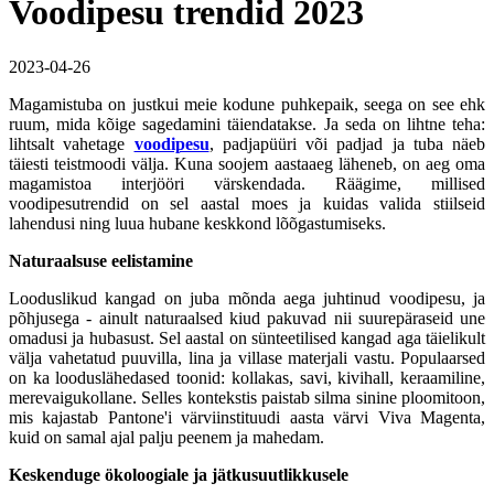
Voodipesu trendid 2023
2023-04-26
Magamistuba on justkui meie kodune puhkepaik, seega on see ehk
ruum, mida kõige sagedamini täiendatakse. Ja seda on lihtne teha:
lihtsalt vahetage
voodipesu
, padjapüüri või padjad ja tuba näeb
täiesti teistmoodi välja. Kuna soojem aastaaeg läheneb, on aeg oma
magamistoa interjööri värskendada. Räägime, millised
voodipesutrendid on sel aastal moes ja kuidas valida stiilseid
lahendusi ning luua hubane keskkond lõõgastumiseks.
Naturaalsuse eelistamine
Looduslikud kangad on juba mõnda aega juhtinud voodipesu, ja
põhjusega - ainult naturaalsed kiud pakuvad nii suurepäraseid une
omadusi ja hubasust. Sel aastal on sünteetilised kangad aga täielikult
välja vahetatud puuvilla, lina ja villase materjali vastu. Populaarsed
on ka looduslähedased toonid: kollakas, savi, kivihall, keraamiline,
merevaigukollane. Selles kontekstis paistab silma sinine ploomitoon,
mis kajastab Pantone'i värviinstituudi aasta värvi Viva Magenta,
kuid on samal ajal palju peenem ja mahedam.
Keskenduge ökoloogiale ja jätkusuutlikkusele