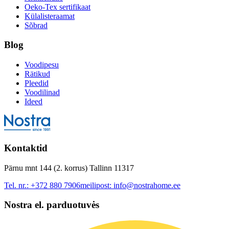
Oeko-Tex sertifikaat
Külalisteraamat
Sõbrad
Blog
Voodipesu
Rätikud
Pleedid
Voodilinad
Ideed
Kontaktid
Pärnu mnt 144 (2. korrus) Tallinn 11317
Tel. nr.:
+372 880 7906
meilipost:
info@nostrahome.ee
Nostra el. parduotuvės