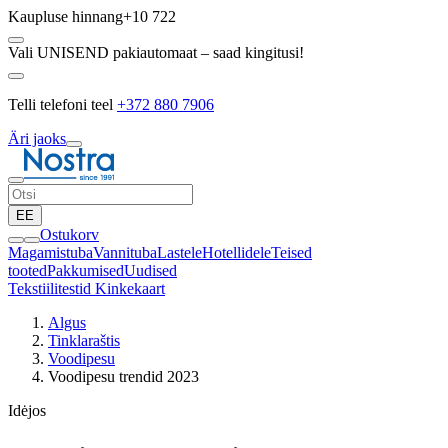
Kaupluse hinnang
+10 722
Vali UNISEND pakiautomaat – saad kingitusi!
Telli telefoni teel
+372 880 7906
Äri jaoks
EE
Ostukorv
Magamistuba
Vannituba
Lastele
Hotellidele
Teised
tooted
Pakkumised
Uudised
Tekstiilitestid
Kinkekaart
Algus
Tinklaraštis
Voodipesu
Voodipesu trendid 2023
Idėjos