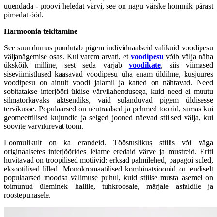
uuendada - proovi heledat värvi, see on nagu värske hommik pärast
pimedat ööd.
Harmoonia tekitamine
See suundumus puudutab pigem individuaalseid valikuid voodipesu
väljanägemise osas. Kui varem arvati, et
voodipesu
võib välja näha
ükskõik milline, sest seda varjab
voodikate
, siis viimased
siseviimistlused kaasavad voodipesu üha enam üldilme, kusjuures
voodipesu on ainult voodi jalamil ja katted on nähtavad. Need
sobitatakse interjööri üldise värvilahendusega, kuid need ei muutu
silmatorkavaks aktsendiks, vaid sulanduvad pigem üldisesse
tervikusse. Populaarsed on neutraalsed ja pehmed toonid, samas kui
geomeetrilised kujundid ja selged jooned näevad stiilsed välja, kui
soovite värvikirevat tooni.
Loomulikult on ka erandeid. Tööstuslikus stiilis või väga
originaalsetes interjöörides leiame eredaid värve ja mustreid. Eriti
huvitavad on troopilised motiivid: erksad palmilehed, papagoi suled,
eksootilised lilled. Monokromaatilised kombinatsioonid on endiselt
populaarsed moodsa välimuse puhul, kuid stiilse musta asemel on
toimunud üleminek hallile, tuhkroosale, märjale asfaldile ja
roostepunasele.