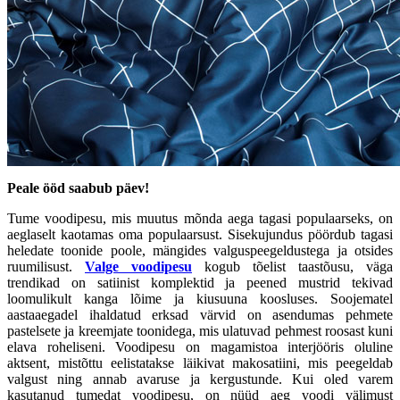
Peale ööd saabub päev!
Tume voodipesu, mis muutus mõnda aega tagasi populaarseks, on
aeglaselt kaotamas oma populaarsust. Sisekujundus pöördub tagasi
heledate toonide poole, mängides valguspeegeldustega ja otsides
ruumilisust.
Valge voodipesu
kogub tõelist taastõusu, väga
trendikad on satiinist komplektid ja peened mustrid tekivad
loomulikult kanga lõime ja kiusuuna koosluses. Soojematel
aastaaegadel ihaldatud erksad värvid on asendumas pehmete
pastelsete ja kreemjate toonidega, mis ulatuvad pehmest roosast kuni
elava roheliseni. Voodipesu on magamistoa interjööris oluline
aktsent, mistõttu eelistatakse läikivat makosatiini, mis peegeldab
valgust ning annab avaruse ja kergustunde. Kui oled varem
kasutanud tumedat voodipesu, on nüüd aeg voodi välimust