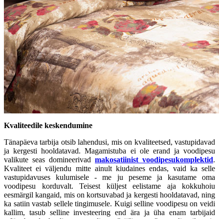
Kvaliteedile keskendumine
Tänapäeva tarbija otsib lahendusi, mis on kvaliteetsed, vastupidavad
ja kergesti hooldatavad. Magamistuba ei ole erand ja voodipesu
valikute seas domineerivad
makosatiinist voodipesukomplektid
.
Kvaliteet ei väljendu mitte ainult kiudaines endas, vaid ka selle
vastupidavuses kulumisele - me ju peseme ja kasutame oma
voodipesu korduvalt. Teisest küljest eelistame aja kokkuhoiu
eesmärgil kangaid, mis on kortsuvabad ja kergesti hooldatavad, ning
ka satiin vastab sellele tingimusele. Kuigi selline voodipesu on veidi
kallim, tasub selline investeering end ära ja üha enam tarbijaid