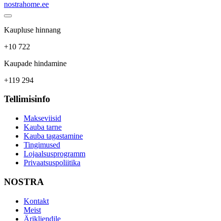
nostrahome.ee
Kaupluse hinnang
+10 722
Kaupade hindamine
+119 294
Tellimisinfo
Makseviisid
Kauba tarne
Kauba tagastamine
Tingimused
Lojaalsusprogramm
Privaatsuspoliitika
NOSTRA
Kontakt
Meist
Ärikliendile