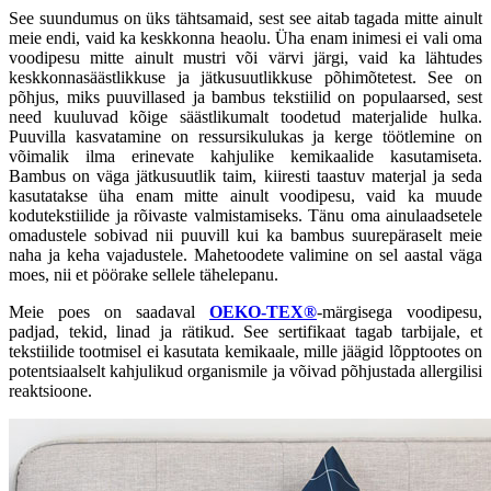
See suundumus on üks tähtsamaid, sest see aitab tagada mitte ainult
meie endi, vaid ka keskkonna heaolu. Üha enam inimesi ei vali oma
voodipesu mitte ainult mustri või värvi järgi, vaid ka lähtudes
keskkonnasäästlikkuse ja jätkusuutlikkuse põhimõtetest. See on
põhjus, miks puuvillased ja bambus tekstiilid on populaarsed, sest
need kuuluvad kõige säästlikumalt toodetud materjalide hulka.
Puuvilla kasvatamine on ressursikulukas ja kerge töötlemine on
võimalik ilma erinevate kahjulike kemikaalide kasutamiseta.
Bambus on väga jätkusuutlik taim, kiiresti taastuv materjal ja seda
kasutatakse üha enam mitte ainult voodipesu, vaid ka muude
kodutekstiilide ja rõivaste valmistamiseks. Tänu oma ainulaadsetele
omadustele sobivad nii puuvill kui ka bambus suurepäraselt meie
naha ja keha vajadustele. Mahetoodete valimine on sel aastal väga
moes, nii et pöörake sellele tähelepanu.
Meie poes on saadaval
OEKO-TEX®
-märgisega voodipesu,
padjad, tekid, linad ja rätikud. See sertifikaat tagab tarbijale, et
tekstiilide tootmisel ei kasutata kemikaale, mille jäägid lõpptootes on
potentsiaalselt kahjulikud organismile ja võivad põhjustada allergilisi
reaktsioone.