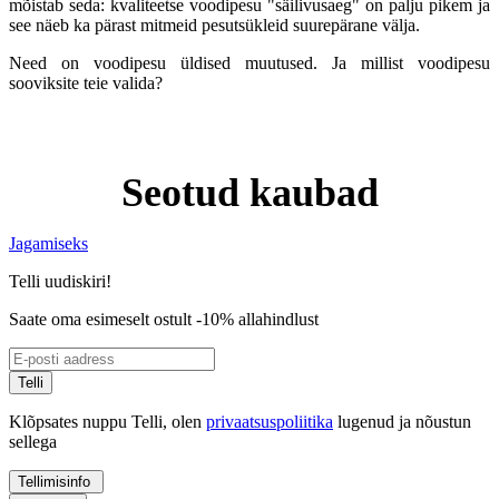
mõistab seda: kvaliteetse voodipesu "säilivusaeg" on palju pikem ja
see näeb ka pärast mitmeid pesutsükleid suurepärane välja.
Need on voodipesu üldised muutused. Ja millist voodipesu
sooviksite teie valida?
Seotud kaubad
Jagamiseks
Telli uudiskiri!
Saate oma esimeselt ostult -10% allahindlust
Telli
Klõpsates nuppu Telli, olen
privaatsuspoliitika
lugenud ja nõustun
sellega
Tellimisinfo