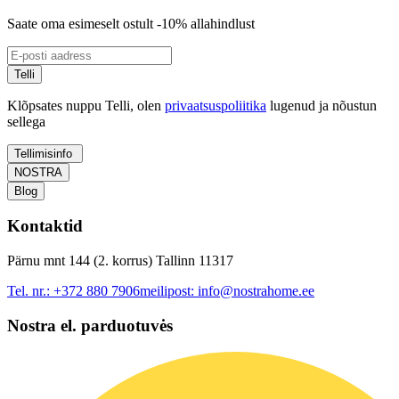
Saate oma esimeselt ostult -10% allahindlust
Telli
Klõpsates nuppu Telli, olen
privaatsuspoliitika
lugenud ja nõustun
sellega
Tellimisinfo
NOSTRA
Blog
Kontaktid
Pärnu mnt 144 (2. korrus) Tallinn 11317
Tel. nr.:
+372 880 7906
meilipost:
info@nostrahome.ee
Nostra el. parduotuvės