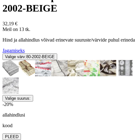
2002-BEIGE
32,19 €
Meil on 13 tk.
Hind ja allahindlus võivad erinevate suuruste/värvide puhul erineda
Jagamiseks
Valige värv:
80-2002-BEIGE
Valige suurus:
-20%
allahindlusi
kood
PLEED