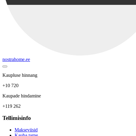
nostrahome.ee
Kaupluse hinnang
+10 720
Kaupade hindamine
+119 262
Tellimisinfo
Makseviisid
Kauba tarne