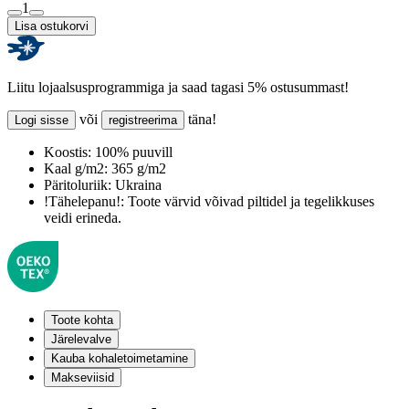
1
Lisa ostukorvi
Liitu lojaalsusprogrammiga ja saad tagasi 5% ostusummast!
või
täna!
Logi sisse
registreerima
Koostis:
100% puuvill
Kaal g/m2:
365 g/m2
Päritoluriik:
Ukraina
!Tähelepanu!:
Toote värvid võivad piltidel ja tegelikkuses
veidi erineda.
Toote kohta
Järelevalve
Kauba kohaletoimetamine
Makseviisid