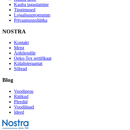
Kauba tagastamine
Tingimused
Lojaalsusprogramm
Privaatsuspoliitika
NOSTRA
Kontakt
Meist
Ärikliendile
Oeko-Tex sertifikaat
Külalisteraamat
Sõbrad
Blog
Voodipesu
Rätikud
Pleedid
Voodilinad
Ideed