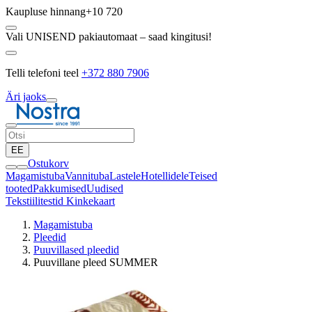
Kaupluse hinnang
+10 720
Vali UNISEND pakiautomaat – saad kingitusi!
Telli telefoni teel
+372 880 7906
Äri jaoks
EE
Ostukorv
Magamistuba
Vannituba
Lastele
Hotellidele
Teised
tooted
Pakkumised
Uudised
Tekstiilitestid
Kinkekaart
Magamistuba
Pleedid
Puuvillased pleedid
Puuvillane pleed SUMMER