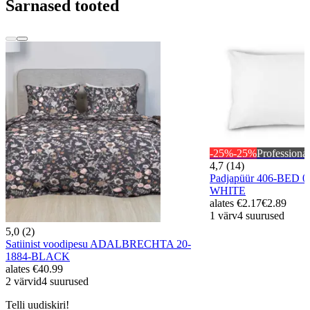
Sarnased tooted
-25%
-25%
Professional
4,7 (14)
Padjapüür 406-BED 
WHITE
alates
€2.17
€2.89
1 värv
4 suurused
5,0 (2)
Satiinist voodipesu ADALBRECHTA 20-
1884-BLACK
alates
€40.99
2 värvid
4 suurused
Telli uudiskiri!