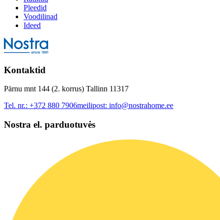
Pleedid
Voodilinad
Ideed
Kontaktid
Pärnu mnt 144 (2. korrus) Tallinn 11317
Tel. nr.:
+372 880 7906
meilipost:
info@nostrahome.ee
Nostra el. parduotuvės