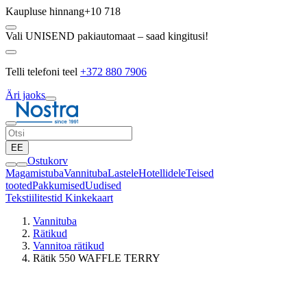
Kaupluse hinnang
+10 718
Vali UNISEND pakiautomaat – saad kingitusi!
Telli telefoni teel
+372 880 7906
Äri jaoks
EE
Ostukorv
Magamistuba
Vannituba
Lastele
Hotellidele
Teised
tooted
Pakkumised
Uudised
Tekstiilitestid
Kinkekaart
Vannituba
Rätikud
Vannitoa rätikud
Rätik 550 WAFFLE TERRY