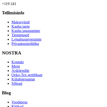
+119 241
Tellimisinfo
Makseviisid
Kauba tarne
Kauba tagastamine
Tingimused
Lojaalsusprogramm
Privaatsuspoliitika
NOSTRA
Kontakt
Meist
Ärikliendile
Oeko-Tex sertifikaat
Külalisteraamat
Sõbrad
Blog
Voodipesu
Rätikud