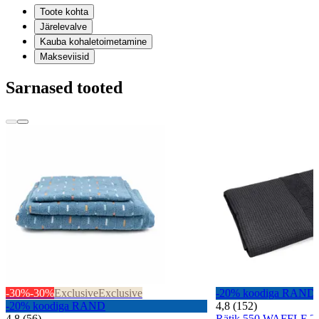
Toote kohta
Järelevalve
Kauba kohaletoimetamine
Makseviisid
Sarnased tooted
-30%
-30%
Exclusive
Exclusive
-20% koodiga RAND
-20% koodiga RAND
4,8 (152)
4,8 (56)
Rätik 550 WAFFLE T