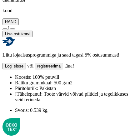
kood
RAND
1
Lisa ostukorvi
Liitu lojaalsusprogrammiga ja saad tagasi 5% ostusummast!
või
täna!
Logi sisse
registreerima
Koostis:
100% puuvill
Rätiku grammkaal:
500 g/m2
Päritoluriik:
Pakistan
!Tähelepanu!:
Toote värvid võivad piltidel ja tegelikkuses
veidi erineda.
Svoris:
0.539 kg