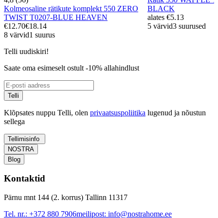
Kolmeosaline rätikute komplekt 550 ZERO
BLACK
TWIST T0207-BLUE HEAVEN
alates
€5.13
€12.70
€18.14
5 värvid
3 suurused
8 värvid
1 suurus
Telli uudiskiri!
Saate oma esimeselt ostult -10% allahindlust
Telli
Klõpsates nuppu Telli, olen
privaatsuspoliitika
lugenud ja nõustun
sellega
Tellimisinfo
NOSTRA
Blog
Kontaktid
Pärnu mnt 144 (2. korrus) Tallinn 11317
Tel. nr.:
+372 880 7906
meilipost:
info@nostrahome.ee