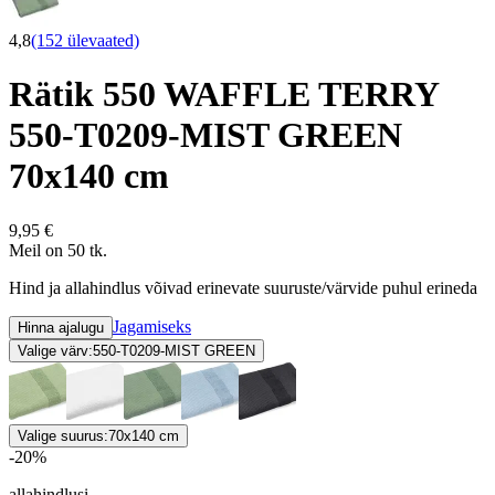
4,8
(152 ülevaated)
Rätik 550 WAFFLE TERRY
550-T0209-MIST GREEN
70x140 cm
9,95 €
Meil on 50 tk.
Hind ja allahindlus võivad erinevate suuruste/värvide puhul erineda
Jagamiseks
Hinna ajalugu
Valige värv:
550-T0209-MIST GREEN
Valige suurus:
70x140 cm
-20%
allahindlusi