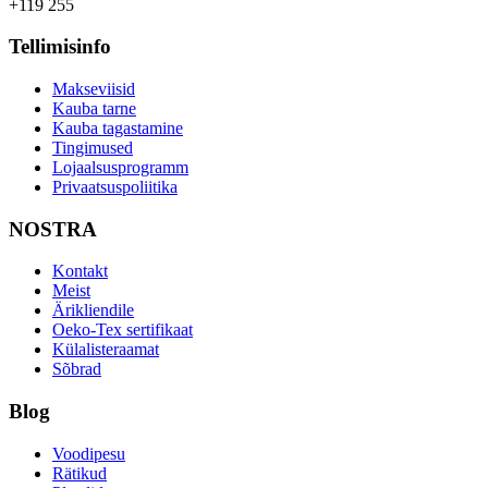
+119 255
Tellimisinfo
Makseviisid
Kauba tarne
Kauba tagastamine
Tingimused
Lojaalsusprogramm
Privaatsuspoliitika
NOSTRA
Kontakt
Meist
Ärikliendile
Oeko-Tex sertifikaat
Külalisteraamat
Sõbrad
Blog
Voodipesu
Rätikud