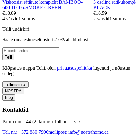
Viskoosist rätikute komplekt BAMBOO-
3 osaline rätikukompl
600 T0105-SMOKE GREEN
BLACK
€18.89
€16.59
4 värvid
1 suurus
2 värvid
1 suurus
Telli uudiskiri!
Saate oma esimeselt ostult -10% allahindlust
Telli
Klõpsates nuppu Telli, olen
privaatsuspoliitika
lugenud ja nõustun
sellega
Tellimisinfo
NOSTRA
Blog
Kontaktid
Pärnu mnt 144 (2. korrus) Tallinn 11317
Tel. nr.:
+372 880 7906
meilipost:
info@nostrahome.ee