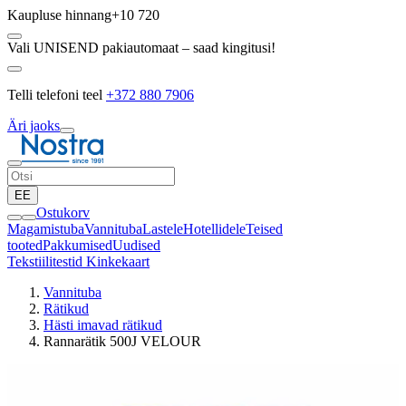
Kaupluse hinnang
+10 720
Vali UNISEND pakiautomaat – saad kingitusi!
Telli telefoni teel
+372 880 7906
Äri jaoks
EE
Ostukorv
Magamistuba
Vannituba
Lastele
Hotellidele
Teised
tooted
Pakkumised
Uudised
Tekstiilitestid
Kinkekaart
Vannituba
Rätikud
Hästi imavad rätikud
Rannarätik 500J VELOUR