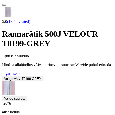
5,0
(13 ülevaated)
Rannarätik 500J VELOUR
T0199-GREY
Ajutiselt puudub
Hind ja allahindlus võivad erinevate suuruste/värvide puhul erineda
Jagamiseks
Valige värv:
T0199-GREY
Valige suurus:
-20%
allahindlusi