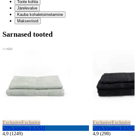
Toote kohta
Järelevalve
Kauba kohaletoimetamine
Makseviisid
Sarnased tooted
Exclusive
Exclusive
Exclusive
Exclusive
-20% koodiga RAND
-20% koodiga RAND
4,9 (1249)
4,9 (298)