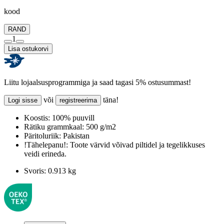
kood
RAND
1
Lisa ostukorvi
Liitu lojaalsusprogrammiga ja saad tagasi 5% ostusummast!
või
täna!
Logi sisse
registreerima
Koostis:
100% puuvill
Rätiku grammkaal:
500 g/m2
Päritoluriik:
Pakistan
!Tähelepanu!:
Toote värvid võivad piltidel ja tegelikkuses
veidi erineda.
Svoris:
0.913 kg