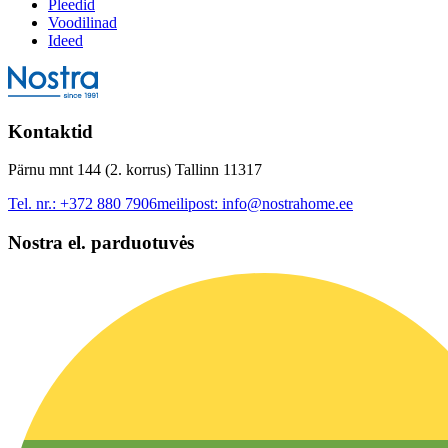
Pleedid
Voodilinad
Ideed
Kontaktid
Pärnu mnt 144 (2. korrus) Tallinn 11317
Tel. nr.:
+372 880 7906
meilipost:
info@nostrahome.ee
Nostra el. parduotuvės