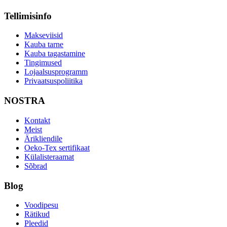
Tellimisinfo
Makseviisid
Kauba tarne
Kauba tagastamine
Tingimused
Lojaalsusprogramm
Privaatsuspoliitika
NOSTRA
Kontakt
Meist
Ärikliendile
Oeko-Tex sertifikaat
Külalisteraamat
Sõbrad
Blog
Voodipesu
Rätikud
Pleedid