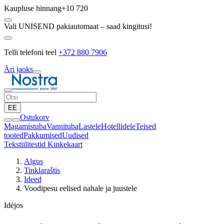
Kaupluse hinnang
+10 720
Vali UNISEND pakiautomaat – saad kingitusi!
Telli telefoni teel
+372 880 7906
Äri jaoks
EE
Ostukorv
Magamistuba
Vannituba
Lastele
Hotellidele
Teised
tooted
Pakkumised
Uudised
Tekstiilitestid
Kinkekaart
Algus
Tinklaraštis
Ideed
Voodipesu eelised nahale ja juustele
Idėjos