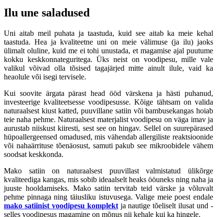
Ilu une saladused
Uni aitab meil puhata ja taastuda, kuid see aitab ka meie kehal
taastuda. Hea ja kvaliteetne uni on meie välimuse (ja ilu) jaoks
ülimalt oluline, kuid me ei tohi unustada, et magamise ajal puutume
kokku keskkonnateguritega. Üks neist on voodipesu, mille vale
valikul võivad olla tõsised tagajärjed mitte ainult ilule, vaid ka
heaolule või isegi tervisele.
Kui soovite ärgata pärast head ööd värskena ja hästi puhanud,
investeerige kvaliteetsesse voodipesusse. Kõige tähtsam on valida
naturaalsest kiust katted, puuvillane satiin või bambusekangas hoiab
teie naha pehme. Naturaalsest materjalist voodipesu on väga imav ja
aurustab niiskust kiiresti, sest see on hingav. Sellel on suurepärased
hüpoallergeensed omadused, mis vähendab allergiliste reaktsioonide
või nahaärrituse tõenäosust, samuti pakub see mikroobidele vähem
soodsat keskkonda.
Mako satiin on naturaalsest puuvillast valmistatud ülikõrge
kvaliteediga kangas, mis sobib ideaalselt heaks ööuneks ning naha ja
juuste hooldamiseks. Mako satiin tervitab teid värske ja võluvalt
pehme pinnaga ning täiusliku istuvusega. Valige meie poest endale
mako satiinist voodipesu komplekt
ja nautige tõeliselt ilusat und -
selles voodipesus magamine on mõnus nii kehale kui ka hingele.