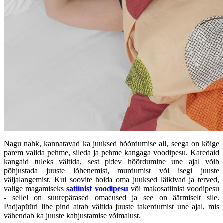
Nagu nahk, kannatavad ka juuksed hõõrdumise all, seega on kõige
parem valida pehme, sileda ja pehme kangaga voodipesu. Karedaid
kangaid tuleks vältida, sest pidev hõõrdumine une ajal võib
põhjustada juuste lõhenemist, murdumist või isegi juuste
väljalangemist. Kui soovite hoida oma juuksed läikivad ja terved,
valige magamiseks
satiinist voodipesu
või makosatiinist voodipesu
- sellel on suurepärased omadused ja see on äärmiselt sile.
Padjapüüri libe pind aitab vältida juuste takerdumist une ajal, mis
vähendab ka juuste kahjustamise võimalust.