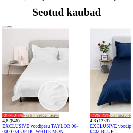
Seotud kaubad
-25%
-25%
Exclusive
Exclusive
-25%
-25%
Exclusive
Ex
4,8 (846)
4,8 (1239)
EXCLUSIVE voodipesu TAYLOR 00-
EXCLUSIVE voodipe
0000-0,4 OPTIC WHITE MON
0402-BLUE