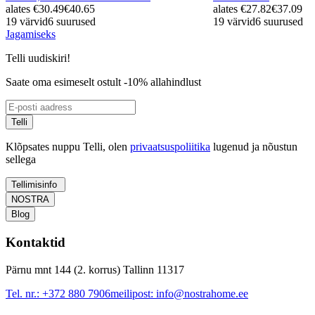
alates
€30.49
€40.65
alates
€27.82
€37.09
19 värvid
6 suurused
19 värvid
6 suurused
Jagamiseks
Telli uudiskiri!
Saate oma esimeselt ostult -10% allahindlust
Telli
Klõpsates nuppu Telli, olen
privaatsuspoliitika
lugenud ja nõustun
sellega
Tellimisinfo
NOSTRA
Blog
Kontaktid
Pärnu mnt 144 (2. korrus) Tallinn 11317
Tel. nr.:
+372 880 7906
meilipost:
info@nostrahome.ee