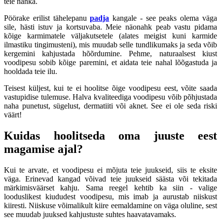
teie nahka.
Pöörake erilist tähelepanu
padja
kangale - see peaks olema väga
sile, hästi istuv ja kortsuvaba. Meie näonahk peab vastu pidama
kõige karmimatele väljakutsetele (alates meigist kuni karmide
ilmastiku tingimusteni), mis muudab selle tundlikumaks ja seda võib
kergemini kahjustada hõõrdumine. Pehme, naturaalsest kiust
voodipesu sobib kõige paremini, et aidata teie nahal lõõgastuda ja
hooldada teie ilu.
Teisest küljest, kui te ei hoolitse õige voodipesu eest, võite saada
vastupidise tulemuse. Halva kvaliteediga voodipesu võib põhjustada
naha punetust, sügelust, dermatiiti või aknet. See ei ole seda riski
väärt!
Kuidas hoolitseda oma juuste eest
magamise ajal?
Kui te arvate, et voodipesu ei mõjuta teie juukseid, siis te eksite
väga. Erinevad kangad võivad teie juukseid säästa või tekitada
märkimisväärset kahju. Sama reegel kehtib ka siin - valige
looduslikest kiududest voodipesu, mis imab ja aurustab niiskust
kiiresti. Niiskuse võimalikult kiire eemaldamine on väga oluline, sest
see muudab juuksed kahjustuste suhtes haavatavamaks.