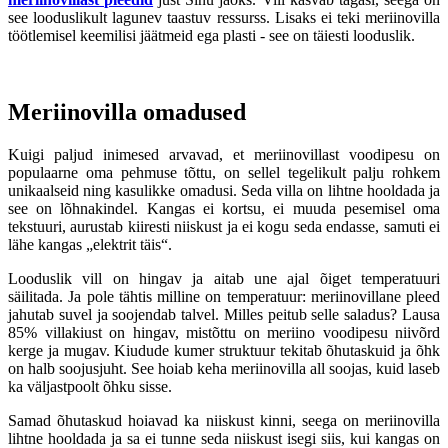
see looduslikult lagunev taastuv ressurss. Lisaks ei teki meriinovilla
töötlemisel keemilisi jäätmeid ega plasti - see on täiesti looduslik.
Meriinovilla omadused
Kuigi paljud inimesed arvavad, et meriinovillast voodipesu on
populaarne oma pehmuse tõttu, on sellel tegelikult palju rohkem
unikaalseid ning kasulikke omadusi. Seda villa on lihtne hooldada ja
see on lõhnakindel. Kangas ei kortsu, ei muuda pesemisel oma
tekstuuri, aurustab kiiresti niiskust ja ei kogu seda endasse, samuti ei
lähe kangas „elektrit täis“.
Looduslik vill on hingav ja aitab une ajal õiget temperatuuri
säilitada. Ja pole tähtis milline on temperatuur: meriinovillane pleed
jahutab suvel ja soojendab talvel. Milles peitub selle saladus? Lausa
85% villakiust on hingav, mistõttu on meriino voodipesu niivõrd
kerge ja mugav. Kiudude kumer struktuur tekitab õhutaskuid ja õhk
on halb soojusjuht. See hoiab keha meriinovilla all soojas, kuid laseb
ka väljastpoolt õhku sisse.
Samad õhutaskud hoiavad ka niiskust kinni, seega on meriinovilla
lihtne hooldada ja sa ei tunne seda niiskust isegi siis, kui kangas on