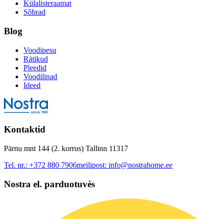
Külalisteraamat
Sõbrad
Blog
Voodipesu
Rätikud
Pleedid
Voodilinad
Ideed
Kontaktid
Pärnu mnt 144 (2. korrus) Tallinn 11317
Tel. nr.:
+372 880 7906
meilipost:
info@nostrahome.ee
Nostra el. parduotuvės