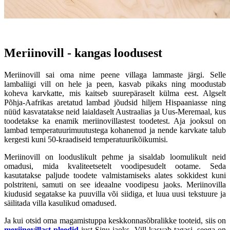
Meriinovill - kangas loodusest
Meriinovill sai oma nime peene villaga lammaste järgi. Selle
lambaliigi vill on hele ja peen, kasvab pikaks ning moodustab
koheva karvkatte, mis kaitseb suurepäraselt külma eest. Algselt
Põhja-Aafrikas aretatud lambad jõudsid hiljem Hispaaniasse ning
nüüd kasvatatakse neid laialdaselt Austraalias ja Uus-Meremaal, kus
toodetakse ka enamik meriinovillastest toodetest. Aja jooksul on
lambad temperatuurimuutustega kohanenud ja nende karvkate talub
kergesti kuni 50-kraadiseid temperatuurikõikumisi.
Meriinovill on looduslikult pehme ja sisaldab loomulikult neid
omadusi, mida kvaliteetsetelt voodipesudelt ootame. Seda
kasutatakse paljude toodete valmistamiseks alates sokkidest kuni
polstriteni, samuti on see ideaalne voodipesu jaoks. Meriinovilla
kiudusid segatakse ka puuvilla või siidiga, et luua uusi tekstuure ja
säilitada villa kasulikud omadused.
Ja kui otsid oma magamistuppa keskkonnasõbralikke tooteid, siis on
meriinovillast pleedid
just Sinu jaoks. Vill kasvab tagasi, seega on