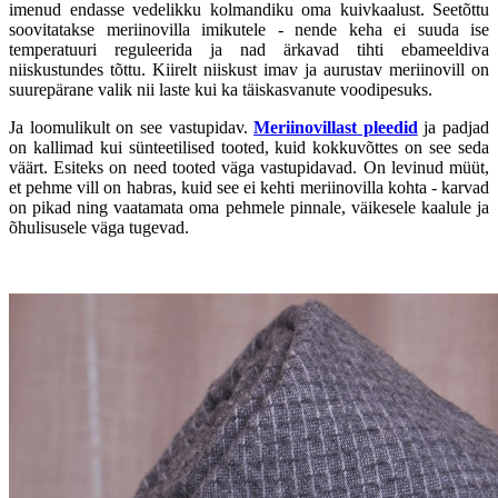
imenud endasse vedelikku kolmandiku oma kuivkaalust. Seetõttu
soovitatakse meriinovilla imikutele - nende keha ei suuda ise
temperatuuri reguleerida ja nad ärkavad tihti ebameeldiva
niiskustundes tõttu. Kiirelt niiskust imav ja aurustav meriinovill on
suurepärane valik nii laste kui ka täiskasvanute voodipesuks.
Ja loomulikult on see vastupidav.
Meriinovillast pleedid
ja padjad
on kallimad kui sünteetilised tooted, kuid kokkuvõttes on see seda
väärt. Esiteks on need tooted väga vastupidavad. On levinud müüt,
et pehme vill on habras, kuid see ei kehti meriinovilla kohta - karvad
on pikad ning vaatamata oma pehmele pinnale, väikesele kaalule ja
õhulisusele väga tugevad.