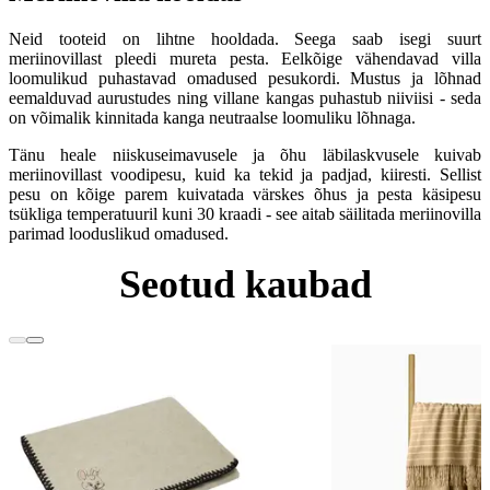
Neid tooteid on lihtne hooldada. Seega saab isegi suurt
meriinovillast pleedi mureta pesta. Eelkõige vähendavad villa
loomulikud puhastavad omadused pesukordi. Mustus ja lõhnad
eemalduvad aurustudes ning villane kangas puhastub niiviisi - seda
on võimalik kinnitada kanga neutraalse loomuliku lõhnaga.
Tänu heale niiskuseimavusele ja õhu läbilaskvusele kuivab
meriinovillast voodipesu, kuid ka tekid ja padjad, kiiresti. Sellist
pesu on kõige parem kuivatada värskes õhus ja pesta käsipesu
tsükliga temperatuuril kuni 30 kraadi - see aitab säilitada meriinovilla
parimad looduslikud omadused.
Seotud kaubad