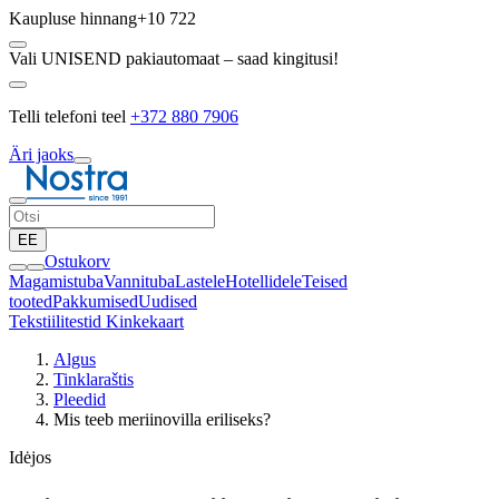
Kaupluse hinnang
+10 722
Vali UNISEND pakiautomaat – saad kingitusi!
Telli telefoni teel
+372 880 7906
Äri jaoks
EE
Ostukorv
Magamistuba
Vannituba
Lastele
Hotellidele
Teised
tooted
Pakkumised
Uudised
Tekstiilitestid
Kinkekaart
Algus
Tinklaraštis
Pleedid
Mis teeb meriinovilla eriliseks?
Idėjos