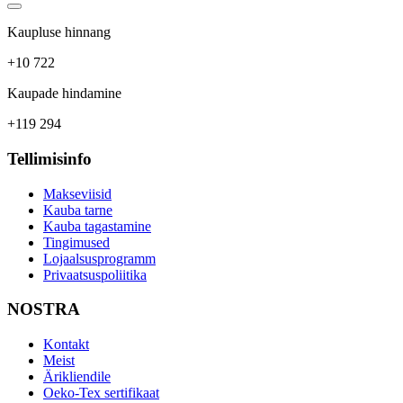
Kaupluse hinnang
+10 722
Kaupade hindamine
+119 294
Tellimisinfo
Makseviisid
Kauba tarne
Kauba tagastamine
Tingimused
Lojaalsusprogramm
Privaatsuspoliitika
NOSTRA
Kontakt
Meist
Ärikliendile
Oeko-Tex sertifikaat