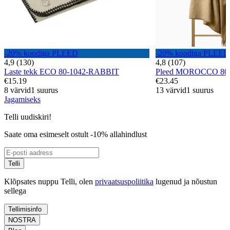
-20% koodiga PLEED
-20% koodiga PLEED
4,9 (130)
4,8 (107)
Laste tekk ECO 80-1042-RABBIT
Pleed MOROCCO 8
€15.19
€23.45
8 värvid
1 suurus
13 värvid
1 suurus
Jagamiseks
Telli uudiskiri!
Saate oma esimeselt ostult -10% allahindlust
Telli
Klõpsates nuppu Telli, olen
privaatsuspoliitika
lugenud ja nõustun
sellega
Tellimisinfo
NOSTRA