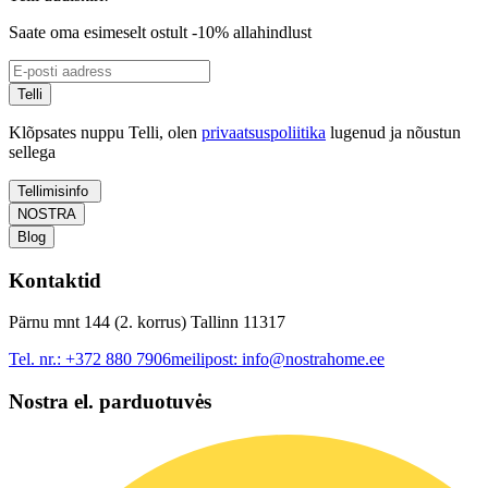
Saate oma esimeselt ostult -10% allahindlust
Telli
Klõpsates nuppu Telli, olen
privaatsuspoliitika
lugenud ja nõustun
sellega
Tellimisinfo
NOSTRA
Blog
Kontaktid
Pärnu mnt 144 (2. korrus) Tallinn 11317
Tel. nr.:
+372 880 7906
meilipost:
info@nostrahome.ee
Nostra el. parduotuvės