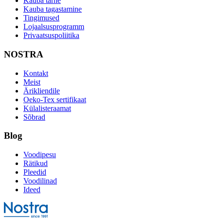
Kauba tarne
Kauba tagastamine
Tingimused
Lojaalsusprogramm
Privaatsuspoliitika
NOSTRA
Kontakt
Meist
Ärikliendile
Oeko-Tex sertifikaat
Külalisteraamat
Sõbrad
Blog
Voodipesu
Rätikud
Pleedid
Voodilinad
Ideed