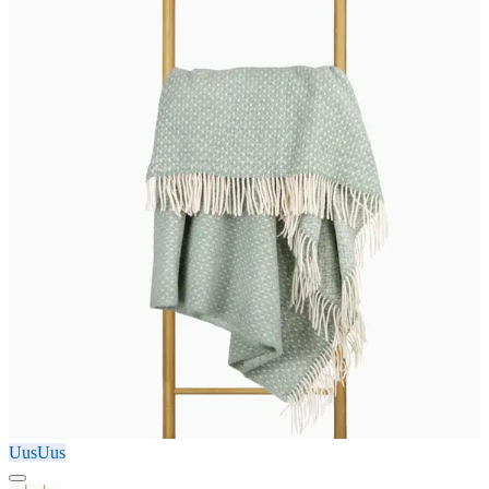
Uus
Uus