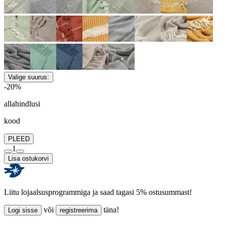
Valige suurus:
-20%
allahindlusi
kood
PLEED
1
Lisa ostukorvi
Liitu lojaalsusprogrammiga ja saad tagasi 5% ostusummast!
või
täna!
Logi sisse
registreerima