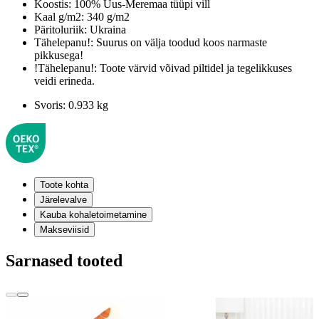
Koostis:
100% Uus-Meremaa tüüpi vill
Kaal g/m2:
340 g/m2
Päritoluriik:
Ukraina
Tähelepanu!:
Suurus on välja toodud koos narmaste
pikkusega!
!Tähelepanu!:
Toote värvid võivad piltidel ja tegelikkuses
veidi erineda.
Svoris:
0.933 kg
Toote kohta
Järelevalve
Kauba kohaletoimetamine
Makseviisid
Sarnased tooted