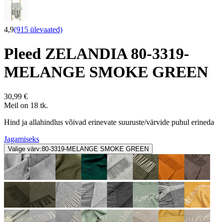
4,9
(915 ülevaated)
Pleed ZELANDIA 80-3319-
MELANGE SMOKE GREEN
30,99 €
Meil on 18 tk.
Hind ja allahindlus võivad erinevate suuruste/värvide puhul erineda
Jagamiseks
Valige värv:
80-3319-MELANGE SMOKE GREEN