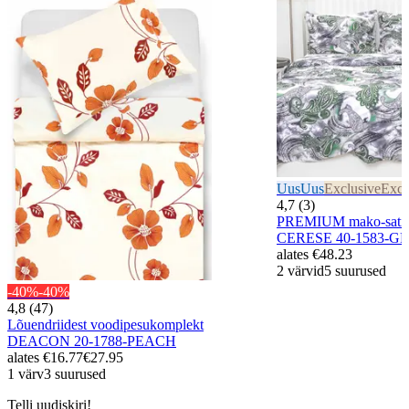
Uus
Uus
Exclusive
Excl
4,7 (3)
PREMIUM mako-satiin
CERESE 40-1583-G
alates
€48.23
2 värvid
5 suurused
-40%
-40%
4,8 (47)
Lõuendriidest voodipesukomplekt
DEACON 20-1788-PEACH
alates
€16.77
€27.95
1 värv
3 suurused
Telli uudiskiri!