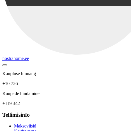
nostrahome.ee
Kaupluse hinnang
+10 726
Kaupade hindamine
+119 342
Tellimisinfo
Makseviisid