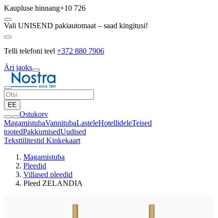
Kaupluse hinnang
+10 726
Vali UNISEND pakiautomaat – saad kingitusi!
Telli telefoni teel
+372 880 7906
Äri jaoks
EE
Ostukorv
Magamistuba
Vannituba
Lastele
Hotellidele
Teised
tooted
Pakkumised
Uudised
Tekstiilitestid
Kinkekaart
Magamistuba
Pleedid
Villased pleedid
Pleed ZELANDIA