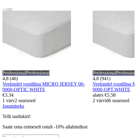
Professional
Professional
Professional
Profession
4,8 (46)
4,8 (941)
Veekindel voodilina MICRO JERSEY 00-
Veekindel voodilina
0000-OPTIC WHITE
0000-OPT.WHITE
€3.34
alates
€5.58
1 värv
2 suurused
2 värvid
6 suurused
Jagamiseks
Telli uudiskiri!
Saate oma esimeselt ostult -10% allahindlust