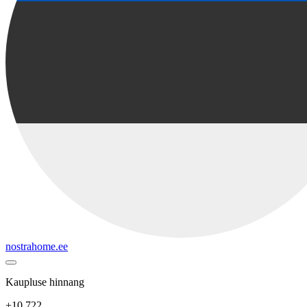
nostrahome.ee
Kaupluse hinnang
+10 722