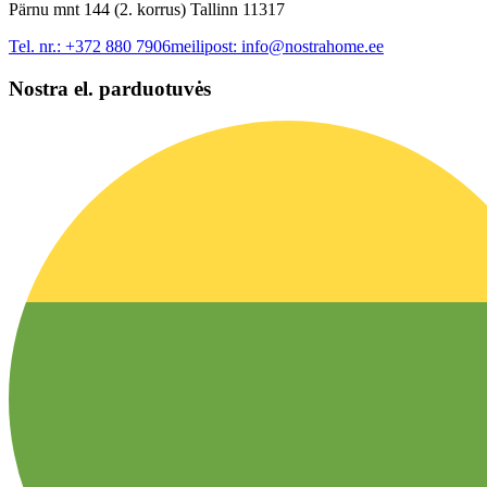
Pärnu mnt 144 (2. korrus) Tallinn 11317
Tel. nr.:
+372 880 7906
meilipost:
info@nostrahome.ee
Nostra el. parduotuvės