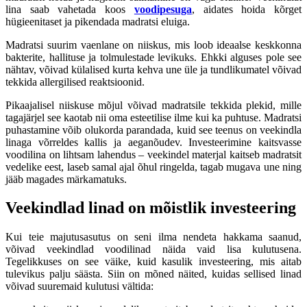
lina saab vahetada koos
voodipesuga
, aidates hoida kõrget
hügieenitaset ja pikendada madratsi eluiga.
Madratsi suurim vaenlane on niiskus, mis loob ideaalse keskkonna
bakterite, hallituse ja tolmulestade levikuks. Ehkki alguses pole see
nähtav, võivad külalised kurta kehva une üle ja tundlikumatel võivad
tekkida allergilised reaktsioonid.
Pikaajalisel niiskuse mõjul võivad madratsile tekkida plekid, mille
tagajärjel see kaotab nii oma esteetilise ilme kui ka puhtuse. Madratsi
puhastamine võib olukorda parandada, kuid see teenus on veekindla
linaga võrreldes kallis ja aeganõudev. Investeerimine kaitsvasse
voodilina on lihtsam lahendus – veekindel materjal kaitseb madratsit
vedelike eest, laseb samal ajal õhul ringelda, tagab mugava une ning
jääb magades märkamatuks.
Veekindlad linad on mõistlik investeering
Kui teie majutusasutus on seni ilma nendeta hakkama saanud,
võivad veekindlad voodilinad näida vaid lisa kulutusena.
Tegelikkuses on see väike, kuid kasulik investeering, mis aitab
tulevikus palju säästa. Siin on mõned näited, kuidas sellised linad
võivad suuremaid kulutusi vältida: