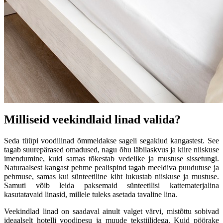
Milliseid veekindlaid linad valida?
Seda tüüpi voodilinad õmmeldakse sageli segakiud kangastest. See
tagab suurepärased omadused, nagu õhu läbilaskvus ja kiire niiskuse
imendumine, kuid samas tõkestab vedelike ja mustuse sissetungi.
Naturaalsest kangast pehme pealispind tagab meeldiva puudutuse ja
pehmuse, samas kui sünteetiline kiht lukustab niiskuse ja mustuse.
Samuti võib leida paksemaid sünteetilisi kattematerjalina
kasutatavaid linasid, millele tuleks asetada tavaline lina.
Veekindlad linad on saadaval ainult valget värvi, mistõttu sobivad
ideaalselt hotelli voodipesu ja muude tekstiilidega. Kuid pöörake