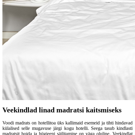
Veekindlad linad madratsi kaitsmiseks
Voodi madrats on hotellitoa üks kallimaid esemeid ja tihti hindavad
külalised selle mugavuse järgi kogu hotelli. Seega tasub kindlasti
madratsit hoida ja hügieeni säilitamine on väga oluline. Veekindlat