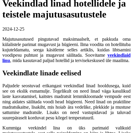
Veekindlad linad hotellidele ja
teistele majutusasutustele
2024-12-25
Majutusasutused pingutavad maksimaalselt, et pakkuda oma
külalistele parimat mugavust ja hügieeni. Ilma voodita on hotellituba
kujuteldamatu, seega käsitleme selles artiklis, kuidas lihtsamini
voodipesu puhtust ja mugavust säilitada. Soovitame
veekindlaid
linu
, mida kasutavad paljud hotellid ja tervisekeskused üle maailma.
Veekindlate linade eelised
Paljudele seostuvad erikangast veekindlad linad hooldusega, kuid
see on ekslik esmamulje. Tegelikult on need linad väga kasulikud
laste kasvatamisel, kaitstes madratsit lemmikloomade vempude eest
ning aidates säilitada voodi head hügieeni. Need linad on praktiline
madratsikaitse, lisakiht, mis hoiab ära vedelike, plekkide ja mustuse
sattumise madratsile. Lisaks on need vastupidavad ja taluvad
suurepäraselt korduvat pesu kõrgel temperatuuril.
Kummiga veekindel lina on üks parimaid valikuid