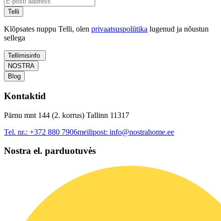
Telli
Klõpsates nuppu Telli, olen
privaatsuspoliitika
lugenud ja nõustun
sellega
Tellimisinfo
NOSTRA
Blog
Kontaktid
Pärnu mnt 144 (2. korrus) Tallinn 11317
Tel. nr.:
+372 880 7906
meilipost:
info@nostrahome.ee
Nostra el. parduotuvės