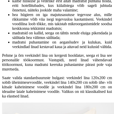
kaitse niiskuse ja vedelike eest aitab madratsit puhtana hoida,
eriti hotellitubades, kus külalistega võib sageli juhtuda
õnnetusi, näiteks jookide maha valamine;
hea hügieen on iga majutusasutuse tegevuse alus, mille
rikkumine võib viia isegi tegevusloa kaotamiseni. Veekindel
voodilina loob tõkke, mis takistab mikroorganismidele soodsa
keskkonna tekkimist madratsis;
madratsid on kallid, seega on tähtis nende eluiga pikendada ja
säilitada hea välimus säilitada;
madratsi puhastamine on aeganõudev ja kulukas, kuid
veekindlad linad kestavad kaua ja aitavad neid kulusid vältida.
Pehme ja õrn veekindel lina on kergesti hooldatav, seega ei lisa see
personalile töökoormust. Vastupidi, need linad vähendavad
töökoormust, kuna madratsi keeruka puhastamise pärast pole vaja
muretseda.
Saate valida standardsuuruste hulgast: veekindel lina 120x200 cm
sobib üheinimesevoodile, veekindel lina 140x200 cm sobib ühe- või
kitsale kaheinimese voodile ja veekindel lina 180x200 cm on
ideaalne laiale kaheinimese voodile. Valikus on nii klassikalised kui
ka elastsed linad.