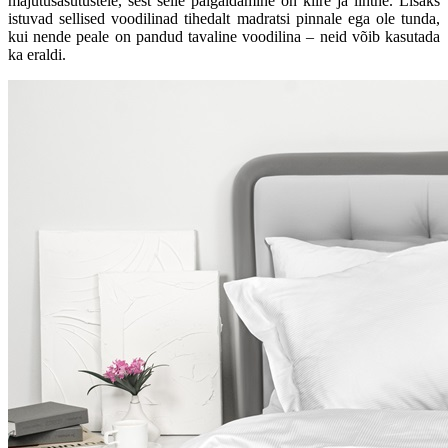
majutusasutustele, sest selle paigaldamine on kiire ja lihtne. Lisaks
istuvad sellised voodilinad tihedalt madratsi pinnale ega ole tunda,
kui nende peale on pandud tavaline voodilina – neid võib kasutada
ka eraldi.