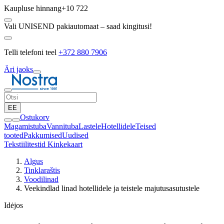
Kaupluse hinnang
+10 722
Vali UNISEND pakiautomaat – saad kingitusi!
Telli telefoni teel
+372 880 7906
Äri jaoks
EE
Ostukorv
Magamistuba
Vannituba
Lastele
Hotellidele
Teised
tooted
Pakkumised
Uudised
Tekstiilitestid
Kinkekaart
Algus
Tinklaraštis
Voodilinad
Veekindlad linad hotellidele ja teistele majutusasutustele
Idėjos