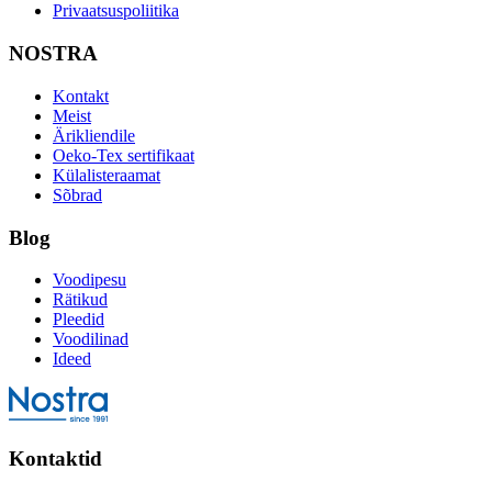
Privaatsuspoliitika
NOSTRA
Kontakt
Meist
Ärikliendile
Oeko-Tex sertifikaat
Külalisteraamat
Sõbrad
Blog
Voodipesu
Rätikud
Pleedid
Voodilinad
Ideed
Kontaktid