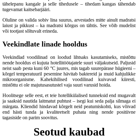
tähelepanu kangale ja selle tihedusele – tihedam kangas tähendab
tugevamat kaitsebarjääri.
Oluline on valida sobiv lina suurus, arvestades mitte ainult madratsi
laiust ja pikkust – ka madratsi kõrgus on tähtis. See võib mudelist
või tootjast sõltuvalt erineda.
Veekindlate linade hooldus
Veekindlad voodilinad on loodud lihtsaks kasutamiseks, mistõttu
nende hooldus ei kujuta hotellitöötajatele suuri väljakutseid. Paljusid
neist saab pesta kuni 60 °C juures, mis tagab suurepärase hügieeni –
kõrgel temperatuuril pesemine hävitab baktereid ja muid kahjulikke
mikroorganisme. Kahekihilised voodilinad kuivavad kiiresti,
mistõttu ei ole majutusasutustel vaja suuri varusid hoida.
Hoolitsege selle eest, et teie hotellikülalised tunneksid end mugavalt
ja saaksid nautida laitmatut puhtust – isegi kui seda palja silmaga ei
märgata. Kliendid hindavad kõrgelt neid peatumiskohti, kus võivad
end hästi tunda ja kvaliteetselt puhata ning nende positiivne
tagasiside on parim soovitus.
Seotud kaubad