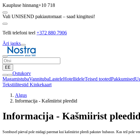
Kaupluse hinnang
+10 718
Vali UNISEND pakiautomaat – saad kingitusi!
Telli telefoni teel
+372 880 7906
Äri jaoks
EE
Ostukorv
Magamistuba
Vannituba
Lastele
Hotellidele
Teised tooted
Pakkumised
Uu
Tekstiilitestid
Kinkekaart
Algus
Informacija - Kašmiirist pleedid
Informacija - Kašmiirist pleedi
Sombusel päeval pole midagi paremat kui kašmiirist pleedi pakutav hubasus. Kas teil pole vee