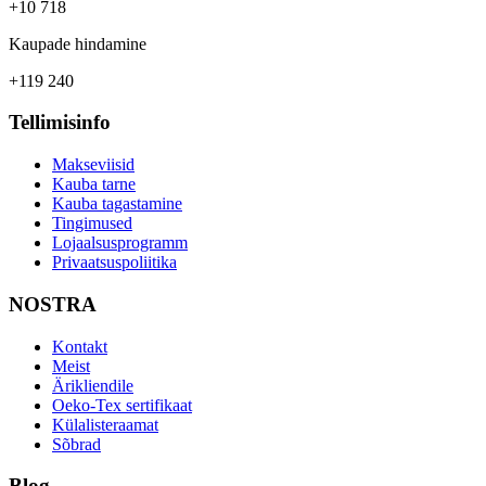
+10 718
Kaupade hindamine
+119 240
Tellimisinfo
Makseviisid
Kauba tarne
Kauba tagastamine
Tingimused
Lojaalsusprogramm
Privaatsuspoliitika
NOSTRA
Kontakt
Meist
Ärikliendile
Oeko-Tex sertifikaat
Külalisteraamat
Sõbrad
Blog