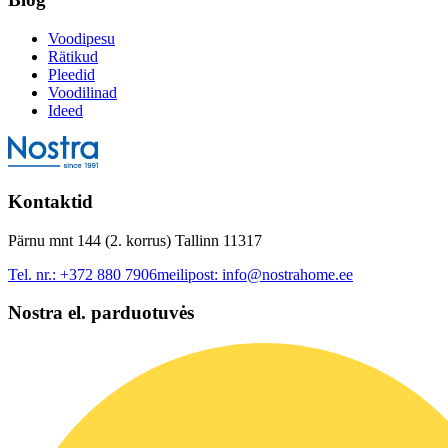
Voodipesu
Rätikud
Pleedid
Voodilinad
Ideed
Kontaktid
Pärnu mnt 144 (2. korrus) Tallinn 11317
Tel. nr.:
+372 880 7906
meilipost:
info@nostrahome.ee
Nostra el. parduotuvės