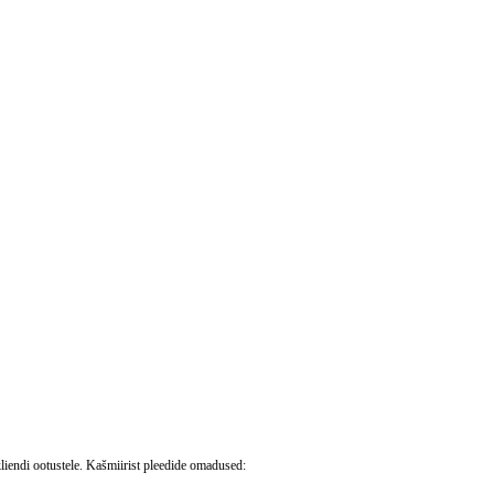
liendi ootustele. Kašmiirist pleedide omadused: