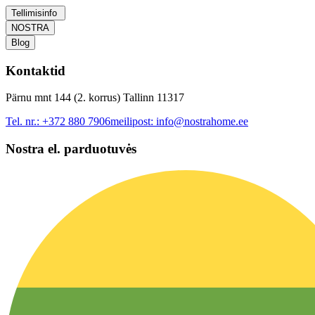
Tellimisinfo
NOSTRA
Blog
Kontaktid
Pärnu mnt 144 (2. korrus) Tallinn 11317
Tel. nr.:
+372 880 7906
meilipost:
info@nostrahome.ee
Nostra el. parduotuvės