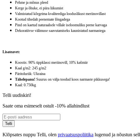
Pehme ja mõnus pleed
Kerge ja õhuke, ei piira liikumist
Valmistatud kõrgeima kvaliteediga looduslikust meriinovillast
Kootud tihedalt peenemate lõngadega
Pind on kaetud naturaalsele villale iseloomuliku peene karvaga
Dekoratiivse välimuse saavutamiseks kaunistatud narmastega
Lisateavet:
Koostis:
90% tippklassi meriinovill, 10% kašmiir
Kaal g/m2:
245 g/m2
Päritoluriik:
Ukraina
Tähelepanu!
Suurus on välja toodud koos narmaste pikkusega!
Kaal:
0.750kg
Telli uudiskiri!
Saate oma esimeselt ostult -10% allahindlust
Telli
Klõpsates nuppu Telli, olen
privaatsuspoliitika
lugenud ja nõustun sel