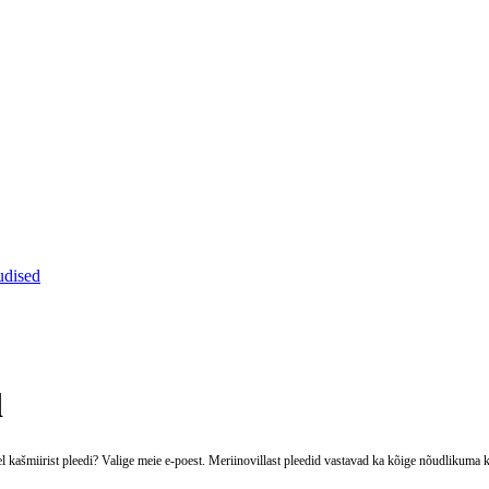
dised
d
l kašmiirist pleedi? Valige meie e-poest. Meriinovillast pleedid vastavad ka kõige nõudlikuma k