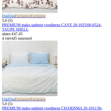
Uus
Uus
Exclusive
Exclusive
5,0 (5)
PREMIUM mako-satiinist voodipesu CAYE 20-1925/00-0524-
TAUPE SHELL
alates
€47.45
4 värvid
5 suurused
Uus
Uus
Exclusive
Exclusive
5,0 (5)
PREMIUM mako-satiinist voodipesu CHARISMA 20-1911/30-