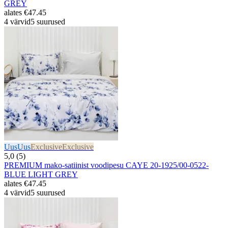
GREY
alates
€47.45
4 värvid
5 suurused
Uus
Uus
Exclusive
Exclusive
5,0 (5)
PREMIUM mako-satiinist voodipesu CAYE 20-1925/00-0522-
BLUE LIGHT GREY
alates
€47.45
4 värvid
5 suurused