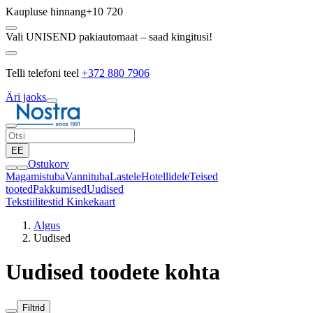
Kaupluse hinnang
+10 720
Vali UNISEND pakiautomaat – saad kingitusi!
Telli telefoni teel
+372 880 7906
Äri jaoks
EE
Ostukorv
Magamistuba
Vannituba
Lastele
Hotellidele
Teised
tooted
Pakkumised
Uudised
Tekstiilitestid
Kinkekaart
Algus
Uudised
Uudised toodete kohta
Filtrid