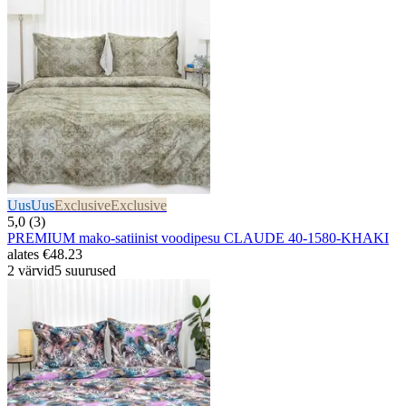
Uus
Uus
Exclusive
Exclusive
5,0 (3)
PREMIUM mako-satiinist voodipesu CLAUDE 40-1580-KHAKI
alates
€48.23
2 värvid
5 suurused