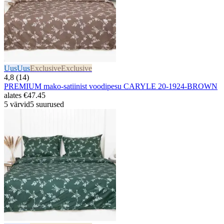
Uus
Uus
Exclusive
Exclusive
4,8 (14)
PREMIUM mako-satiinist voodipesu CARYLE 20-1924-BROWN
alates
€47.45
5 värvid
5 suurused