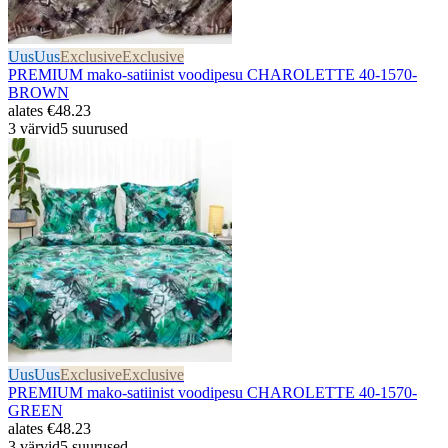
Uus
Uus
Exclusive
Exclusive
PREMIUM mako-satiinist voodipesu CHAROLETTE 40-1570-
BROWN
alates
€48.23
3 värvid
5 suurused
Uus
Uus
Exclusive
Exclusive
PREMIUM mako-satiinist voodipesu CHAROLETTE 40-1570-
GREEN
alates
€48.23
3 värvid
5 suurused