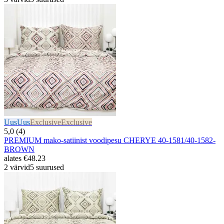
Uus
Uus
Exclusive
Exclusive
5,0 (4)
PREMIUM mako-satiinist voodipesu CHERYE 40-1581/40-1582-
BROWN
alates
€48.23
2 värvid
5 suurused