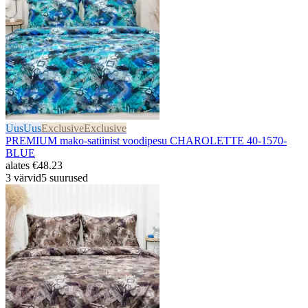
Uus
Uus
Exclusive
Exclusive
PREMIUM mako-satiinist voodipesu CHAROLETTE 40-1570-
BLUE
alates
€48.23
3 värvid
5 suurused