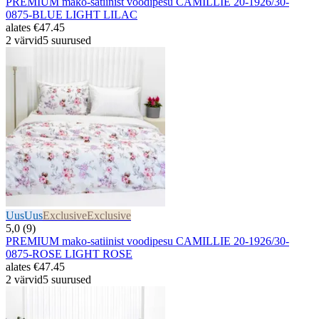
PREMIUM mako-satiinist voodipesu CAMILLIE 20-1926/30-
0875-BLUE LIGHT LILAC
alates
€47.45
2 värvid
5 suurused
Uus
Uus
Exclusive
Exclusive
5,0 (9)
PREMIUM mako-satiinist voodipesu CAMILLIE 20-1926/30-
0875-ROSE LIGHT ROSE
alates
€47.45
2 värvid
5 suurused