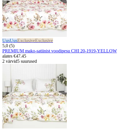
Uus
Uus
Exclusive
Exclusive
5,0 (5)
PREMIUM mako-satiinist voodipesu CHI 20-1919-YELLOW
alates
€47.45
2 värvid
5 suurused