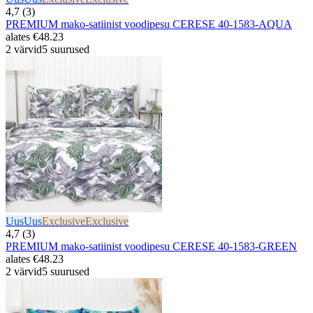
4,7 (3)
PREMIUM mako-satiinist voodipesu CERESE 40-1583-AQUA
alates
€48.23
2 värvid
5 suurused
Uus
Uus
Exclusive
Exclusive
4,7 (3)
PREMIUM mako-satiinist voodipesu CERESE 40-1583-GREEN
alates
€48.23
2 värvid
5 suurused