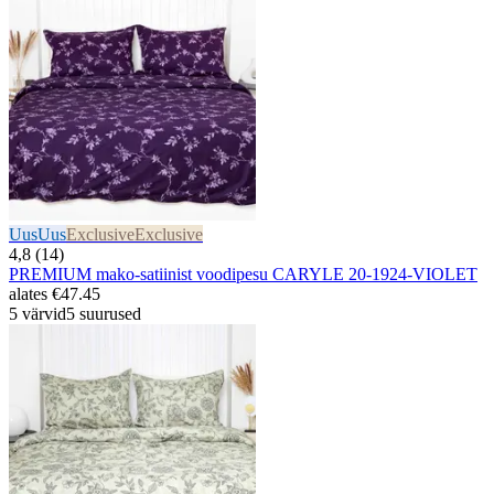
Uus
Uus
Exclusive
Exclusive
4,8 (14)
PREMIUM mako-satiinist voodipesu CARYLE 20-1924-VIOLET
alates
€47.45
5 värvid
5 suurused