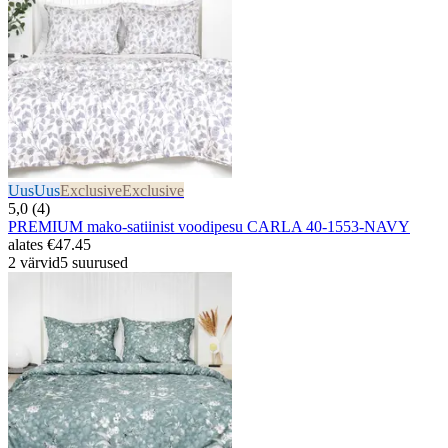
Uus
Uus
Exclusive
Exclusive
5,0 (4)
PREMIUM mako-satiinist voodipesu CARLA 40-1553-NAVY
alates
€47.45
2 värvid
5 suurused