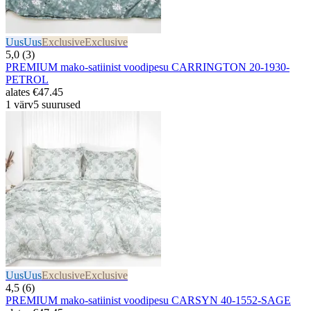
Uus
Uus
Exclusive
Exclusive
5,0 (3)
PREMIUM mako-satiinist voodipesu CARRINGTON 20-1930-
PETROL
alates
€47.45
1 värv
5 suurused
Uus
Uus
Exclusive
Exclusive
4,5 (6)
PREMIUM mako-satiinist voodipesu CARSYN 40-1552-SAGE