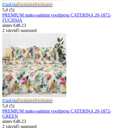
Uus
Uus
Exclusive
Exclusive
5,0 (5)
PREMIUM mako-satiinist voodipesu CATERINA 20-1872-
FUCHSIA
alates
€48.23
2 värvid
5 suurused
Uus
Uus
Exclusive
Exclusive
5,0 (5)
PREMIUM mako-satiinist voodipesu CATERINA 20-1872-
GREEN
alates
€48.23
2 värvid
5 suurused