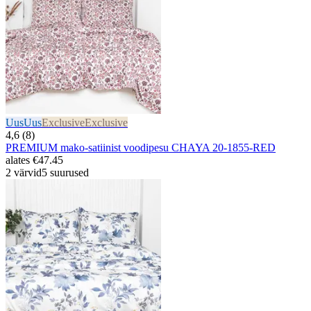
Uus
Uus
Exclusive
Exclusive
4,6 (8)
PREMIUM mako-satiinist voodipesu CHAYA 20-1855-RED
alates
€47.45
2 värvid
5 suurused