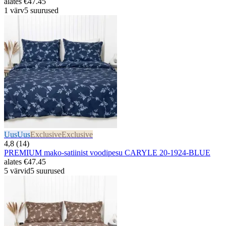
alates
€47.45
1 värv
5 suurused
Uus
Uus
Exclusive
Exclusive
4,8 (14)
PREMIUM mako-satiinist voodipesu CARYLE 20-1924-BLUE
alates
€47.45
5 värvid
5 suurused