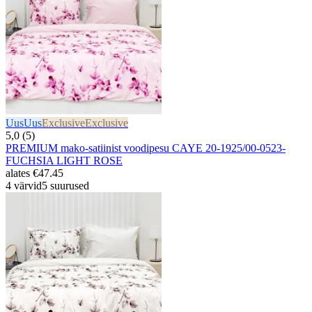
Uus
Uus
Exclusive
Exclusive
5,0 (5)
PREMIUM mako-satiinist voodipesu CAYE 20-1925/00-0523-
FUCHSIA LIGHT ROSE
alates
€47.45
4 värvid
5 suurused