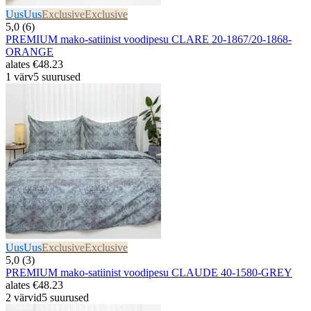
Uus
Uus
Exclusive
Exclusive
5,0 (6)
PREMIUM mako-satiinist voodipesu CLARE 20-1867/20-1868-
ORANGE
alates
€48.23
1 värv
5 suurused
Uus
Uus
Exclusive
Exclusive
5,0 (3)
PREMIUM mako-satiinist voodipesu CLAUDE 40-1580-GREY
alates
€48.23
2 värvid
5 suurused