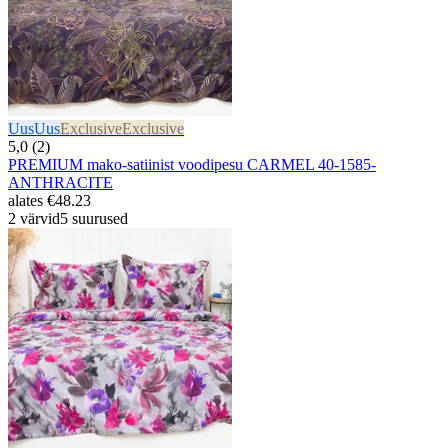
Uus
Uus
Exclusive
Exclusive
5,0 (2)
PREMIUM mako-satiinist voodipesu CARMEL 40-1585-
ANTHRACITE
alates
€48.23
2 värvid
5 suurused