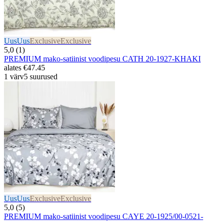
Uus
Uus
Exclusive
Exclusive
5,0 (1)
PREMIUM mako-satiinist voodipesu CATH 20-1927-KHAKI
alates
€47.45
1 värv
5 suurused
Uus
Uus
Exclusive
Exclusive
5,0 (5)
PREMIUM mako-satiinist voodipesu CAYE 20-1925/00-0521-