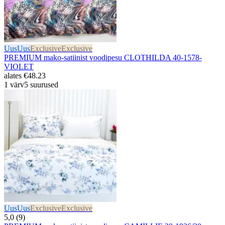
Uus
Uus
Exclusive
Exclusive
PREMIUM mako-satiinist voodipesu CLOTHILDA 40-1578-
VIOLET
alates
€48.23
1 värv
5 suurused
Uus
Uus
Exclusive
Exclusive
5,0 (9)