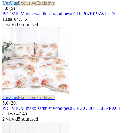
Uus
Uus
Exclusive
Exclusive
5,0 (5)
PREMIUM mako-satiinist voodipesu CHI 20-1919-WHITE
alates
€47.45
2 värvid
5 suurused
Uus
Uus
Exclusive
Exclusive
5,0 (20)
PREMIUM mako-satiinist voodipesu CIELO 20-1858-PEACH
alates
€47.45
2 värvid
5 suurused