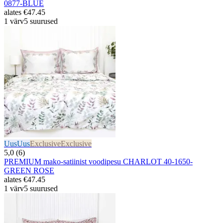
0877-BLUE
alates
€47.45
1 värv
5 suurused
Uus
Uus
Exclusive
Exclusive
5,0 (6)
PREMIUM mako-satiinist voodipesu CHARLOT 40-1650-
GREEN ROSE
alates
€47.45
1 värv
5 suurused