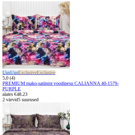
Uus
Uus
Exclusive
Exclusive
5,0 (4)
PREMIUM mako-satiinist voodipesu CALIANNA 40-1579-
PURPLE
alates
€48.23
2 värvid
5 suurused