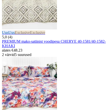
Uus
Uus
Exclusive
Exclusive
5,0 (4)
PREMIUM mako-satiinist voodipesu CHERYE 40-1581/40-1582-
KHAKI
alates
€48.23
2 värvid
5 suurused