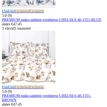
Uus
Uus
Exclusive
Exclusive
5,0 (9)
PREMIUM mako-satiinist voodipesu CHELSEA 40-1551-BLUE
alates
€47.45
3 värvid
5 suurused
Uus
Uus
Exclusive
Exclusive
5,0 (9)
PREMIUM mako-satiinist voodipesu CHELSEA 40-1551-
BROWN
alates
€47.45