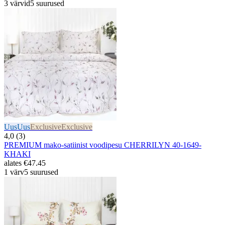
3 värvid
5 suurused
Uus
Uus
Exclusive
Exclusive
4,0 (3)
PREMIUM mako-satiinist voodipesu CHERRILYN 40-1649-
KHAKI
alates
€47.45
1 värv
5 suurused