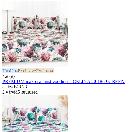
Uus
Uus
Exclusive
Exclusive
4,9 (9)
PREMIUM mako-satiinist voodipesu CELINA 20-1869-GREEN
alates
€48.23
2 värvid
5 suurused