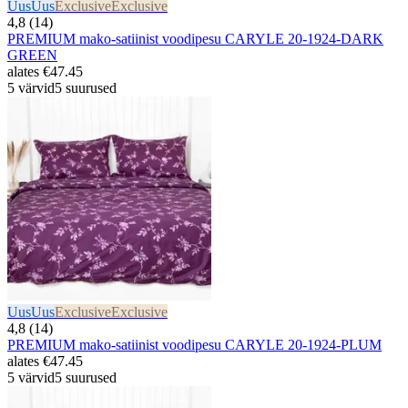
Uus
Uus
Exclusive
Exclusive
4,8 (14)
PREMIUM mako-satiinist voodipesu CARYLE 20-1924-DARK
GREEN
alates
€47.45
5 värvid
5 suurused
Uus
Uus
Exclusive
Exclusive
4,8 (14)
PREMIUM mako-satiinist voodipesu CARYLE 20-1924-PLUM
alates
€47.45
5 värvid
5 suurused