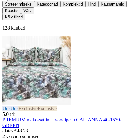
Sorteerimiseks
Kategooriad
Komplektid
Hind
Kaubamärgid
Koostis
Värv
Kõik filtrid
128 kaubad
Uus
Uus
Exclusive
Exclusive
5,0 (4)
PREMIUM mako-satiinist voodipesu CALIANNA 40-1579-
GREEN
alates
€48.23
2 värvid
5 suurused