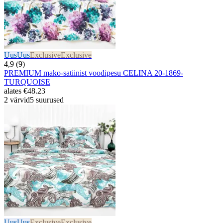
Uus
Uus
Exclusive
Exclusive
4,9 (9)
PREMIUM mako-satiinist voodipesu CELINA 20-1869-
TURQUOISE
alates
€48.23
2 värvid
5 suurused
Uus
Uus
Exclusive
Exclusive