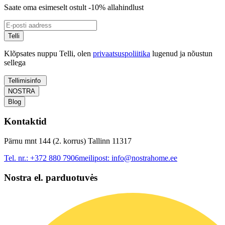
Saate oma esimeselt ostult -10% allahindlust
Telli
Klõpsates nuppu Telli, olen
privaatsuspoliitika
lugenud ja nõustun
sellega
Tellimisinfo
NOSTRA
Blog
Kontaktid
Pärnu mnt 144 (2. korrus) Tallinn 11317
Tel. nr.:
+372 880 7906
meilipost:
info@nostrahome.ee
Nostra el. parduotuvės