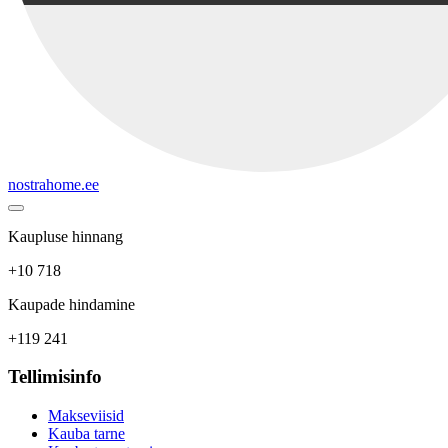
nostrahome.ee
Kaupluse hinnang
+10 718
Kaupade hindamine
+119 241
Tellimisinfo
Makseviisid
Kauba tarne