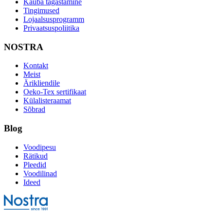
Kauba tagastamine
Tingimused
Lojaalsusprogramm
Privaatsuspoliitika
NOSTRA
Kontakt
Meist
Ärikliendile
Oeko-Tex sertifikaat
Külalisteraamat
Sõbrad
Blog
Voodipesu
Rätikud
Pleedid
Voodilinad
Ideed