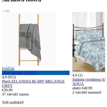
Uus
Uus
-20% koodiga PLEED
4,0 (1)
4,9 (915)
Satiinist voodipesu 
Pleed ZELANDIA 80-3097-MELANGE
AQUA
GREY
alates
€40.99
€30.99
2 värvid
4 suurused
37 värvid
1 suurus
Telli uudiskiri!