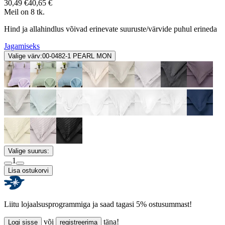
30,49 €
40,65 €
Meil on 8 tk.
Hind ja allahindlus võivad erinevate suuruste/värvide puhul erineda
Jagamiseks
Valige värv:
00-0482-1 PEARL MON
Valige suurus:
1
Lisa ostukorvi
Liitu lojaalsusprogrammiga ja saad tagasi 5% ostusummast!
või
täna!
Logi sisse
registreerima