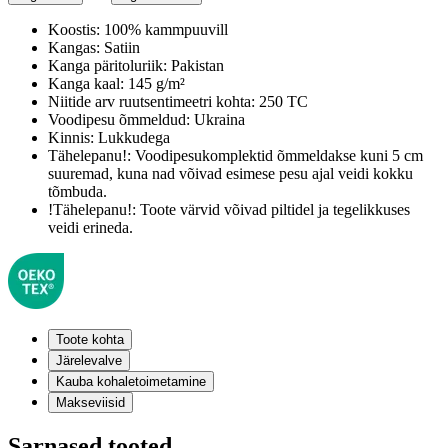
Koostis:
100% kammpuuvill
Kangas:
Satiin
Kanga päritoluriik:
Pakistan
Kanga kaal:
145 g/m²
Niitide arv ruutsentimeetri kohta:
250 TC
Voodipesu õmmeldud:
Ukraina
Kinnis:
Lukkudega
Tähelepanu!:
Voodipesukomplektid õmmeldakse kuni 5 cm
suuremad, kuna nad võivad esimese pesu ajal veidi kokku
tõmbuda.
!Tähelepanu!:
Toote värvid võivad piltidel ja tegelikkuses
veidi erineda.
Toote kohta
Järelevalve
Kauba kohaletoimetamine
Makseviisid
Sarnased tooted