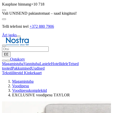
Kaupluse hinnang
+10 718
Vali UNISEND pakiautomaat – saad kingitusi!
Telli telefoni teel
+372 880 7906
Äri jaoks
EE
Ostukorv
Magamistuba
Vannituba
Lastele
Hotellidele
Teised
tooted
Pakkumised
Uudised
Tekstiilitestid
Kinkekaart
Magamistuba
Voodipesu
Voodipesukomplektid
EXCLUSIVE voodipesu TAYLOR