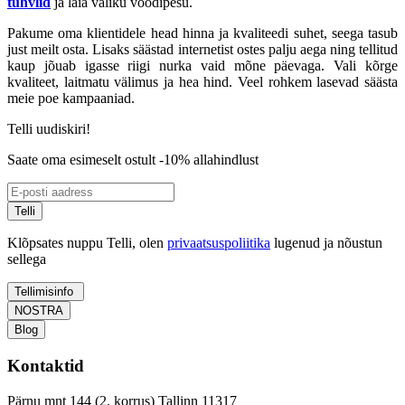
tuhvlid
ja laia valiku voodipesu.
Pakume oma klientidele head hinna ja kvaliteedi suhet, seega tasub
just meilt osta. Lisaks säästad internetist ostes palju aega ning tellitud
kaup jõuab igasse riigi nurka vaid mõne päevaga. Vali kõrge
kvaliteet, laitmatu välimus ja hea hind. Veel rohkem lasevad säästa
meie poe kampaaniad.
Telli uudiskiri!
Saate oma esimeselt ostult -10% allahindlust
Telli
Klõpsates nuppu Telli, olen
privaatsuspoliitika
lugenud ja nõustun
sellega
Tellimisinfo
NOSTRA
Blog
Kontaktid
Pärnu mnt 144 (2. korrus) Tallinn 11317