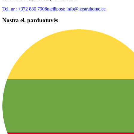
Tel. nr.:
+372 880 7906
meilipost:
info@nostrahome.ee
Nostra el. parduotuvės