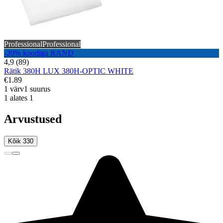
Professional
Professional
-20% koodiga RAND
4,9 (89)
Rätik 380H LUX 380H-OPTIC WHITE
€1.89
1 värv
1 suurus
1 alates 1
Arvustused
Kõik 330