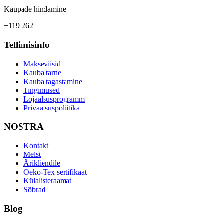
Kaupade hindamine
+119 262
Tellimisinfo
Makseviisid
Kauba tarne
Kauba tagastamine
Tingimused
Lojaalsusprogramm
Privaatsuspoliitika
NOSTRA
Kontakt
Meist
Ärikliendile
Oeko-Tex sertifikaat
Külalisteraamat
Sõbrad
Blog