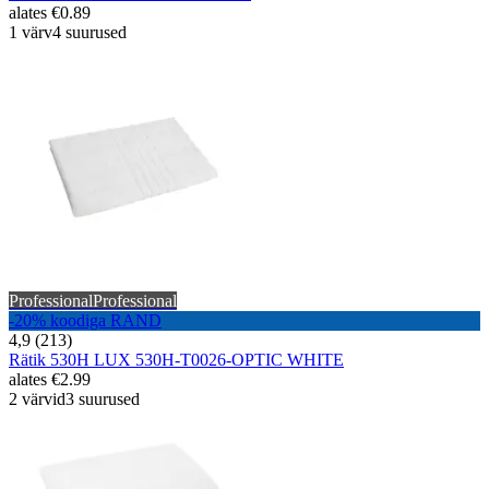
alates
€0.89
1 värv
4 suurused
Professional
Professional
-20% koodiga RAND
4,9 (213)
Rätik 530H LUX 530H-T0026-OPTIC WHITE
alates
€2.99
2 värvid
3 suurused