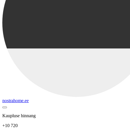
nostrahome.ee
Kaupluse hinnang
+10 720