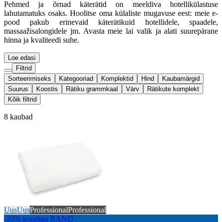
Pehmed ja õrnad käterätid on meeldiva hotellikülastuse
lahutamatuks osaks. Hoolitse oma külaliste mugavuse eest: meie e-
pood pakub erinevaid käterätikuid hotellidele, spaadele,
massaažisalongidele jm. Avasta meie lai valik ja alati suurepärane
hinna ja kvaliteedi suhe.
Loe edasi
Filtrid
Sorteerimiseks
Kategooriad
Komplektid
Hind
Kaubamärgid
Suurus
Koostis
Rätiku grammkaal
Värv
Rätikute komplekt
Kõik filtrid
8 kaubad
Uus
Uus
Professional
Professional
-20% koodiga RAND