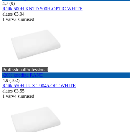
4,7 (9)
Rätik 500H KNTD 500H-OPTIC WHITE
alates
€3.04
1 värv
3 suurused
Professional
Professional
-20% koodiga RAND
4,9 (162)
Rätik 550H LUX T0045-OPT.WHITE
alates
€3.55
1 värv
4 suurused