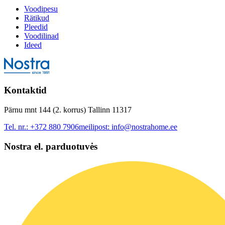
Voodipesu
Rätikud
Pleedid
Voodilinad
Ideed
Kontaktid
Pärnu mnt 144 (2. korrus) Tallinn 11317
Tel. nr.:
+372 880 7906
meilipost:
info@nostrahome.ee
Nostra el. parduotuvės