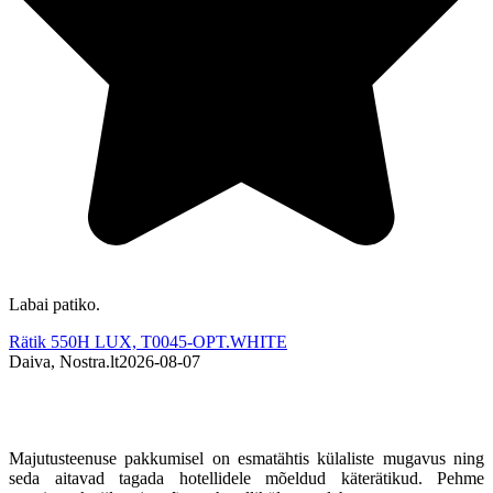
Labai patiko.
E
Rätik 550H LUX, T0045-OPT.WHITE
Daiva, Nostra.lt
2026-08-07
A
Majutusteenuse pakkumisel on esmatähtis külaliste mugavus ning
seda aitavad tagada hotellidele mõeldud käterätikud. Pehme