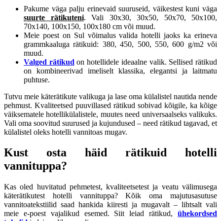
Pakume väga palju erinevaid suuruseid, väikestest kuni väga
suurte rätikuteni
. Vali 30x30, 30x50, 50x70, 50x100,
70x140, 100x150, 100x180 cm või muud.
Meie poest on Sul võimalus valida hotelli jaoks ka erineva
grammkaaluga rätikuid: 380, 450, 500, 550, 600 g/m2 või
muud.
Valged rätikud
on hotellidele ideaalne valik. Sellised rätikud
on kombineerivad imeliselt klassika, elegantsi ja laitmatu
puhtuse.
Tutvu meie käterätikute valikuga ja lase oma külalistel nautida nende
pehmust. Kvaliteetsed puuvillased rätikud sobivad kõigile, ka kõige
väiksematele hotellikülalistele, muutes need universaalseks valikuks.
Vali oma soovitud suurused ja kujundused – need rätikud tagavad, et
külalistel oleks hotelli vannitoas mugav.
Kust osta häid rätikuid hotelli
vannituppa?
Kas oled huvitatud pehmetest, kvaliteetsetest ja veatu välimusega
käterätikutest hotelli vannituppa? Kõik oma majutusasutuse
vannitoatekstiilid saad hankida kiiresti ja mugavalt – lihtsalt vali
meie e-poest vajalikud esemed. Siit leiad rätikud,
ühekordsed