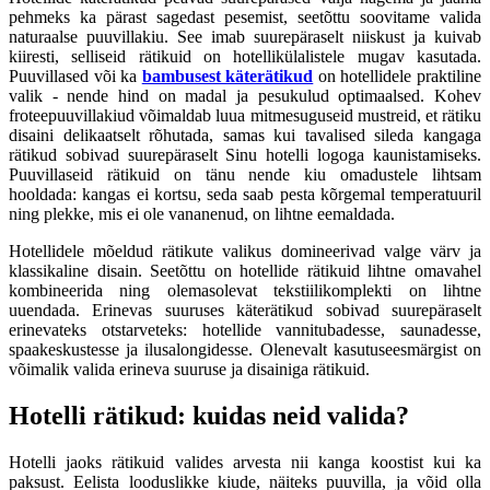
pehmeks ka pärast sagedast pesemist, seetõttu soovitame valida
naturaalse puuvillakiu. See imab suurepäraselt niiskust ja kuivab
kiiresti, selliseid rätikuid on hotellikülalistele mugav kasutada.
Puuvillased või ka
bambusest käterätikud
on hotellidele praktiline
valik - nende hind on madal ja pesukulud optimaalsed. Kohev
froteepuuvillakiud võimaldab luua mitmesuguseid mustreid, et rätiku
disaini delikaatselt rõhutada, samas kui tavalised sileda kangaga
rätikud sobivad suurepäraselt Sinu hotelli logoga kaunistamiseks.
Puuvillaseid rätikuid on tänu nende kiu omadustele lihtsam
hooldada: kangas ei kortsu, seda saab pesta kõrgemal temperatuuril
ning plekke, mis ei ole vananenud, on lihtne eemaldada.
Hotellidele mõeldud rätikute valikus domineerivad valge värv ja
klassikaline disain. Seetõttu on hotellide rätikuid lihtne omavahel
kombineerida ning olemasolevat tekstiilikomplekti on lihtne
uuendada. Erinevas suuruses käterätikud sobivad suurepäraselt
erinevateks otstarveteks: hotellide vannitubadesse, saunadesse,
spaakeskustesse ja ilusalongidesse. Olenevalt kasutuseesmärgist on
võimalik valida erineva suuruse ja disainiga rätikuid.
Hotelli rätikud: kuidas neid valida?
Hotelli jaoks rätikuid valides arvesta nii kanga koostist kui ka
paksust. Eelista looduslikke kiude, näiteks puuvilla, ja võid olla