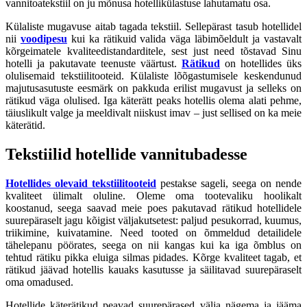
vannitoatekstiil on ju mõnusa hotellikülastuse lahutamatu osa.
Külaliste mugavuse aitab tagada tekstiil. Sellepärast tasub hotellidel
nii
voodipesu
kui ka rätikuid valida väga läbimõeldult ja vastavalt
kõrgeimatele kvaliteedistandarditele, sest just need tõstavad Sinu
hotelli ja pakutavate teenuste väärtust.
Rätikud
on hotellides üks
olulisemaid tekstiilitooteid. Külaliste lõõgastumisele keskendunud
majutusasutuste eesmärk on pakkuda erilist mugavust ja selleks on
rätikud väga olulised. Iga käterätt peaks hotellis olema alati pehme,
täiuslikult valge ja meeldivalt niiskust imav – just sellised on ka meie
käterätid.
Tekstiilid hotellide vannitubadesse
Hotellides olevaid tekstiilitooteid
pestakse sageli, seega on nende
kvaliteet ülimalt oluline. Oleme oma tootevaliku hoolikalt
koostanud, seega saavad meie poes pakutavad rätikud hotellidele
suurepäraselt jagu kõigist väljakutsetest: paljud pesukorrad, kuumus,
triikimine, kuivatamine. Need tooted on õmmeldud detailidele
tähelepanu pöörates, seega on nii kangas kui ka iga õmblus on
tehtud rätiku pikka eluiga silmas pidades. Kõrge kvaliteet tagab, et
rätikud jäävad hotellis kauaks kasutusse ja säilitavad suurepäraselt
oma omadused.
Hotellide käterätikud peavad suurepärased välja nägema ja jääma