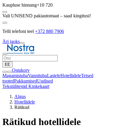
Kaupluse hinnang
+10 720
Vali UNISEND pakiautomaat – saad kingitusi!
Telli telefoni teel
+372 880 7906
Äri jaoks
EE
Ostukorv
Magamistuba
Vannituba
Lastele
Hotellidele
Teised
tooted
Pakkumised
Uudised
Tekstiilitestid
Kinkekaart
Algus
Hotellidele
Rätikud
Rätikud hotellidele