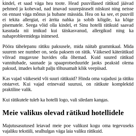
kindel, et saad väga hea toote. Head puuvillased rätikud jäävad
pehmed ja kohevad, nad imavad suurepäraselt niiskust ning neisse
on ennast väga mõnus ja hubane mässida. Hea on ka see, et puuvill
ei tekita allergiat, ei ärrita nahka ja sobib kõigile, ka kõige
pisematele. Seega võid olla kindel, et Sinu hotelli rätikuid saavad
kasutada nii imikud kui täiskasvanud, allergikud ning ka
nahaprobleemidega inimesed.
Pööra tähelepanu rätiku paksusele, mida näitab grammkaal. Mida
suurem see number on, seda paksem on rätik. Väikesed käterätikud
võivad mugavuse huvides olla õhemad. Kuid suured rätikud
vannitubade, saunade ja spaaprotseduuride jaoks peaksid olema
paksud, imades kehalt palju tõhusamalt kõik veepiisad.
Kas vajad väikeseid või suuri rätikuid? Hinda oma vajadusi ja rätiku
otstarvet. Kui vajad erinevaid suurusi, on rätikute komplektid
praktiline valik.
Kui rätikutele tuleb ka hotelli logo, vali siledam kangas.
Meie valikus olevad rätikud hotellidele
Majutusasutused leiavad meie poe valikust kogu oma tegevuseks
vajaliku tekstiili, sealhulgas väga laia valiku rätikuid.