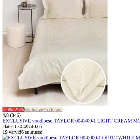
-25%
-25%
Exclusive
Exclusive
4,8 (846)
EXCLUSIVE voodipesu TAYLOR 00-0400-1 LIGHT CREAM M
alates
€30.49
€40.65
19 värvid
6 suurused