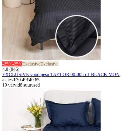
-25%
-25%
Exclusive
Exclusive
4,8 (846)
EXCLUSIVE voodipesu TAYLOR 00-0055-1 BLACK MON
alates
€30.49
€40.65
19 värvid
6 suurused