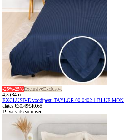
-25%
-25%
Exclusive
Exclusive
4,8 (846)
EXCLUSIVE voodipesu TAYLOR 00-0402-1 BLUE MON
alates
€30.49
€40.65
19 värvid
6 suurused