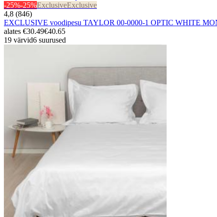
-25%
-25%
Exclusive
Exclusive
4,8 (846)
EXCLUSIVE voodipesu TAYLOR 00-0000-1 OPTIC WHITE MO
alates
€30.49
€40.65
19 värvid
6 suurused