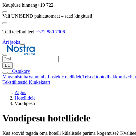
Kaupluse hinnang
+10 722
Vali UNISEND pakiautomaat – saad kingitusi!
Telli telefoni teel
+372 880 7906
Äri jaoks
EE
Ostukorv
Magamistuba
Vannituba
Lastele
Hotellidele
Teised tooted
Pakkumised
Uu
Tekstiilitestid
Kinkekaart
Algus
Hotellidele
Voodipesu
Voodipesu hotellidele
Kas soovid tagada oma hotelli külalistele parima kogemuse? Kvaliteetne