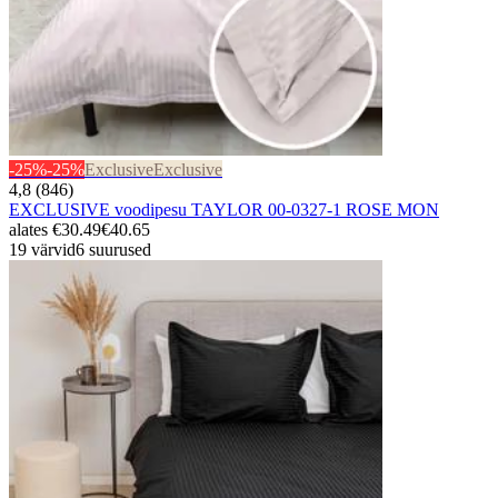
-25%
-25%
Exclusive
Exclusive
4,8 (846)
EXCLUSIVE voodipesu TAYLOR 00-0327-1 ROSE MON
alates
€30.49
€40.65
19 värvid
6 suurused