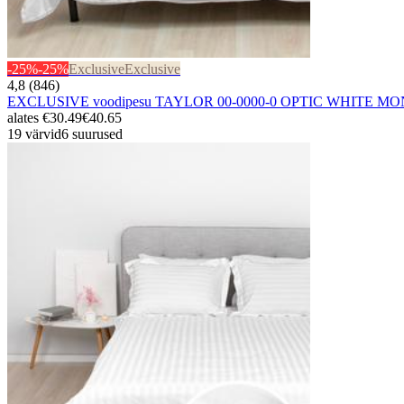
-25%
-25%
Exclusive
Exclusive
4,8 (846)
EXCLUSIVE voodipesu TAYLOR 00-0000-0 OPTIC WHITE MO
alates
€30.49
€40.65
19 värvid
6 suurused