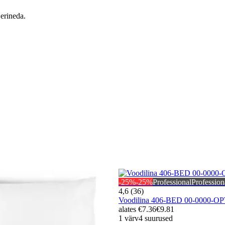
 erineda.
-25%
-25%
Professional
Profession
4,6 (36)
Voodilina 406-BED 00-0000-
alates
€7.36
€9.81
1 värv
4 suurused