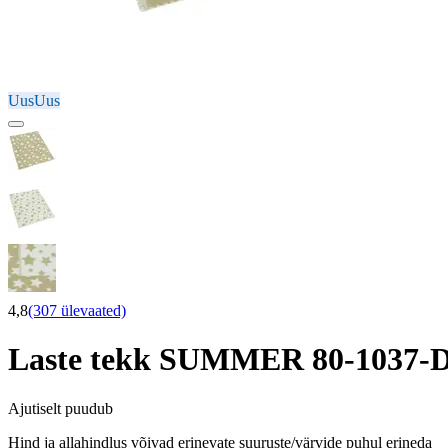
Uus
Uus
4,8
(307 ülevaated)
Laste tekk SUMMER 80-1037
Ajutiselt puudub
Hind ja allahindlus võivad erinevate suuruste/värvide puhul erineda