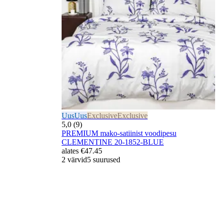
Uus
Uus
Exclusive
Exclusive
5,0 (9)
PREMIUM mako-satiinist voodipesu
CLEMENTINE 20-1852-BLUE
alates
€47.45
2 värvid
5 suurused