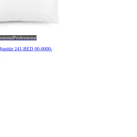
ssional
Professional
adjapüür 241-BED 00-0000-
E