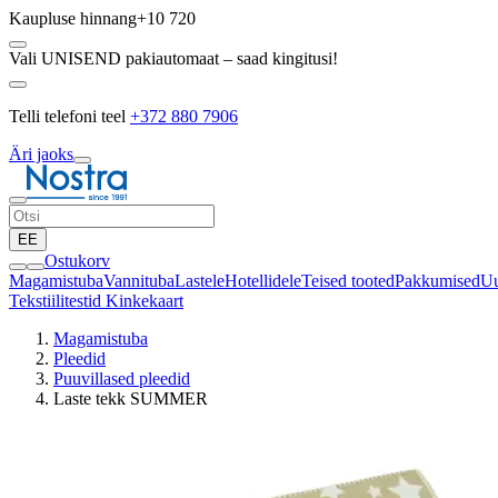
Kaupluse hinnang
+10 720
Vali UNISEND pakiautomaat – saad kingitusi!
Telli telefoni teel
+372 880 7906
Äri jaoks
EE
Ostukorv
Magamistuba
Vannituba
Lastele
Hotellidele
Teised tooted
Pakkumised
Uu
Tekstiilitestid
Kinkekaart
Magamistuba
Pleedid
Puuvillased pleedid
Laste tekk SUMMER