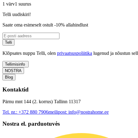
1 värv
1 suurus
Telli uudiskiri!
Saate oma esimeselt ostult -10% allahindlust
Telli
Klõpsates nuppu Telli, olen
privaatsuspoliitika
lugenud ja nõustun sel
Tellimisinfo
NOSTRA
Blog
Kontaktid
Pärnu mnt 144 (2. korrus) Tallinn 11317
Tel. nr.:
+372 880 7906
meilipost:
info@nostrahome.ee
Nostra el. parduotuvės