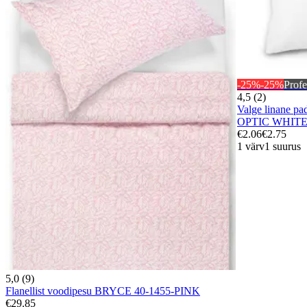
-25%
-25%
Profe
4,5 (2)
Valge linane p
OPTIC WHIT
€2.06
€2.75
1 värv
1 suurus
5,0 (9)
Flanellist voodipesu BRYCE 40-1455-PINK
€29.85