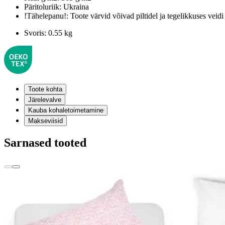
Päritoluriik:
Ukraina
!Tähelepanu!:
Toote värvid võivad piltidel ja tegelikkuses veidi
Svoris:
0.55 kg
Toote kohta
Järelevalve
Kauba kohaletoimetamine
Makseviisid
Sarnased tooted