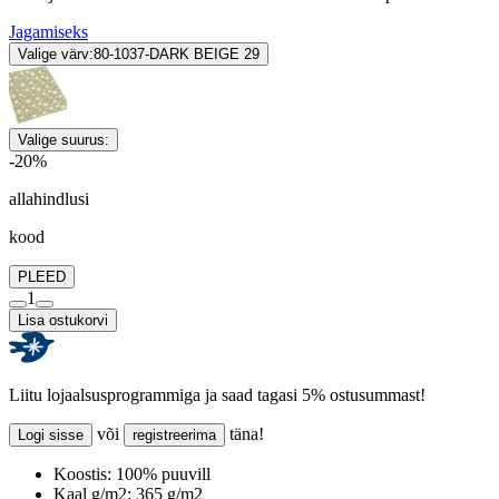
Jagamiseks
Valige värv:
80-1037-DARK BEIGE 29
Valige suurus:
-20%
allahindlusi
kood
PLEED
1
Lisa ostukorvi
Liitu lojaalsusprogrammiga ja saad tagasi 5% ostusummast!
või
täna!
Logi sisse
registreerima
Koostis:
100% puuvill
Kaal g/m2:
365 g/m2