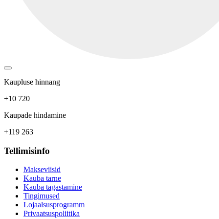
Kaupluse hinnang
+10 720
Kaupade hindamine
+119 263
Tellimisinfo
Makseviisid
Kauba tarne
Kauba tagastamine
Tingimused
Lojaalsusprogramm
Privaatsuspoliitika