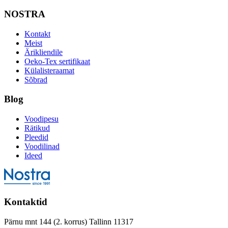
NOSTRA
Kontakt
Meist
Ärikliendile
Oeko-Tex sertifikaat
Külalisteraamat
Sõbrad
Blog
Voodipesu
Rätikud
Pleedid
Voodilinad
Ideed
Kontaktid
Pärnu mnt 144 (2. korrus) Tallinn 11317