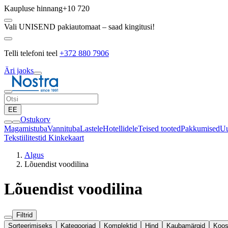
Kaupluse hinnang
+10 720
Vali UNISEND pakiautomaat – saad kingitusi!
Telli telefoni teel
+372 880 7906
Äri jaoks
EE
Ostukorv
Magamistuba
Vannituba
Lastele
Hotellidele
Teised tooted
Pakkumised
Uu
Tekstiilitestid
Kinkekaart
Algus
Lõuendist voodilina
Lõuendist voodilina
Filtrid
Sorteerimiseks
Kategooriad
Komplektid
Hind
Kaubamärgid
Koos