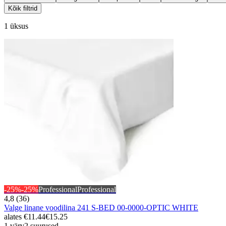
Kõik filtrid
1 üksus
-25%
-25%
Professional
Professional
4,8 (36)
Valge linane voodilina 241 S-BED 00-0000-OPTIC WHITE
alates
€11.44
€15.25
1 värv
2 suurused