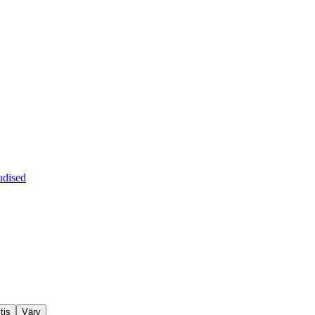
dised
tis
Värv