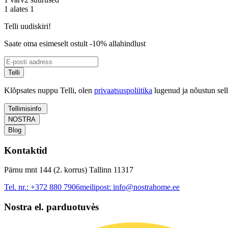
1 alates 1
Telli uudiskiri!
Saate oma esimeselt ostult -10% allahindlust
Telli
Klõpsates nuppu Telli, olen
privaatsuspoliitika
lugenud ja nõustun sel
Tellimisinfo
NOSTRA
Blog
Kontaktid
Pärnu mnt 144 (2. korrus) Tallinn 11317
Tel. nr.:
+372 880 7906
meilipost:
info@nostrahome.ee
Nostra el. parduotuvės