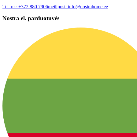
Tel. nr.:
+372 880 7906
meilipost:
info@nostrahome.ee
Nostra el. parduotuvės