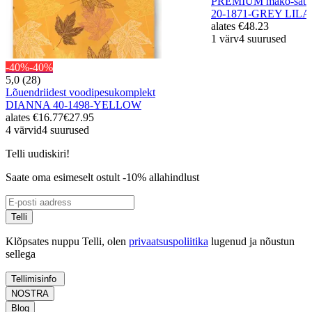
PREMIUM mako-satiin
20-1871-GREY LIL
alates
€48.23
1 värv
4 suurused
-40%
-40%
5,0 (28)
Lõuendriidest voodipesukomplekt
DIANNA 40-1498-YELLOW
alates
€16.77
€27.95
4 värvid
4 suurused
Telli uudiskiri!
Saate oma esimeselt ostult -10% allahindlust
Telli
Klõpsates nuppu Telli, olen
privaatsuspoliitika
lugenud ja nõustun
sellega
Tellimisinfo
NOSTRA
Blog