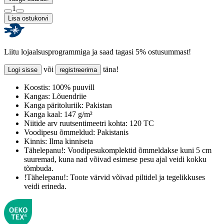
1
Lisa ostukorvi
Liitu lojaalsusprogrammiga ja saad tagasi 5% ostusummast!
või
täna!
Logi sisse
registreerima
Koostis:
100% puuvill
Kangas:
Lõuendriie
Kanga päritoluriik:
Pakistan
Kanga kaal:
147 g/m²
Niitide arv ruutsentimeetri kohta:
120 TC
Voodipesu õmmeldud:
Pakistanis
Kinnis:
Ilma kinniseta
Tähelepanu!:
Voodipesukomplektid õmmeldakse kuni 5 cm
suuremad, kuna nad võivad esimese pesu ajal veidi kokku
tõmbuda.
!Tähelepanu!:
Toote värvid võivad piltidel ja tegelikkuses
veidi erineda.