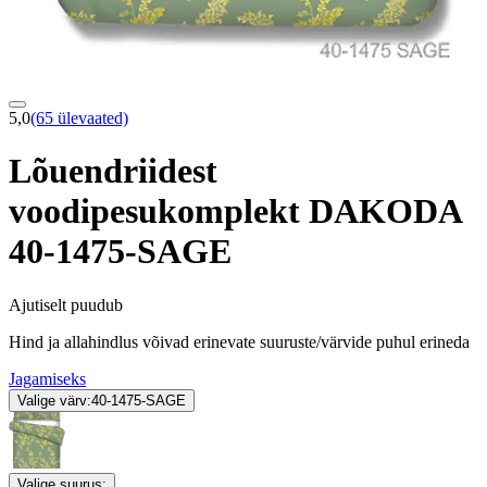
5,0
(65 ülevaated)
Lõuendriidest
voodipesukomplekt DAKODA
40-1475-SAGE
Ajutiselt puudub
Hind ja allahindlus võivad erinevate suuruste/värvide puhul erineda
Jagamiseks
Valige värv:
40-1475-SAGE
Valige suurus: