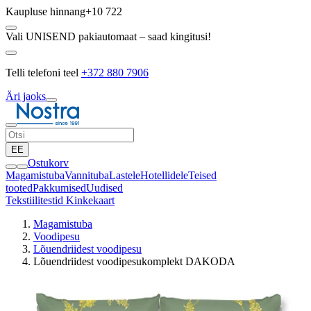
Kaupluse hinnang
+10 722
Vali UNISEND pakiautomaat – saad kingitusi!
Telli telefoni teel
+372 880 7906
Äri jaoks
EE
Ostukorv
Magamistuba
Vannituba
Lastele
Hotellidele
Teised
tooted
Pakkumised
Uudised
Tekstiilitestid
Kinkekaart
Magamistuba
Voodipesu
Lõuendriidest voodipesu
Lõuendriidest voodipesukomplekt DAKODA