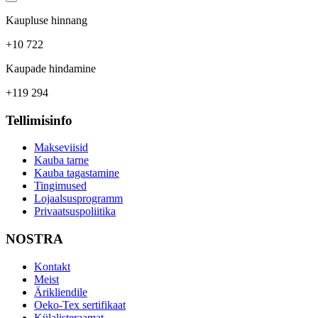
Kaupluse hinnang
+10 722
Kaupade hindamine
+119 294
Tellimisinfo
Makseviisid
Kauba tarne
Kauba tagastamine
Tingimused
Lojaalsusprogramm
Privaatsuspoliitika
NOSTRA
Kontakt
Meist
Ärikliendile
Oeko-Tex sertifikaat
Külalisteraamat