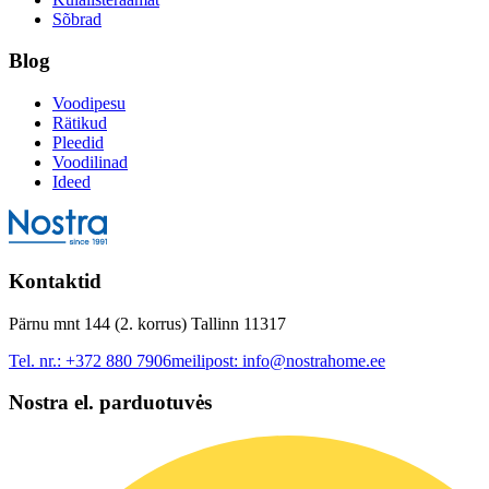
Sõbrad
Blog
Voodipesu
Rätikud
Pleedid
Voodilinad
Ideed
Kontaktid
Pärnu mnt 144 (2. korrus) Tallinn 11317
Tel. nr.:
+372 880 7906
meilipost:
info@nostrahome.ee
Nostra el. parduotuvės