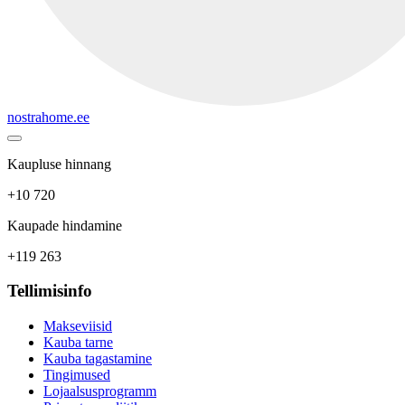
nostrahome.ee
Kaupluse hinnang
+10 720
Kaupade hindamine
+119 263
Tellimisinfo
Makseviisid
Kauba tarne
Kauba tagastamine
Tingimused
Lojaalsusprogramm