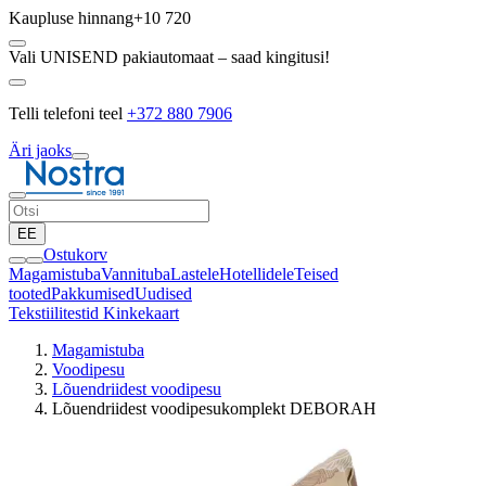
Kaupluse hinnang
+10 720
Vali UNISEND pakiautomaat – saad kingitusi!
Telli telefoni teel
+372 880 7906
Äri jaoks
EE
Ostukorv
Magamistuba
Vannituba
Lastele
Hotellidele
Teised
tooted
Pakkumised
Uudised
Tekstiilitestid
Kinkekaart
Magamistuba
Voodipesu
Lõuendriidest voodipesu
Lõuendriidest voodipesukomplekt DEBORAH