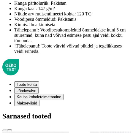
Kanga päritoluriik:
Pakistan
Kanga kaal:
147 g/m²
Niitide arv ruutsentimeetri kohta:
120 TC
Voodipesu õmmeldud:
Pakistanis
Kinnis:
Ilma kinniseta
Tähelepanu!:
Voodipesukomplektid õmmeldakse kuni 5 cm
suuremad, kuna nad võivad esimese pesu ajal veidi kokku
tõmbuda.
!Tähelepanu!:
Toote värvid võivad piltidel ja tegelikkuses
veidi erineda.
Toote kohta
Järelevalve
Kauba kohaletoimetamine
Makseviisid
Sarnased tooted