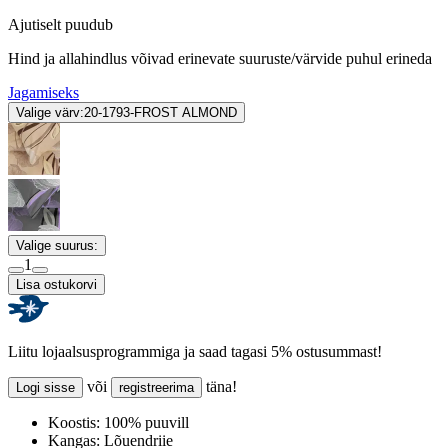
Ajutiselt puudub
Hind ja allahindlus võivad erinevate suuruste/värvide puhul erineda
Jagamiseks
Valige värv:
20-1793-FROST ALMOND
Valige suurus:
1
Lisa ostukorvi
Liitu lojaalsusprogrammiga ja saad tagasi 5% ostusummast!
või
täna!
Logi sisse
registreerima
Koostis:
100% puuvill
Kangas:
Lõuendriie