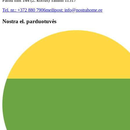
Pärnu mnt 144 (2. korrus) Tallinn 11317
Tel. nr.:
+372 880 7906
meilipost:
info@nostrahome.ee
Nostra el. parduotuvės