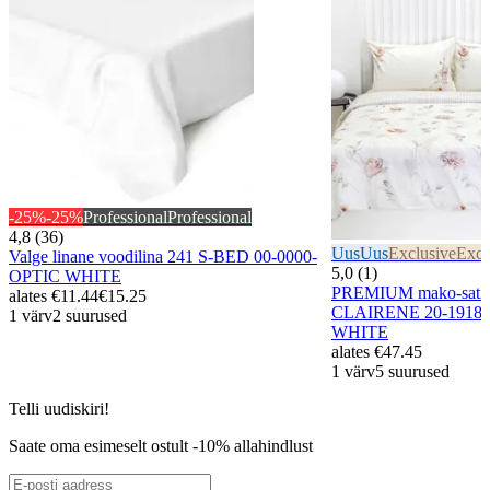
-25%
-25%
Professional
Professional
4,8 (36)
Uus
Uus
Exclusive
Excl
Valge linane voodilina 241 S-BED 00-0000-
5,0 (1)
OPTIC WHITE
PREMIUM mako-satiin
alates
€11.44
€15.25
CLAIRENE 20-1918/
1 värv
2 suurused
WHITE
alates
€47.45
1 värv
5 suurused
Telli uudiskiri!
Saate oma esimeselt ostult -10% allahindlust