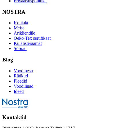
Privaatsuspoliitika
NOSTRA
Kontakt
Meist
Ärikliendile
Oeko-Tex sertifikaat
Külalisteraamat
Sõbrad
Blog
Voodipesu
Rätikud
Pleedid
Voodilinad
Ideed
Kontaktid