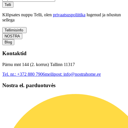
Telli
Klõpsates nuppu Telli, olen
privaatsuspoliitika
lugenud ja nõustun
sellega
Tellimisinfo
NOSTRA
Blog
Kontaktid
Pärnu mnt 144 (2. korrus) Tallinn 11317
Tel. nr.:
+372 880 7906
meilipost:
info@nostrahome.ee
Nostra el. parduotuvės