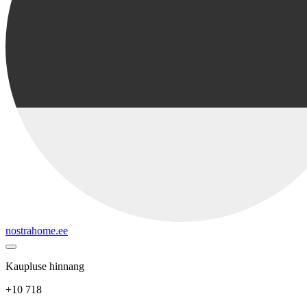
nostrahome.ee
Kaupluse hinnang
+10 718