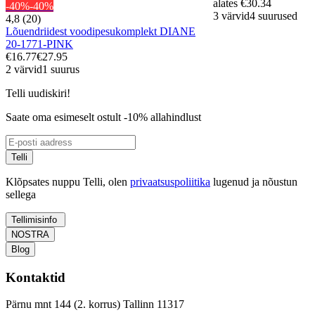
alates
€30.34
-40%
-40%
3 värvid
4 suurused
4,8 (20)
Lõuendriidest voodipesukomplekt DIANE
20-1771-PINK
€16.77
€27.95
2 värvid
1 suurus
Telli uudiskiri!
Saate oma esimeselt ostult -10% allahindlust
Telli
Klõpsates nuppu Telli, olen
privaatsuspoliitika
lugenud ja nõustun
sellega
Tellimisinfo
NOSTRA
Blog
Kontaktid
Pärnu mnt 144 (2. korrus) Tallinn 11317