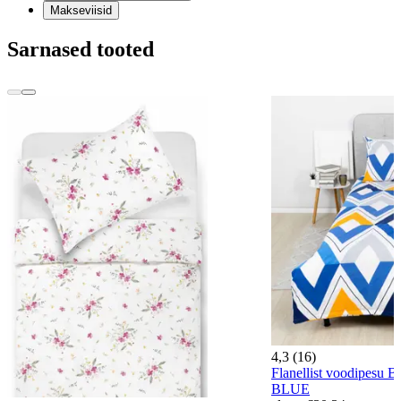
Makseviisid
Sarnased tooted
4,3 (16)
Flanellist voodipesu
BLUE