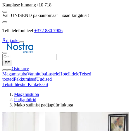
Kaupluse hinnang
+10 718
Vali UNISEND pakiautomaat – saad kingitusi!
Telli telefoni teel
+372 880 7906
Äri jaoks
EE
Ostukorv
Magamistuba
Vannituba
Lastele
Hotellidele
Teised
tooted
Pakkumised
Uudised
Tekstiilitestid
Kinkekaart
Magamistuba
Padjapüürid
Mako satiinist padjapüür lukuga