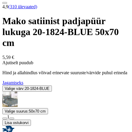
4,9
(310 ülevaated)
Mako satiinist padjapüür
lukuga 20-1824-BLUE 50x70
cm
5,59 €
Ajutiselt puudub
Hind ja allahindlus võivad erinevate suuruste/värvide puhul erineda
Jagamiseks
Valige värv:
20-1824-BLUE
Valige suurus:
50x70 cm
1
Lisa ostukorvi