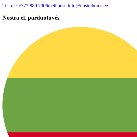
Tel. nr.:
+372 880 7906
meilipost:
info@nostrahome.ee
Nostra el. parduotuvės