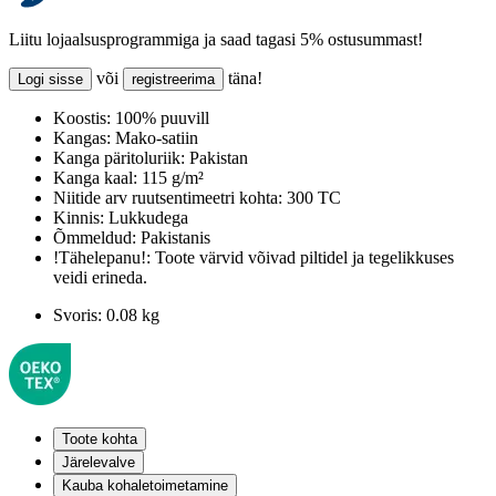
Liitu lojaalsusprogrammiga ja saad tagasi 5% ostusummast!
või
täna!
Logi sisse
registreerima
Koostis:
100% puuvill
Kangas:
Mako-satiin
Kanga päritoluriik:
Pakistan
Kanga kaal:
115 g/m²
Niitide arv ruutsentimeetri kohta:
300 TC
Kinnis:
Lukkudega
Õmmeldud:
Pakistanis
!Tähelepanu!:
Toote värvid võivad piltidel ja tegelikkuses
veidi erineda.
Svoris:
0.08 kg
Toote kohta
Järelevalve
Kauba kohaletoimetamine