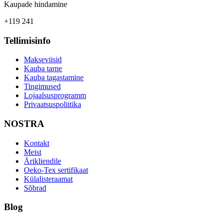
Kaupade hindamine
+119 241
Tellimisinfo
Makseviisid
Kauba tarne
Kauba tagastamine
Tingimused
Lojaalsusprogramm
Privaatsuspoliitika
NOSTRA
Kontakt
Meist
Ärikliendile
Oeko-Tex sertifikaat
Külalisteraamat
Sõbrad
Blog