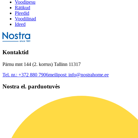
Voodipesu
Rätikud
Pleedid
Voodilinad
Ideed
Kontaktid
Pärnu mnt 144 (2. korrus) Tallinn 11317
Tel. nr.:
+372 880 7906
meilipost:
info@nostrahome.ee
Nostra el. parduotuvės