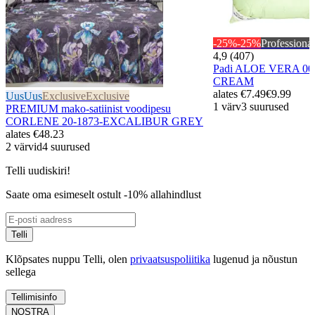
-25%
-25%
Professional
4,9 (407)
Padi ALOE VERA 00
CREAM
alates
€7.49
€9.99
Uus
Uus
Exclusive
Exclusive
1 värv
3 suurused
PREMIUM mako-satiinist voodipesu
CORLENE 20-1873-EXCALIBUR GREY
alates
€48.23
2 värvid
4 suurused
Telli uudiskiri!
Saate oma esimeselt ostult -10% allahindlust
Telli
Klõpsates nuppu Telli, olen
privaatsuspoliitika
lugenud ja nõustun
sellega
Tellimisinfo
NOSTRA