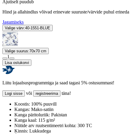
Ajutiselt puudub
Hind ja allahindlus võivad erinevate suuruste/värvide puhul erineda
Jagamiseks
Valige värv:
40-1551-BLUE
Valige suurus:
70x70 cm
1
Lisa ostukorvi
Liitu lojaalsusprogrammiga ja saad tagasi 5% ostusummast!
või
täna!
Logi sisse
registreerima
Koostis:
100% puuvill
Kangas:
Mako-satiin
Kanga päritoluriik:
Pakistan
Kanga kaal:
115 g/m²
Niitide arv ruutsentimeetri kohta:
300 TC
Kinnis:
Lukkudega