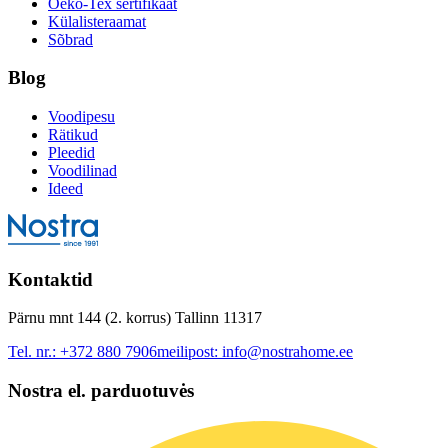
Oeko-Tex sertifikaat
Külalisteraamat
Sõbrad
Blog
Voodipesu
Rätikud
Pleedid
Voodilinad
Ideed
Kontaktid
Pärnu mnt 144 (2. korrus) Tallinn 11317
Tel. nr.:
+372 880 7906
meilipost:
info@nostrahome.ee
Nostra el. parduotuvės