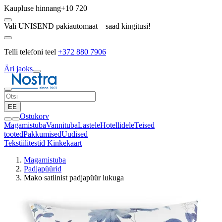
Kaupluse hinnang
+10 720
Vali UNISEND pakiautomaat – saad kingitusi!
Telli telefoni teel
+372 880 7906
Äri jaoks
EE
Ostukorv
Magamistuba
Vannituba
Lastele
Hotellidele
Teised
tooted
Pakkumised
Uudised
Tekstiilitestid
Kinkekaart
Magamistuba
Padjapüürid
Mako satiinist padjapüür lukuga