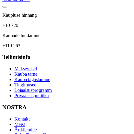
Kaupluse hinnang
+10 720
Kaupade hindamine
+119 263
Tellimisinfo
Makseviisid
Kauba tarne
Kauba tagastamine
Tingimused
Lojaalsusprogramm
Privaatsuspoliitika
NOSTRA
Kontakt
Meist
Ärikliendile