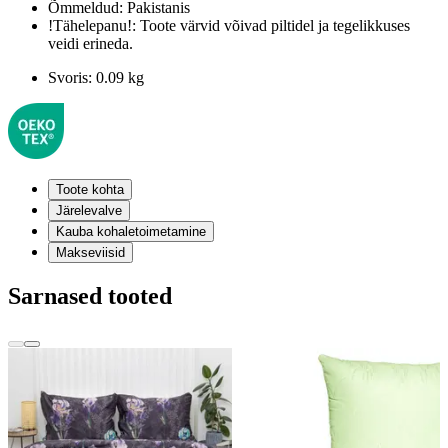
Õmmeldud:
Pakistanis
!Tähelepanu!:
Toote värvid võivad piltidel ja tegelikkuses
veidi erineda.
Svoris:
0.09 kg
Toote kohta
Järelevalve
Kauba kohaletoimetamine
Makseviisid
Sarnased tooted