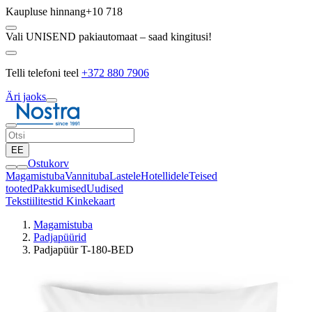
Kaupluse hinnang
+10 718
Vali UNISEND pakiautomaat – saad kingitusi!
Telli telefoni teel
+372 880 7906
Äri jaoks
EE
Ostukorv
Magamistuba
Vannituba
Lastele
Hotellidele
Teised
tooted
Pakkumised
Uudised
Tekstiilitestid
Kinkekaart
Magamistuba
Padjapüürid
Padjapüür T-180-BED