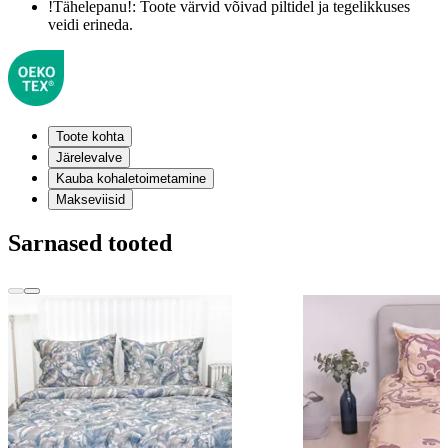
!Tähelepanu!:
Toote värvid võivad piltidel ja tegelikkuses
veidi erineda.
Toote kohta
Järelevalve
Kauba kohaletoimetamine
Makseviisid
Sarnased tooted