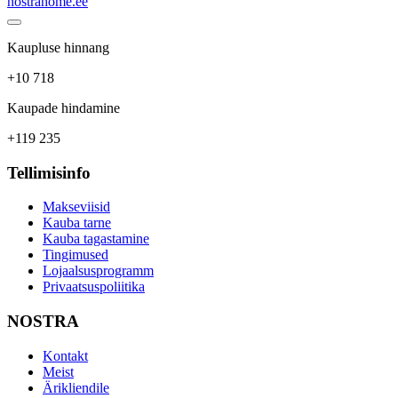
nostrahome.ee
Kaupluse hinnang
+10 718
Kaupade hindamine
+119 235
Tellimisinfo
Makseviisid
Kauba tarne
Kauba tagastamine
Tingimused
Lojaalsusprogramm
Privaatsuspoliitika
NOSTRA
Kontakt
Meist
Ärikliendile