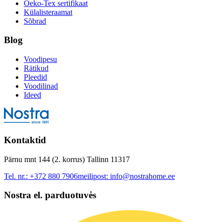
Oeko-Tex sertifikaat
Külalisteraamat
Sõbrad
Blog
Voodipesu
Rätikud
Pleedid
Voodilinad
Ideed
Kontaktid
Pärnu mnt 144 (2. korrus) Tallinn 11317
Tel. nr.:
+372 880 7906
meilipost:
info@nostrahome.ee
Nostra el. parduotuvės