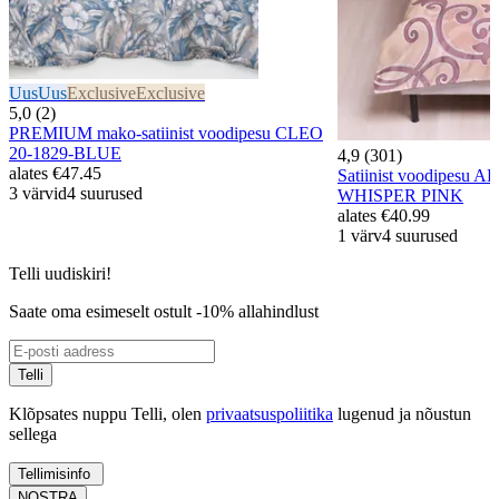
Uus
Uus
Exclusive
Exclusive
5,0 (2)
PREMIUM mako-satiinist voodipesu CLEO
20-1829-BLUE
4,9 (301)
alates
€47.45
Satiinist voodipesu 
3 värvid
4 suurused
WHISPER PINK
alates
€40.99
1 värv
4 suurused
Telli uudiskiri!
Saate oma esimeselt ostult -10% allahindlust
Telli
Klõpsates nuppu Telli, olen
privaatsuspoliitika
lugenud ja nõustun
sellega
Tellimisinfo
NOSTRA