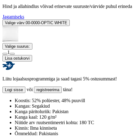
Hind ja allahindlus võivad erinevate suuruste/värvide puhul erineda
Jagamiseks
Valige värv:
00-0000-OPTIC WHITE
Valige suurus:
1
Lisa ostukorvi
Liitu lojaalsusprogrammiga ja saad tagasi 5% ostusummast!
või
täna!
Logi sisse
registreerima
Koostis:
52% polüester, 48% puuvill
Kangas:
Segakiud
Kanga päritoluriik:
Pakistan
Kanga kaal:
120 g/m²
Niitide arv ruutsentimeetri kohta:
180 TC
Kinnis:
Ilma kinniseta
Õmmeldud:
Pakistanis