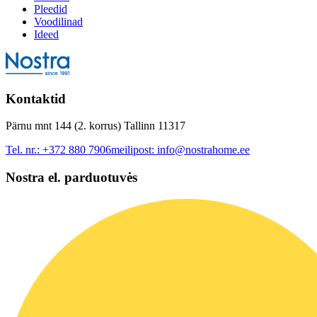
Pleedid
Voodilinad
Ideed
Kontaktid
Pärnu mnt 144 (2. korrus) Tallinn 11317
Tel. nr.:
+372 880 7906
meilipost:
info@nostrahome.ee
Nostra el. parduotuvės