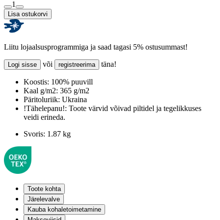
1
Lisa ostukorvi
Liitu lojaalsusprogrammiga ja saad tagasi 5% ostusummast!
või
täna!
Logi sisse
registreerima
Koostis:
100% puuvill
Kaal g/m2:
365 g/m2
Päritoluriik:
Ukraina
!Tähelepanu!:
Toote värvid võivad piltidel ja tegelikkuses
veidi erineda.
Svoris:
1.87 kg
Toote kohta
Järelevalve
Kauba kohaletoimetamine
Makseviisid