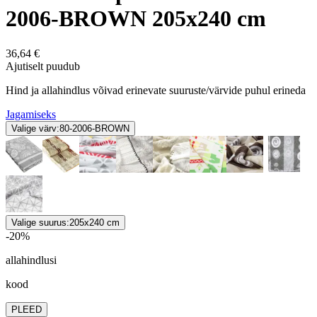
2006-BROWN 205x240 cm
36,64 €
Ajutiselt puudub
Hind ja allahindlus võivad erinevate suuruste/värvide puhul erineda
Jagamiseks
Valige värv:
80-2006-BROWN
Valige suurus:
205x240 cm
-20%
allahindlusi
kood
PLEED