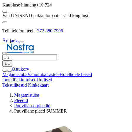
Kaupluse hinnang
+10 724
Vali UNISEND pakiautomaat – saad kingitusi!
Telli telefoni teel
+372 880 7906
Äri jaoks
EE
Ostukorv
Magamistuba
Vannituba
Lastele
Hotellidele
Teised
tooted
Pakkumised
Uudised
Tekstiilitestid
Kinkekaart
Magamistuba
Pleedid
Puuvillased pleedid
Puuvillane pleed SUMMER