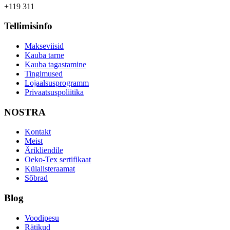
+119 311
Tellimisinfo
Makseviisid
Kauba tarne
Kauba tagastamine
Tingimused
Lojaalsusprogramm
Privaatsuspoliitika
NOSTRA
Kontakt
Meist
Ärikliendile
Oeko-Tex sertifikaat
Külalisteraamat
Sõbrad
Blog
Voodipesu
Rätikud