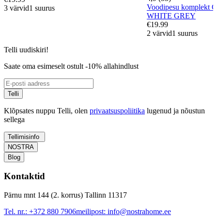
Voodipesu komplekt
3 värvid
1 suurus
WHITE GREY
€19.99
2 värvid
1 suurus
Telli uudiskiri!
Saate oma esimeselt ostult -10% allahindlust
Telli
Klõpsates nuppu Telli, olen
privaatsuspoliitika
lugenud ja nõustun
sellega
Tellimisinfo
NOSTRA
Blog
Kontaktid
Pärnu mnt 144 (2. korrus) Tallinn 11317
Tel. nr.:
+372 880 7906
meilipost:
info@nostrahome.ee