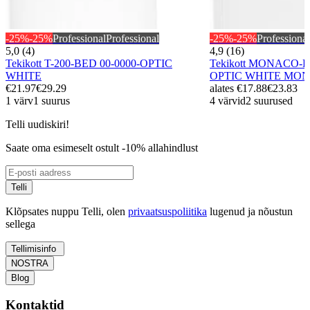
-25%
-25%
Professional
Professional
-25%
-25%
Professional
5,0 (4)
4,9 (16)
Tekikott T-200-BED 00-0000-OPTIC
Tekikott MONACO-B
WHITE
OPTIC WHITE MON
€21.97
€29.29
alates
€17.88
€23.83
1 värv
1 suurus
4 värvid
2 suurused
Telli uudiskiri!
Saate oma esimeselt ostult -10% allahindlust
Telli
Klõpsates nuppu Telli, olen
privaatsuspoliitika
lugenud ja nõustun
sellega
Tellimisinfo
NOSTRA
Blog
Kontaktid