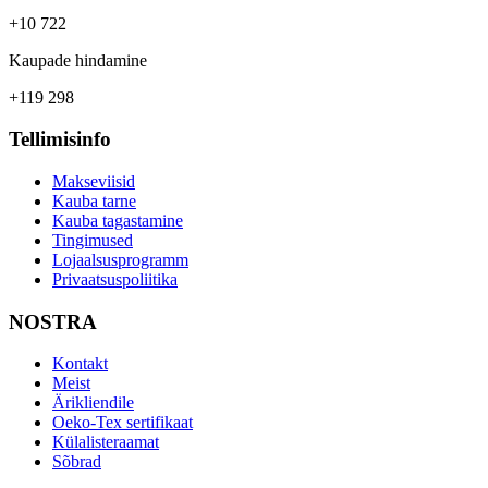
+10 722
Kaupade hindamine
+119 298
Tellimisinfo
Makseviisid
Kauba tarne
Kauba tagastamine
Tingimused
Lojaalsusprogramm
Privaatsuspoliitika
NOSTRA
Kontakt
Meist
Ärikliendile
Oeko-Tex sertifikaat
Külalisteraamat
Sõbrad