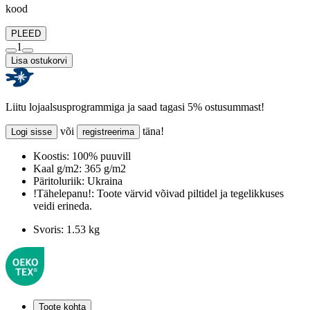
kood
PLEED
1
Lisa ostukorvi
Liitu lojaalsusprogrammiga ja saad tagasi 5% ostusummast!
või
täna!
Logi sisse
registreerima
Koostis:
100% puuvill
Kaal g/m2:
365 g/m2
Päritoluriik:
Ukraina
!Tähelepanu!:
Toote värvid võivad piltidel ja tegelikkuses
veidi erineda.
Svoris:
1.53 kg
Toote kohta