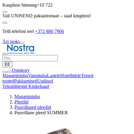
Kaupluse hinnang
+10 722
Vali UNISEND pakiautomaat – saad kingitusi!
Telli telefoni teel
+372 880 7906
Äri jaoks
EE
Ostukorv
Magamistuba
Vannituba
Lastele
Hotellidele
Teised
tooted
Pakkumised
Uudised
Tekstiilitestid
Kinkekaart
Magamistuba
Pleedid
Puuvillased pleedid
Puuvillane pleed SUMMER