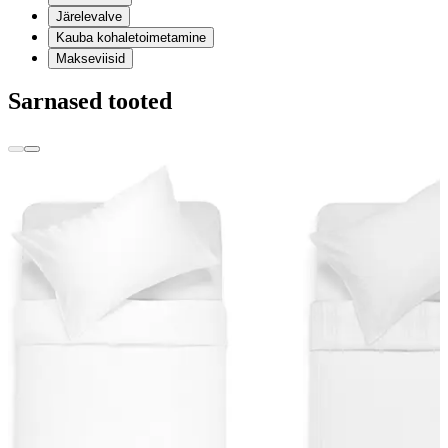
Järelevalve
Kauba kohaletoimetamine
Makseviisid
Sarnased tooted