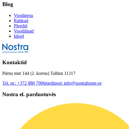
Blog
Voodipesu
Rätikud
Pleedid
Voodilinad
Ideed
Kontaktid
Pärnu mnt 144 (2. korrus) Tallinn 11317
Tel. nr.:
+372 880 7906
meilipost:
info@nostrahome.ee
Nostra el. parduotuvės