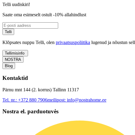
Telli uudiskiri!
Saate oma esimeselt ostult -10% allahindlust
Telli
Klõpsates nuppu Telli, olen
privaatsuspoliitika
lugenud ja nõustun sel
Tellimisinfo
NOSTRA
Blog
Kontaktid
Pärnu mnt 144 (2. korrus) Tallinn 11317
Tel. nr.:
+372 880 7906
meilipost:
info@nostrahome.ee
Nostra el. parduotuvės