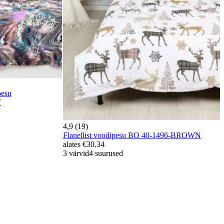
pesu
T
4,9 (19)
Flanellist voodipesu BO 40-1496-BROWN
alates
€30.34
3 värvid
4 suurused