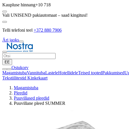
Kaupluse hinnang
+10 718
Vali UNISEND pakiautomaat – saad kingitusi!
Telli telefoni teel
+372 880 7906
Äri jaoks
EE
Ostukorv
Magamistuba
Vannituba
Lastele
Hotellidele
Teised tooted
Pakkumised
Uu
Tekstiilitestid
Kinkekaart
Magamistuba
Pleedid
Puuvillased pleedid
Puuvillane pleed SUMMER