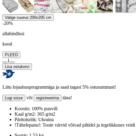
Valige suurus:
200x205 cm
-20%
allahindlusi
kood
PLEED
1
Lisa ostukorvi
Liitu lojaalsusprogrammiga ja saad tagasi 5% ostusummast!
või
täna!
Logi sisse
registreerima
Koostis:
100% puuvill
Kaal g/m2:
365 g/m2
Päritoluriik:
Ukraina
!Tähelepanu!:
Toote värvid võivad piltidel ja tegelikkuses veidi
Svoris:
1.53 kg