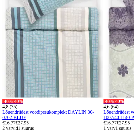
-40%
-40%
-40%
-40%
4,8 (35)
4,6 (64)
Lõuendriidest voodipesukomplekt DAYLIN 30-
Lõuendriidest 
0702-BLUE
1007/40-1140
€16.77
€27.95
€16.77
€27.95
2 värvid
1 suurus
1 värv
1 suurus