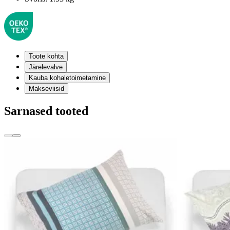
Toote kohta
Järelevalve
Kauba kohaletoimetamine
Makseviisid
Sarnased tooted