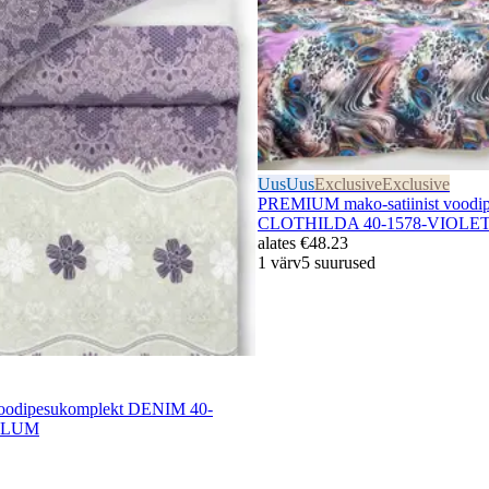
Uus
Uus
Exclusive
Exclusive
PREMIUM mako-satiinist voodi
CLOTHILDA 40-1578-VIOLE
alates
€48.23
1 värv
5 suurused
voodipesukomplekt DENIM 40-
-PLUM