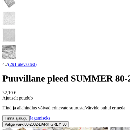
4,7
(291 ülevaated)
Puuvillane pleed SUMMER 80
32,19 €
Ajutiselt puudub
Hind ja allahindlus võivad erinevate suuruste/värvide puhul erineda
Jagamiseks
Hinna ajalugu
Valige värv:
80-2032-DARK GREY 30