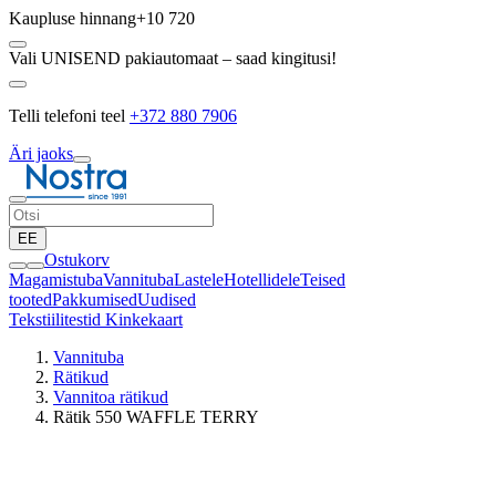
Kaupluse hinnang
+10 720
Vali UNISEND pakiautomaat – saad kingitusi!
Telli telefoni teel
+372 880 7906
Äri jaoks
EE
Ostukorv
Magamistuba
Vannituba
Lastele
Hotellidele
Teised
tooted
Pakkumised
Uudised
Tekstiilitestid
Kinkekaart
Vannituba
Rätikud
Vannitoa rätikud
Rätik 550 WAFFLE TERRY