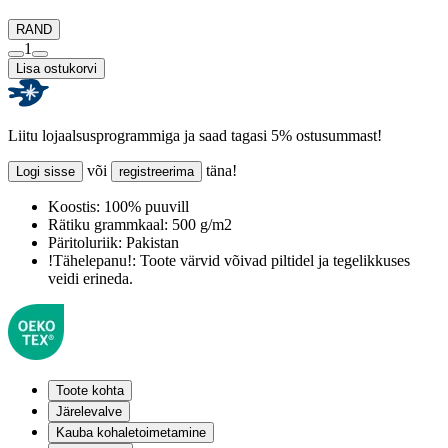
RAND
1
Lisa ostukorvi
Liitu lojaalsusprogrammiga ja saad tagasi 5% ostusummast!
või
täna!
Logi sisse
registreerima
Koostis:
100% puuvill
Rätiku grammkaal:
500 g/m2
Päritoluriik:
Pakistan
!Tähelepanu!:
Toote värvid võivad piltidel ja tegelikkuses
veidi erineda.
Toote kohta
Järelevalve
Kauba kohaletoimetamine