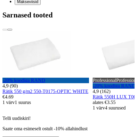
Makseviisid
Sarnased tooted
-20% koodiga RAND
Professional
Profession
4,9 (90)
-20% koodiga RAND
Rätik 550 g/m2 550-T0175-OPTIC WHITE
4,9 (162)
€4.69
Rätik 550H LUX T0
1 värv
1 suurus
alates
€3.55
1 värv
4 suurused
Telli uudiskiri!
Saate oma esimeselt ostult -10% allahindlust