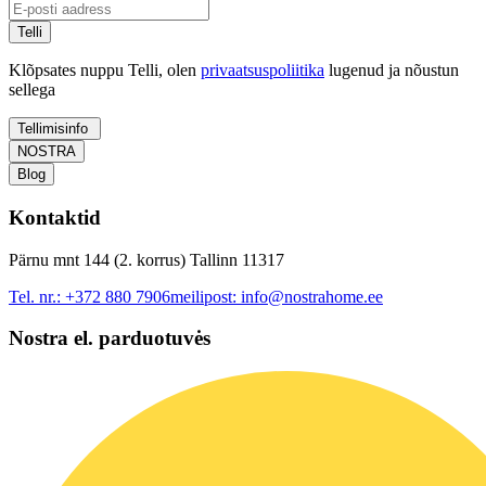
Telli
Klõpsates nuppu Telli, olen
privaatsuspoliitika
lugenud ja nõustun
sellega
Tellimisinfo
NOSTRA
Blog
Kontaktid
Pärnu mnt 144 (2. korrus) Tallinn 11317
Tel. nr.:
+372 880 7906
meilipost:
info@nostrahome.ee
Nostra el. parduotuvės