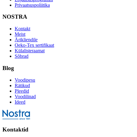
Privaatsuspoliitika
NOSTRA
Kontakt
Meist
Ärikliendile
Oeko-Tex sertifikaat
Külalisteraamat
Sõbrad
Blog
Voodipesu
Rätikud
Pleedid
Voodilinad
Ideed
Kontaktid