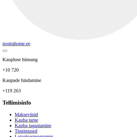
nostrahome.ee
Kaupluse hinnang
+10 720
Kaupade hindamine
+119 263
Tellimisinfo
Makseviisid
Kauba tarne
Kauba tagastamine
Tingimused
Lojaalsusprogramm