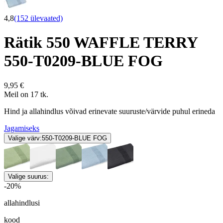
4,8
(152 ülevaated)
Rätik 550 WAFFLE TERRY
550-T0209-BLUE FOG
9,95 €
Meil on 17 tk.
Hind ja allahindlus võivad erinevate suuruste/värvide puhul erineda
Jagamiseks
Valige värv:
550-T0209-BLUE FOG
Valige suurus:
-20%
allahindlusi
kood