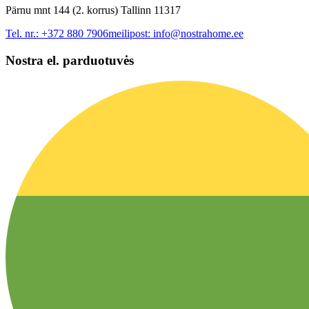
Pärnu mnt 144 (2. korrus) Tallinn 11317
Tel. nr.:
+372 880 7906
meilipost:
info@nostrahome.ee
Nostra el. parduotuvės