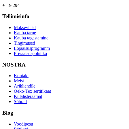
+119 294
Tellimisinfo
Makseviisid
Kauba tarne
Kauba tagastamine
Tingimused
Lojaalsusprogramm
Privaatsuspoliitika
NOSTRA
Kontakt
Meist
Ärikliendile
Oeko-Tex sertifikaat
Külalisteraamat
Sõbrad
Blog
Voodipesu