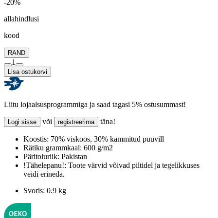
-20%
allahindlusi
kood
RAND
1
Lisa ostukorvi
Liitu lojaalsusprogrammiga ja saad tagasi 5% ostusummast!
või
täna!
Logi sisse
registreerima
Koostis:
70% viskoos, 30% kammitud puuvill
Rätiku grammkaal:
600 g/m2
Päritoluriik:
Pakistan
!Tähelepanu!:
Toote värvid võivad piltidel ja tegelikkuses
veidi erineda.
Svoris:
0.9 kg