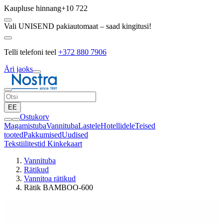
Kaupluse hinnang
+10 722
Vali UNISEND pakiautomaat – saad kingitusi!
Telli telefoni teel
+372 880 7906
Äri jaoks
EE
Ostukorv
Magamistuba
Vannituba
Lastele
Hotellidele
Teised
tooted
Pakkumised
Uudised
Tekstiilitestid
Kinkekaart
Vannituba
Rätikud
Vannitoa rätikud
Rätik BAMBOO-600