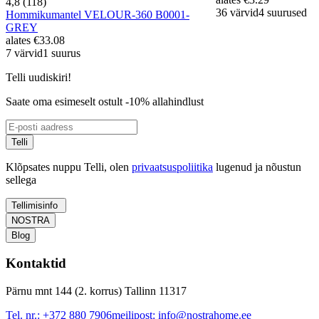
4,8 (118)
36 värvid
4 suurused
Hommikumantel VELOUR-360 B0001-
GREY
alates
€33.08
7 värvid
1 suurus
Telli uudiskiri!
Saate oma esimeselt ostult -10% allahindlust
Telli
Klõpsates nuppu Telli, olen
privaatsuspoliitika
lugenud ja nõustun
sellega
Tellimisinfo
NOSTRA
Blog
Kontaktid
Pärnu mnt 144 (2. korrus) Tallinn 11317
Tel. nr.:
+372 880 7906
meilipost:
info@nostrahome.ee