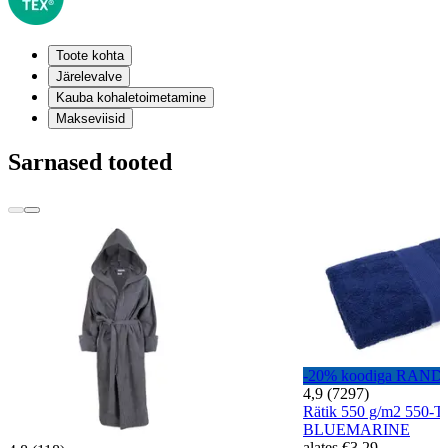
Toote kohta
Järelevalve
Kauba kohaletoimetamine
Makseviisid
Sarnased tooted
-20% koodiga RAND
4,9 (7297)
Rätik 550 g/m2 550-T
BLUEMARINE
alates
€3.29