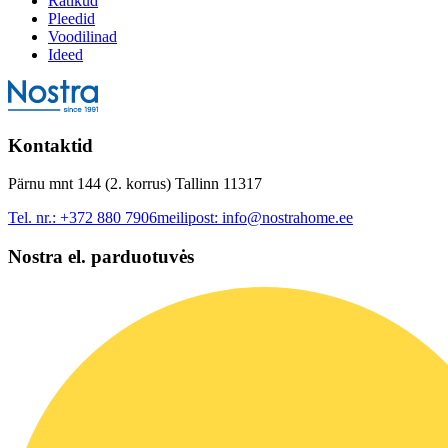
Rätikud
Pleedid
Voodilinad
Ideed
Kontaktid
Pärnu mnt 144 (2. korrus) Tallinn 11317
Tel. nr.:
+372 880 7906
meilipost:
info@nostrahome.ee
Nostra el. parduotuvės