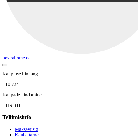
nostrahome.ee
Kaupluse hinnang
+10 724
Kaupade hindamine
+119 311
Tellimisinfo
Makseviisid
Kauba tarne