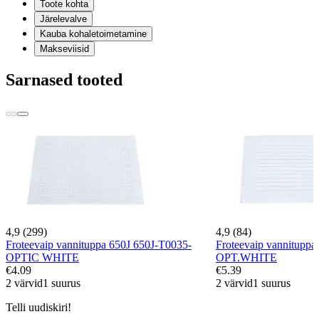
Toote kohta
Järelevalve
Kauba kohaletoimetamine
Makseviisid
Sarnased tooted
4,9 (299)
4,9 (84)
Froteevaip vannituppa 650J 650J-T0035-
Froteevaip vannitupp
OPTIC WHITE
OPT.WHITE
€4.09
€5.39
2 värvid
1 suurus
2 värvid
1 suurus
Telli uudiskiri!