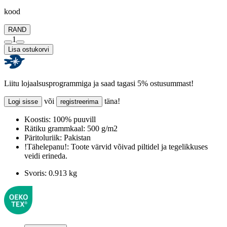
kood
RAND
1
Lisa ostukorvi
Liitu lojaalsusprogrammiga ja saad tagasi 5% ostusummast!
või
täna!
Logi sisse
registreerima
Koostis:
100% puuvill
Rätiku grammkaal:
500 g/m2
Päritoluriik:
Pakistan
!Tähelepanu!:
Toote värvid võivad piltidel ja tegelikkuses
veidi erineda.
Svoris:
0.913 kg