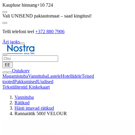
Kaupluse hinnang
+10 724
Vali UNISEND pakiautomaat – saad kingitusi!
Telli telefoni teel
+372 880 7906
Äri jaoks
EE
Ostukorv
Magamistuba
Vannituba
Lastele
Hotellidele
Teised
tooted
Pakkumised
Uudised
Tekstiilitestid
Kinkekaart
Vannituba
Rätikud
Hästi imavad rätikud
Rannarätik 500J VELOUR