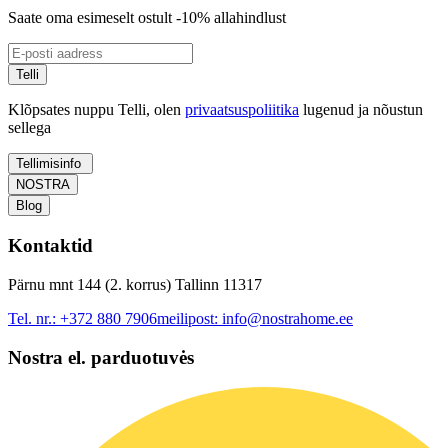
Saate oma esimeselt ostult -10% allahindlust
Telli
Klõpsates nuppu Telli, olen
privaatsuspoliitika
lugenud ja nõustun
sellega
Tellimisinfo
NOSTRA
Blog
Kontaktid
Pärnu mnt 144 (2. korrus) Tallinn 11317
Tel. nr.:
+372 880 7906
meilipost:
info@nostrahome.ee
Nostra el. parduotuvės