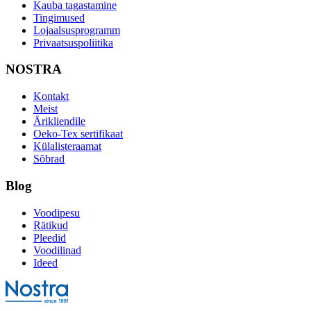
Kauba tagastamine
Tingimused
Lojaalsusprogramm
Privaatsuspoliitika
NOSTRA
Kontakt
Meist
Ärikliendile
Oeko-Tex sertifikaat
Külalisteraamat
Sõbrad
Blog
Voodipesu
Rätikud
Pleedid
Voodilinad
Ideed