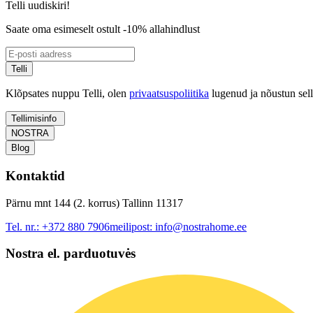
Telli uudiskiri!
Saate oma esimeselt ostult -10% allahindlust
Telli
Klõpsates nuppu Telli, olen
privaatsuspoliitika
lugenud ja nõustun sel
Tellimisinfo
NOSTRA
Blog
Kontaktid
Pärnu mnt 144 (2. korrus) Tallinn 11317
Tel. nr.:
+372 880 7906
meilipost:
info@nostrahome.ee
Nostra el. parduotuvės