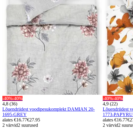
-40%
-40%
-40%
-40%
4,8 (36)
4,9 (22)
Lõuendriidest voodipesukomplekt DAMIAN 20-
Lõuendriidest 
1695-GREY
1773-PAPYRU
alates
€16.77
€27.95
alates
€16.77
€2
2 värvid
2 suurused
2 värvid
2 suuru