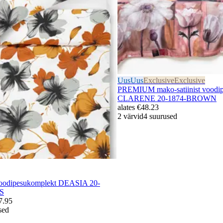
Uus
Uus
Exclusive
Exclusive
PREMIUM mako-satiinist voodi
CLARENE 20-1874-BROWN
alates
€48.23
2 värvid
4 suurused
voodipesukomplekt DEASIA 20-
S
7.95
sed