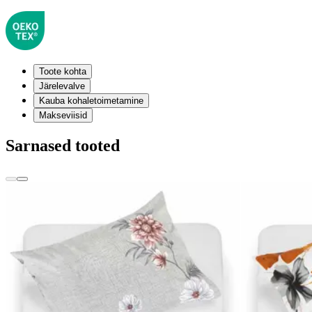
Toote kohta
Järelevalve
Kauba kohaletoimetamine
Makseviisid
Sarnased tooted