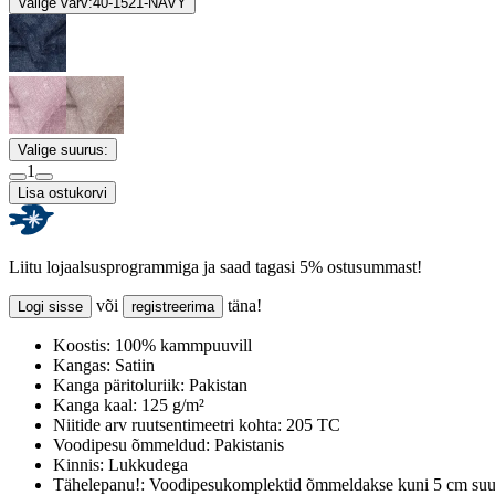
Valige värv:
40-1521-NAVY
Valige suurus:
1
Lisa ostukorvi
Liitu lojaalsusprogrammiga ja saad tagasi 5% ostusummast!
või
täna!
Logi sisse
registreerima
Koostis:
100% kammpuuvill
Kangas:
Satiin
Kanga päritoluriik:
Pakistan
Kanga kaal:
125 g/m²
Niitide arv ruutsentimeetri kohta:
205 TC
Voodipesu õmmeldud:
Pakistanis
Kinnis:
Lukkudega
Tähelepanu!:
Voodipesukomplektid õmmeldakse kuni 5 cm suur