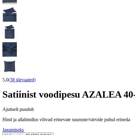
5,0
(38 ülevaated)
Satiinist voodipesu AZALEA 4
Ajutiselt puudub
Hind ja allahindlus võivad erinevate suuruste/värvide puhul erineda
Jagamiseks