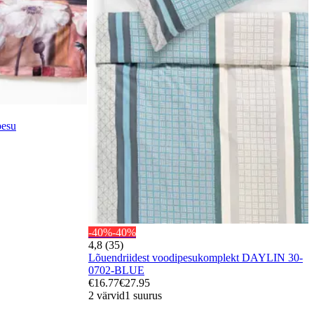
pesu
-40%
-40%
4,8 (35)
Lõuendriidest voodipesukomplekt DAYLIN 30-
0702-BLUE
€16.77
€27.95
2 värvid
1 suurus