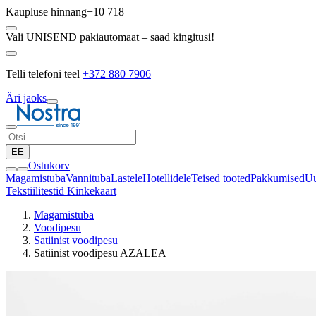
Kaupluse hinnang
+10 718
Vali UNISEND pakiautomaat – saad kingitusi!
Telli telefoni teel
+372 880 7906
Äri jaoks
EE
Ostukorv
Magamistuba
Vannituba
Lastele
Hotellidele
Teised tooted
Pakkumised
Uu
Tekstiilitestid
Kinkekaart
Magamistuba
Voodipesu
Satiinist voodipesu
Satiinist voodipesu AZALEA