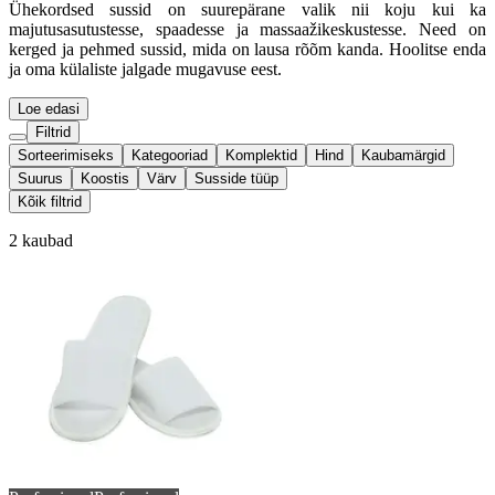
Ühekordsed sussid on suurepärane valik nii koju kui ka
majutusasutustesse, spaadesse ja massaažikeskustesse. Need on
kerged ja pehmed sussid, mida on lausa rõõm kanda. Hoolitse enda
ja oma külaliste jalgade mugavuse eest.
Loe edasi
Filtrid
Sorteerimiseks
Kategooriad
Komplektid
Hind
Kaubamärgid
Suurus
Koostis
Värv
Susside tüüp
Kõik filtrid
2 kaubad