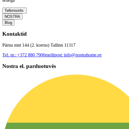
sellega
Tellimisinfo
NOSTRA
Blog
Kontaktid
Pärnu mnt 144 (2. korrus) Tallinn 11317
Tel. nr.:
+372 880 7906
meilipost:
info@nostrahome.ee
Nostra el. parduotuvės