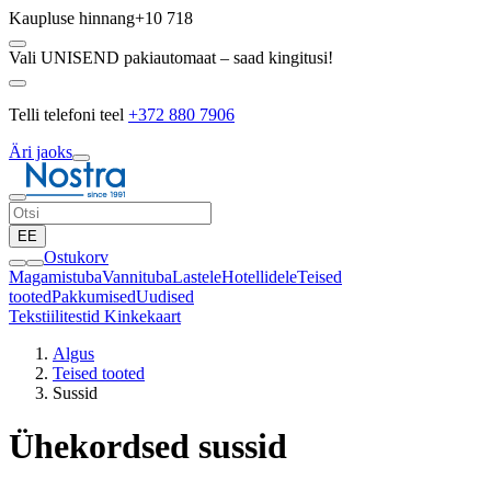
Kaupluse hinnang
+10 718
Vali UNISEND pakiautomaat – saad kingitusi!
Telli telefoni teel
+372 880 7906
Äri jaoks
EE
Ostukorv
Magamistuba
Vannituba
Lastele
Hotellidele
Teised
tooted
Pakkumised
Uudised
Tekstiilitestid
Kinkekaart
Algus
Teised tooted
Sussid
Ühekordsed sussid