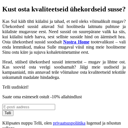
Kust osta kvaliteetseid ühekordseid susse?
Kas Sul käib tihti külalisi ja tahad, et neil oleks võimalikult mugav?
Ühekordsed sussid aitavad Sul hoolitseda laitmatu puhtuse ja
külaliste mugavuse eest. Need sussid on suurepärane valik ka siis,
kui külalisi tuleb harva, sest selliste susside hind on äärmiselt hea.
Osta ühekordsed sussid soodsalt
Nostra Home
tootevalikust – vali
enda lemmikud, maksa Sulle mugaval viisil ning meie hoolitseme
Sinu ostu kiire ja sujuva kohaletoimetamise eest.
Head, stiilsed ühekordsed sussid internetist – mugav ja lihtne ost.
Kas soovid osta veelgi soodsamalt? Jälgi meie uudiseid ja
kampaaniaid, mis annavad teile võimaluse osta kvaliteetseid tekstiile
uskumatult madalate hindadega.
Telli uudiskiri!
Saate oma esimeselt ostult -10% allahindlust
Telli
Klõpsates nuppu Telli, olen
privaatsuspoliitika
lugenud ja nõustun