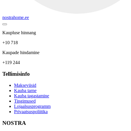
nostrahome.ee
Kaupluse hinnang
+10 718
Kaupade hindamine
+119 244
Tellimisinfo
Makseviisid
Kauba tarne
Kauba tagastamine
Tingimused
Lojaalsusprogramm
Privaatsuspoliitika
NOSTRA