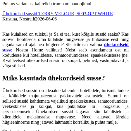
Puikus variantas, kai reikia trumpam naudojimui.
Š
Ühekordsed sussid TERRY VELOUR, S003-OPT.WHITE
Kristina, Nostra.lt
2026-06-06
A
Kas külalised on tulekul ja Sa ei tea, kust kõigile sussid saaks? Kas
soovid hoolitseda oma külaliste mugavuse ja hubasuse eest ning
tagada samal ajal hea hügieeni? Siis kiirusta valima
ühekordseid
susse
Nostra Home valikust! Neist saab asendamatu ost nii
kodudesse kui hotellidesse, sanatooriumidesse, spaakeskustesse jne.
Kvaliteetsed ühekordsed sussid on soojad, pehmed, vastupidavad ja
väga stiilsed.
Miks kasutada ühekordseid susse?
Ühekordsed sussid on ideaalne lahendus hotellidele, turismitaludele
ja kõikidele majutusteenust pakkuvatele asutustele. Samuti on
sellised sussid kahtlemata vajalikud spaakeskustes, sanatooriumides,
veekeskustes ja kõikjal, kus pakutakse ilu-, lõõgastus- ja
terviseteenuseid. Ühekordsed sussid tagavad siin külalistele ja
klientidele maksimaalse mugavuse. Need aitavad järgida
hügieeninorme ning jätavad laitmatult korraliku ja puhta mulje.