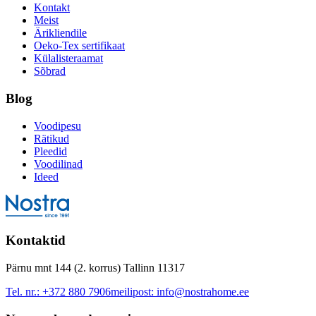
Kontakt
Meist
Ärikliendile
Oeko-Tex sertifikaat
Külalisteraamat
Sõbrad
Blog
Voodipesu
Rätikud
Pleedid
Voodilinad
Ideed
Kontaktid
Pärnu mnt 144 (2. korrus) Tallinn 11317
Tel. nr.:
+372 880 7906
meilipost:
info@nostrahome.ee