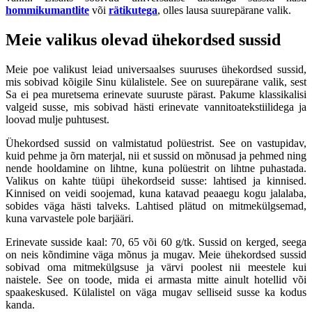
hommikumantlite
või
rätikutega
, olles lausa suurepärane valik.
Meie valikus olevad ühekordsed sussid
Meie poe valikust leiad universaalses suuruses ühekordsed sussid,
mis sobivad kõigile Sinu külalistele. See on suurepärane valik, sest
Sa ei pea muretsema erinevate suuruste pärast. Pakume klassikalisi
valgeid susse, mis sobivad hästi erinevate vannitoatekstiilidega ja
loovad mulje puhtusest.
Ühekordsed sussid on valmistatud polüestrist. See on vastupidav,
kuid pehme ja õrn materjal, nii et sussid on mõnusad ja pehmed ning
nende hooldamine on lihtne, kuna polüestrit on lihtne puhastada.
Valikus on kahte tüüpi ühekordseid susse: lahtised ja kinnised.
Kinnised on veidi soojemad, kuna katavad peaaegu kogu jalalaba,
sobides väga hästi talveks. Lahtised plätud on mitmekülgsemad,
kuna varvastele pole barjääri.
Erinevate susside kaal: 70, 65 või 60 g/tk. Sussid on kerged, seega
on neis kõndimine väga mõnus ja mugav. Meie ühekordsed sussid
sobivad oma mitmekülgsuse ja värvi poolest nii meestele kui
naistele. See on toode, mida ei armasta mitte ainult hotellid või
spaakeskused. Külalistel on väga mugav selliseid susse ka kodus
kanda.