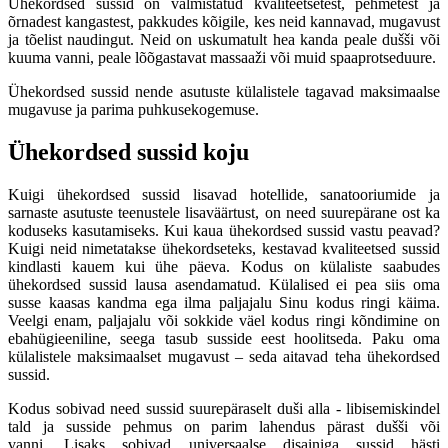
Ühekordsed sussid on valmistatud kvaliteetsetest, pehmetest ja
õrnadest kangastest, pakkudes kõigile, kes neid kannavad, mugavust
ja tõelist naudingut. Neid on uskumatult hea kanda peale dušši või
kuuma vanni, peale lõõgastavat massaaži või muid spaaprotseduure.
Ühekordsed sussid nende asutuste külalistele tagavad maksimaalse
mugavuse ja parima puhkusekogemuse.
Ühekordsed sussid koju
Kuigi ühekordsed sussid lisavad hotellide, sanatooriumide ja
sarnaste asutuste teenustele lisaväärtust, on need suurepärane ost ka
koduseks kasutamiseks. Kui kaua ühekordsed sussid vastu peavad?
Kuigi neid nimetatakse ühekordseteks, kestavad kvaliteetsed sussid
kindlasti kauem kui ühe päeva. Kodus on külaliste saabudes
ühekordsed sussid lausa asendamatud. Külalised ei pea siis oma
susse kaasas kandma ega ilma paljajalu Sinu kodus ringi käima.
Veelgi enam, paljajalu või sokkide väel kodus ringi kõndimine on
ebahügieeniline, seega tasub susside eest hoolitseda. Paku oma
külalistele maksimaalset mugavust – seda aitavad teha ühekordsed
sussid.
Kodus sobivad need sussid suurepäraselt duši alla - libisemiskindel
tald ja susside pehmus on parim lahendus pärast dušši või
vanni. Lisaks sobivad universaalse disainiga sussid hästi