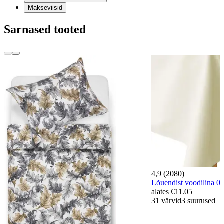
Makseviisid
Sarnased tooted
4,9 (2080)
Lõuendist voodilina
alates
€11.05
31 värvid
3 suurused