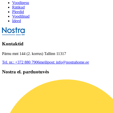
Voodipesu
Rätikud
Pleedid
Voodilinad
Ideed
Kontaktid
Pärnu mnt 144 (2. korrus) Tallinn 11317
Tel. nr.:
+372 880 7906
meilipost:
info@nostrahome.ee
Nostra el. parduotuvės