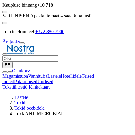
Kaupluse hinnang
+10 718
Vali UNISEND pakiautomaat – saad kingitusi!
Telli telefoni teel
+372 880 7906
Äri jaoks
EE
Ostukorv
Magamistuba
Vannituba
Lastele
Hotellidele
Teised
tooted
Pakkumised
Uudised
Tekstiilitestid
Kinkekaart
Lastele
Tekid
Tekid beebidele
Tekk ANTIMICROBIAL