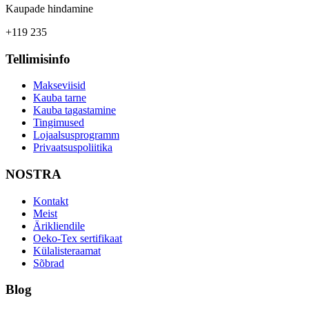
Kaupade hindamine
+119 235
Tellimisinfo
Makseviisid
Kauba tarne
Kauba tagastamine
Tingimused
Lojaalsusprogramm
Privaatsuspoliitika
NOSTRA
Kontakt
Meist
Ärikliendile
Oeko-Tex sertifikaat
Külalisteraamat
Sõbrad
Blog