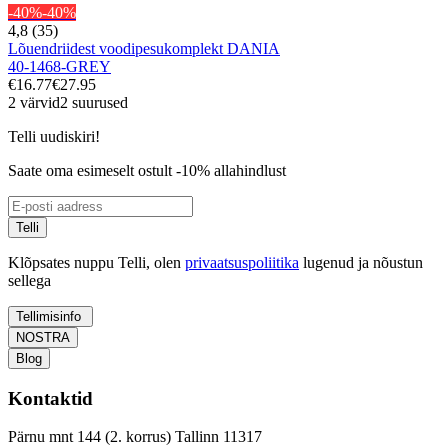
-40%
-40%
4,8 (35)
Lõuendriidest voodipesukomplekt DANIA
40-1468-GREY
€16.77
€27.95
2 värvid
2 suurused
Telli uudiskiri!
Saate oma esimeselt ostult -10% allahindlust
Telli
Klõpsates nuppu Telli, olen
privaatsuspoliitika
lugenud ja nõustun
sellega
Tellimisinfo
NOSTRA
Blog
Kontaktid
Pärnu mnt 144 (2. korrus) Tallinn 11317