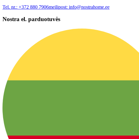
Tel. nr.:
+372 880 7906
meilipost:
info@nostrahome.ee
Nostra el. parduotuvės