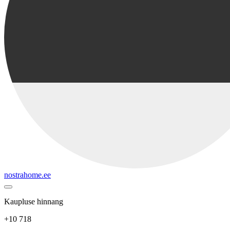
nostrahome.ee
Kaupluse hinnang
+10 718