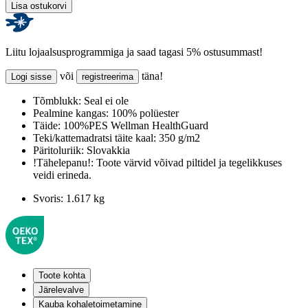
Lisa ostukorvi
Liitu lojaalsusprogrammiga ja saad tagasi 5% ostusummast!
või
täna!
Logi sisse
registreerima
Tõmblukk:
Seal ei ole
Pealmine kangas:
100% polüester
Täide:
100%PES Wellman HealthGuard
Teki/kattemadratsi täite kaal:
350 g/m2
Päritoluriik:
Slovakkia
!Tähelepanu!:
Toote värvid võivad piltidel ja tegelikkuses
veidi erineda.
Svoris:
1.617 kg
Toote kohta
Järelevalve
Kauba kohaletoimetamine