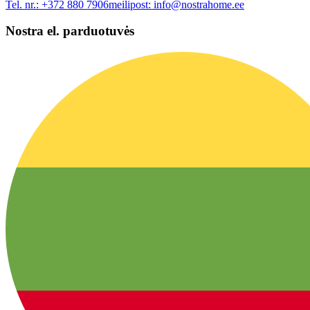
Tel. nr.:
+372 880 7906
meilipost:
info@nostrahome.ee
Nostra el. parduotuvės