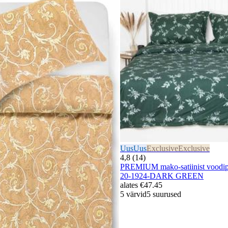
Uus
Uus
Exclusive
Exclusive
4,8 (14)
PREMIUM mako-satiinist vood
20-1924-DARK GREEN
alates
€47.45
5 värvid
5 suurused