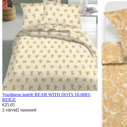
Voodipesu lastele BEAR WITH DOTS 10-0683-
BEIGE
€25.05
2 värvid
2 suurused