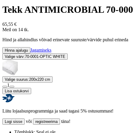
Tekk ANTIMICROBIAL 70-000
65,55 €
Meil on 14 tk.
Hind ja allahindlus võivad erinevate suuruste/värvide puhul erineda
Jagamiseks
Hinna ajalugu
Valige värv:
70-0001-OPTIC WHITE
Valige suurus:
200x220 cm
1
Lisa ostukorvi
Liitu lojaalsusprogrammiga ja saad tagasi 5% ostusummast!
või
täna!
Logi sisse
registreerima
Tõmblukk:
Seal ei ole