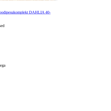
voodipesukomplekt DAHLIA 40-
sed
lega