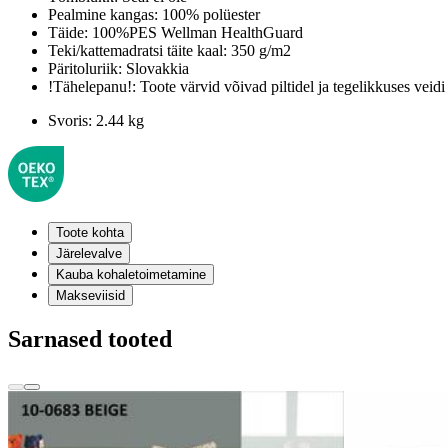
Pealmine kangas:
100% polüester
Täide:
100%PES Wellman HealthGuard
Teki/kattemadratsi täite kaal:
350 g/m2
Päritoluriik:
Slovakkia
!Tähelepanu!:
Toote värvid võivad piltidel ja tegelikkuses veidi
Svoris:
2.44 kg
Toote kohta
Järelevalve
Kauba kohaletoimetamine
Makseviisid
Sarnased tooted