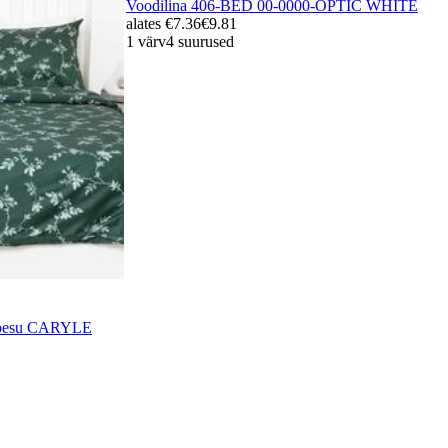
Voodilina 406-BED 00-0000-OPTIC WHITE
alates
€7.36
€9.81
1 värv
4 suurused
ipesu CARYLE