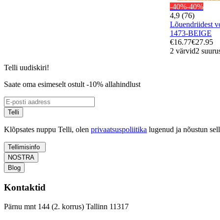
-40%
-40%
4,9 (76)
Lõuendriidest 
1473-BEIGE
€16.77
€27.95
2 värvid
2 suuru
Telli uudiskiri!
Saate oma esimeselt ostult -10% allahindlust
Telli
Klõpsates nuppu Telli, olen
privaatsuspoliitika
lugenud ja nõustun sel
Tellimisinfo
NOSTRA
Blog
Kontaktid
Pärnu mnt 144 (2. korrus) Tallinn 11317