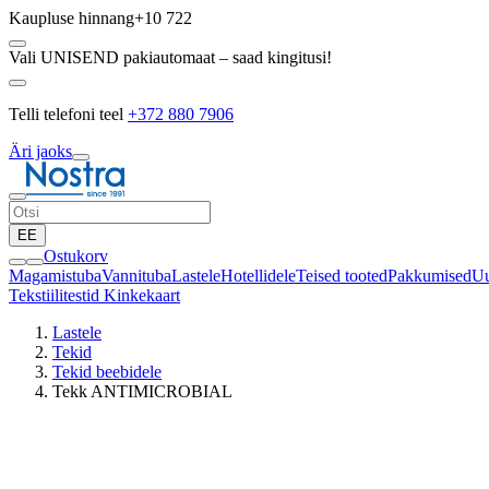
Kaupluse hinnang
+10 722
Vali UNISEND pakiautomaat – saad kingitusi!
Telli telefoni teel
+372 880 7906
Äri jaoks
EE
Ostukorv
Magamistuba
Vannituba
Lastele
Hotellidele
Teised tooted
Pakkumised
Uu
Tekstiilitestid
Kinkekaart
Lastele
Tekid
Tekid beebidele
Tekk ANTIMICROBIAL