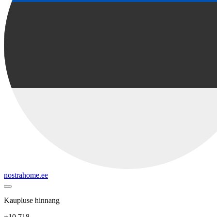
nostrahome.ee
Kaupluse hinnang
+10 718