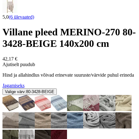
5,0
(6 ülevaated)
Villane pleed MERINO-270 80-
3428-BEIGE 140x200 cm
42,17 €
Ajutiselt puudub
Hind ja allahindlus võivad erinevate suuruste/värvide puhul erineda
Jagamiseks
Valige värv:
80-3428-BEIGE