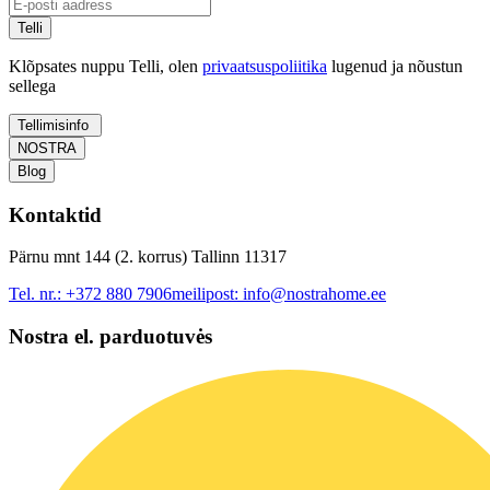
Telli
Klõpsates nuppu Telli, olen
privaatsuspoliitika
lugenud ja nõustun
sellega
Tellimisinfo
NOSTRA
Blog
Kontaktid
Pärnu mnt 144 (2. korrus) Tallinn 11317
Tel. nr.:
+372 880 7906
meilipost:
info@nostrahome.ee
Nostra el. parduotuvės