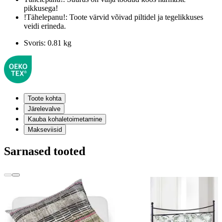
pikkusega!
!Tähelepanu!:
Toote värvid võivad piltidel ja tegelikkuses
veidi erineda.
Svoris:
0.81 kg
Toote kohta
Järelevalve
Kauba kohaletoimetamine
Makseviisid
Sarnased tooted