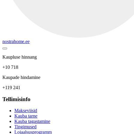
nostrahome.ee
Kaupluse hinnang
+10 718
Kaupade hindamine
+119 241
Tellimisinfo
Makseviisid
Kauba tarne
Kauba tagastamine
Tingimused
Lojaalsusprogramm