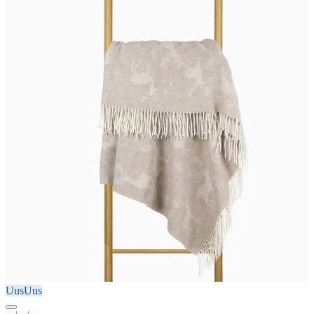
Uus
Uus