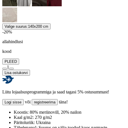
Valige suurus:
140x200 cm
-20%
allahindlusi
kood
PLEED
1
Lisa ostukorvi
Liitu lojaalsusprogrammiga ja saad tagasi 5% ostusummast!
või
täna!
Logi sisse
registreerima
Koostis:
80% meriinovill, 20% nailon
Kaal g/m2:
270 g/m2
Päritoluriik:
Ukraina
Tähelepanu!:
Suurus on välja toodud koos narmaste