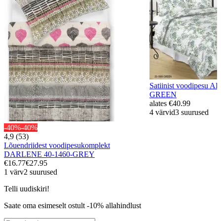
Satiinist voodipesu
GREEN
alates
€40.99
4 värvid
3 suurused
-40%
-40%
4,9 (53)
Lõuendriidest voodipesukomplekt
DARLENE 40-1460-GREY
€16.77
€27.95
1 värv
2 suurused
Telli uudiskiri!
Saate oma esimeselt ostult -10% allahindlust