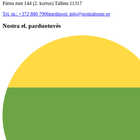
Pärnu mnt 144 (2. korrus) Tallinn 11317
Tel. nr.:
+372 880 7906
meilipost:
info@nostrahome.ee
Nostra el. parduotuvės