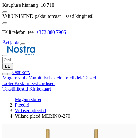
Kaupluse hinnang
+10 718
Vali UNISEND pakiautomaat – saad kingitusi!
Telli telefoni teel
+372 880 7906
Äri jaoks
EE
Ostukorv
Magamistuba
Vannituba
Lastele
Hotellidele
Teised
tooted
Pakkumised
Uudised
Tekstiilitestid
Kinkekaart
Magamistuba
Pleedid
Villased pleedid
Villane pleed MERINO-270