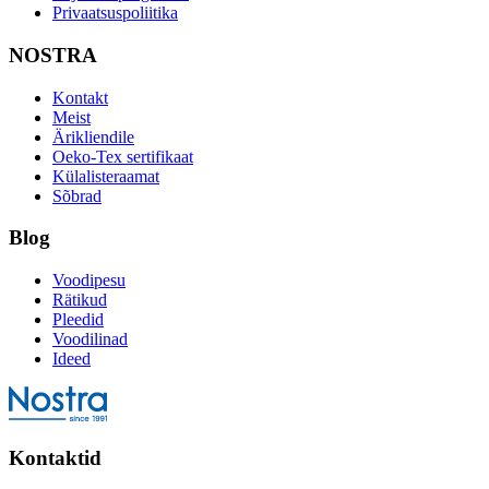
Privaatsuspoliitika
NOSTRA
Kontakt
Meist
Ärikliendile
Oeko-Tex sertifikaat
Külalisteraamat
Sõbrad
Blog
Voodipesu
Rätikud
Pleedid
Voodilinad
Ideed
Kontaktid