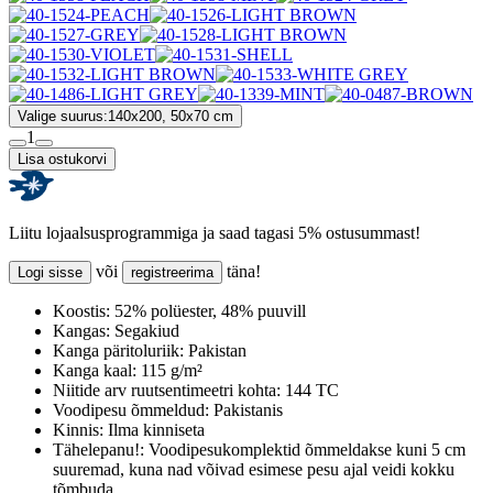
Valige suurus:
140x200, 50x70 cm
1
Lisa ostukorvi
Liitu lojaalsusprogrammiga ja saad tagasi 5% ostusummast!
või
täna!
Logi sisse
registreerima
Koostis:
52% polüester, 48% puuvill
Kangas:
Segakiud
Kanga päritoluriik:
Pakistan
Kanga kaal:
115 g/m²
Niitide arv ruutsentimeetri kohta:
144 TC
Voodipesu õmmeldud:
Pakistanis
Kinnis:
Ilma kinniseta
Tähelepanu!:
Voodipesukomplektid õmmeldakse kuni 5 cm
suuremad, kuna nad võivad esimese pesu ajal veidi kokku
tõmbuda.