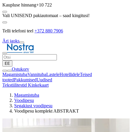
Kaupluse hinnang
+10 722
Vali UNISEND pakiautomaat – saad kingitusi!
Telli telefoni teel
+372 880 7906
Äri jaoks
EE
Ostukorv
Magamistuba
Vannituba
Lastele
Hotellidele
Teised
tooted
Pakkumised
Uudised
Tekstiilitestid
Kinkekaart
Magamistuba
Voodipesu
Segakiust voodipesu
Voodipesu komplekt ABSTRAKT