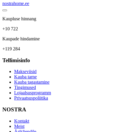
nostrahome.ee
Kaupluse hinnang
+10 722
Kaupade hindamine
+119 284
Tellimisinfo
Makseviisid
Kauba tarne
Kauba tagastamine
Tingimused
Lojaalsusprogramm
Privaatsuspoliitika
NOSTRA
Kontakt
Meist
Ärikliendile