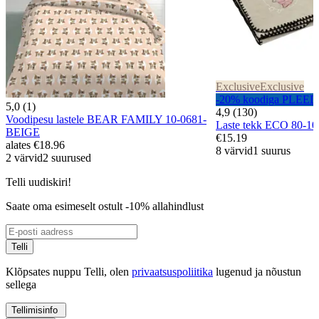
Exclusive
Exclusive
-20% koodiga PLEED
5,0 (1)
4,9 (130)
Voodipesu lastele BEAR FAMILY 10-0681-
Laste tekk ECO 80-
BEIGE
€15.19
alates
€18.96
8 värvid
1 suurus
2 värvid
2 suurused
Telli uudiskiri!
Saate oma esimeselt ostult -10% allahindlust
Telli
Klõpsates nuppu Telli, olen
privaatsuspoliitika
lugenud ja nõustun
sellega
Tellimisinfo