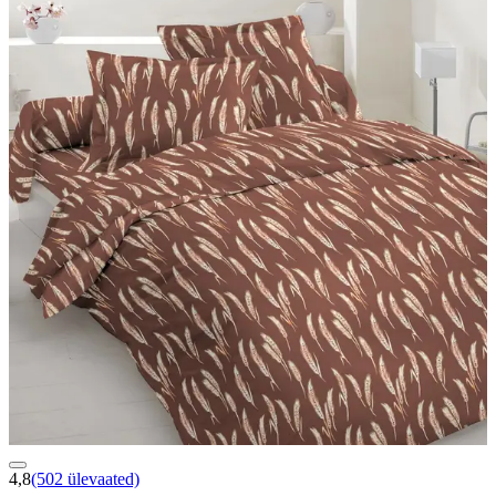
4,8
(502 ülevaated)