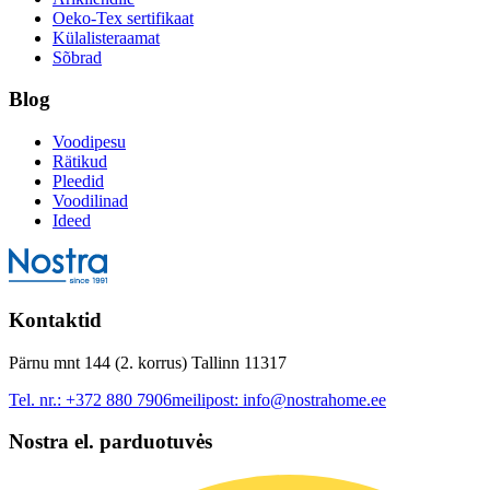
Oeko-Tex sertifikaat
Külalisteraamat
Sõbrad
Blog
Voodipesu
Rätikud
Pleedid
Voodilinad
Ideed
Kontaktid
Pärnu mnt 144 (2. korrus) Tallinn 11317
Tel. nr.:
+372 880 7906
meilipost:
info@nostrahome.ee
Nostra el. parduotuvės