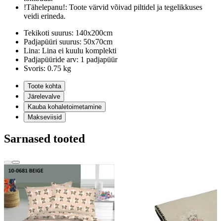
!Tähelepanu!:
Toote värvid võivad piltidel ja tegelikkuses
veidi erineda.
Tekikoti suurus:
140x200cm
Padjapüüri suurus:
50x70cm
Lina:
Lina ei kuulu komplekti
Padjapüüride arv:
1 padjapüür
Svoris:
0.75 kg
Toote kohta
Järelevalve
Kauba kohaletoimetamine
Makseviisid
Sarnased tooted