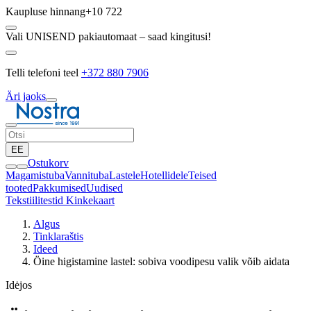
Kaupluse hinnang
+10 722
Vali UNISEND pakiautomaat – saad kingitusi!
Telli telefoni teel
+372 880 7906
Äri jaoks
EE
Ostukorv
Magamistuba
Vannituba
Lastele
Hotellidele
Teised
tooted
Pakkumised
Uudised
Tekstiilitestid
Kinkekaart
Algus
Tinklaraštis
Ideed
Öine higistamine lastel: sobiva voodipesu valik võib aidata
Idėjos