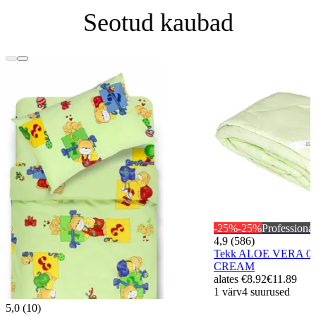
Seotud kaubad
-25%
-25%
Professional
4,9 (586)
Tekk ALOE VERA 00
CREAM
alates
€8.92
€11.89
1 värv
4 suurused
5,0 (10)