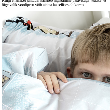
Kuigi enamikel juhtudel kaasneb higistamine palavikuga, teadke, et
õige valik voodipesu võib aidata ka sellises olukorras.