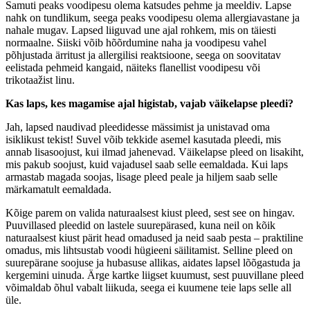
Samuti peaks voodipesu olema katsudes pehme ja meeldiv. Lapse
nahk on tundlikum, seega peaks voodipesu olema allergiavastane ja
nahale mugav. Lapsed liiguvad une ajal rohkem, mis on täiesti
normaalne. Siiski võib hõõrdumine naha ja voodipesu vahel
põhjustada ärritust ja allergilisi reaktsioone, seega on soovitatav
eelistada pehmeid kangaid, näiteks flanellist voodipesu või
trikotaažist linu.
Kas laps, kes magamise ajal higistab, vajab väikelapse pleedi?
Jah, lapsed naudivad pleedidesse mässimist ja unistavad oma
isiklikust tekist! Suvel võib tekkide asemel kasutada pleedi, mis
annab lisasoojust, kui ilmad jahenevad. Väikelapse pleed on lisakiht,
mis pakub soojust, kuid vajadusel saab selle eemaldada. Kui laps
armastab magada soojas, lisage pleed peale ja hiljem saab selle
märkamatult eemaldada.
Kõige parem on valida naturaalsest kiust pleed, sest see on hingav.
Puuvillased pleedid on lastele suurepärased, kuna neil on kõik
naturaalsest kiust pärit head omadused ja neid saab pesta – praktiline
omadus, mis lihtsustab voodi hügieeni säilitamist. Selline pleed on
suurepärane soojuse ja hubasuse allikas, aidates lapsel lõõgastuda ja
kergemini uinuda. Ärge kartke liigset kuumust, sest puuvillane pleed
võimaldab õhul vabalt liikuda, seega ei kuumene teie laps selle all
üle.