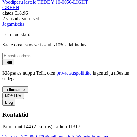
Voodipesu lastele TEDDY 10-0056-LIGHT
GREEN
alates
€18.96
2 värvid
2 suurused
Jagamiseks
Telli uudiskiri!
Saate oma esimeselt ostult -10% allahindlust
Telli
Klõpsates nuppu Telli, olen
privaatsuspoliitika
lugenud ja nõustun
sellega
Tellimisinfo
NOSTRA
Blog
Kontaktid
Pärnu mnt 144 (2. korrus) Tallinn 11317
Tel. nr.:
+372 880 7906
meilipost:
info@nostrahome.ee