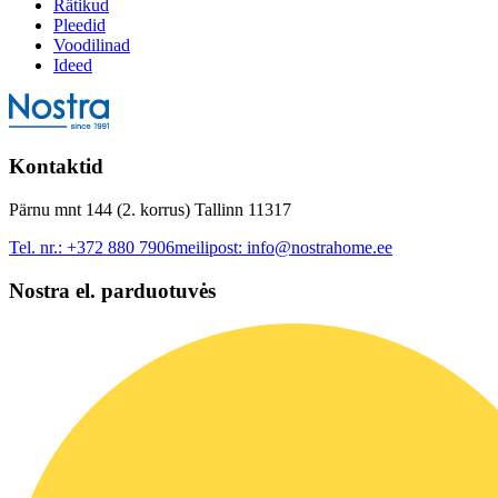
Rätikud
Pleedid
Voodilinad
Ideed
Kontaktid
Pärnu mnt 144 (2. korrus) Tallinn 11317
Tel. nr.:
+372 880 7906
meilipost:
info@nostrahome.ee
Nostra el. parduotuvės