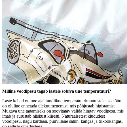
Milline voodipesu tagab lastele sobiva une temperatuuri?
Laste kehad on une ajal tundlikud temperatuurimuutustele, seetõttu
on oluline ennetada ülekuumenemist, mis põhjustab higistamist.
Mugava une tagamiseks on soovitatav valida hingav voodipesu, mis
imab ja aurustab niiskust kiiresti. Naturaalsetest kiududest
voodipesu, nagu kardaan, puuvillane satiin, kangas ja trikookangas,
on selliste omadustega.