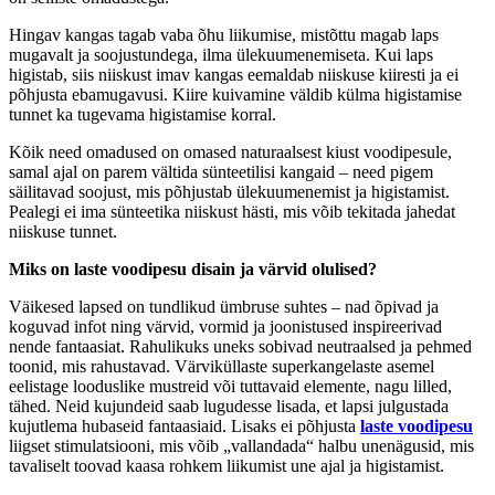
Hingav kangas tagab vaba õhu liikumise, mistõttu magab laps
mugavalt ja soojustundega, ilma ülekuumenemiseta. Kui laps
higistab, siis niiskust imav kangas eemaldab niiskuse kiiresti ja ei
põhjusta ebamugavusi. Kiire kuivamine väldib külma higistamise
tunnet ka tugevama higistamise korral.
Kõik need omadused on omased naturaalsest kiust voodipesule,
samal ajal on parem vältida sünteetilisi kangaid – need pigem
säilitavad soojust, mis põhjustab ülekuumenemist ja higistamist.
Pealegi ei ima sünteetika niiskust hästi, mis võib tekitada jahedat
niiskuse tunnet.
Miks on laste voodipesu disain ja värvid olulised?
Väikesed lapsed on tundlikud ümbruse suhtes – nad õpivad ja
koguvad infot ning värvid, vormid ja joonistused inspireerivad
nende fantaasiat. Rahulikuks uneks sobivad neutraalsed ja pehmed
toonid, mis rahustavad. Värviküllaste superkangelaste asemel
eelistage looduslike mustreid või tuttavaid elemente, nagu lilled,
tähed. Neid kujundeid saab lugudesse lisada, et lapsi julgustada
kujutlema hubaseid fantaasiaid. Lisaks ei põhjusta
laste voodipesu
liigset stimulatsiooni, mis võib „vallandada“ halbu unenägusid, mis
tavaliselt toovad kaasa rohkem liikumist une ajal ja higistamist.