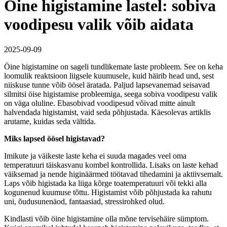
Öine higistamine lastel: sobiva
voodipesu valik võib aidata
2025-09-09
Öine higistamine on sageli tundlikemate laste probleem. See on keha
loomulik reaktsioon liigsele kuumusele, kuid häirib head und, sest
niiskuse tunne võib öösel äratada. Paljud lapsevanemad seisavad
silmitsi öise higistamise probleemiga, seega sobiva voodipesu valik
on väga oluline. Ebasobivad voodipesud võivad mitte ainult
halvendada higistamist, vaid seda põhjustada. Käesolevas artiklis
arutame, kuidas seda vältida.
Miks lapsed öösel higistavad?
Imikute ja väikeste laste keha ei suuda magades veel oma
temperatuuri täiskasvanu kombel kontrollida. Lisaks on laste kehad
väiksemad ja nende higinäärmed töötavad tihedamini ja aktiivsemalt.
Laps võib higistada ka liiga kõrge toatemperatuuri või tekki alla
kogunenud kuumuse tõttu. Higistamist võib põhjustada ka rahutu
uni, õudusunenäod, fantaasiad, stressirohked olud.
Kindlasti võib öine higistamine olla mõne tervisehäire sümptom.