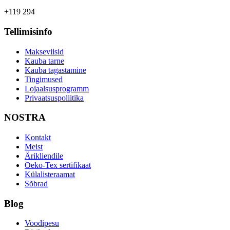
+119 294
Tellimisinfo
Makseviisid
Kauba tarne
Kauba tagastamine
Tingimused
Lojaalsusprogramm
Privaatsuspoliitika
NOSTRA
Kontakt
Meist
Ärikliendile
Oeko-Tex sertifikaat
Külalisteraamat
Sõbrad
Blog
Voodipesu