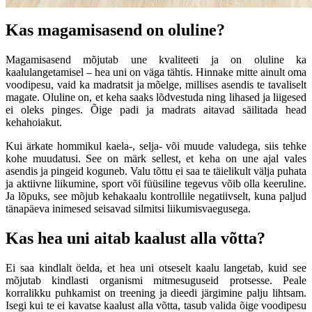
Kas magamisasend on oluline?
Magamisasend mõjutab une kvaliteeti ja on oluline ka
kaalulangetamisel – hea uni on väga tähtis. Hinnake mitte ainult oma
voodipesu, vaid ka madratsit ja mõelge, millises asendis te tavaliselt
magate. Oluline on, et keha saaks lõdvestuda ning lihased ja liigesed
ei oleks pinges. Õige padi ja madrats aitavad säilitada head
kehahoiakut.
Kui ärkate hommikul kaela-, selja- või muude valudega, siis tehke
kohe muudatusi. See on märk sellest, et keha on une ajal vales
asendis ja pingeid koguneb. Valu tõttu ei saa te täielikult välja puhata
ja aktiivne liikumine, sport või füüsiline tegevus võib olla keeruline.
Ja lõpuks, see mõjub kehakaalu kontrollile negatiivselt, kuna paljud
tänapäeva inimesed seisavad silmitsi liikumisvaegusega.
Kas hea uni aitab kaalust alla võtta?
Ei saa kindlalt öelda, et hea uni otseselt kaalu langetab, kuid see
mõjutab kindlasti organismi mitmesuguseid protsesse. Peale
korralikku puhkamist on treening ja dieedi järgimine palju lihtsam.
Isegi kui te ei kavatse kaalust alla võtta, tasub valida õige voodipesu