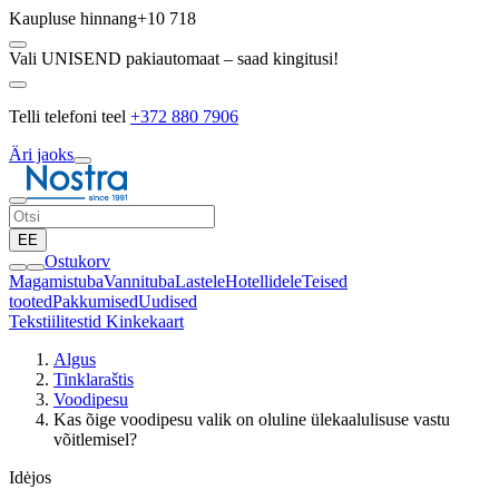
Kaupluse hinnang
+10 718
Vali UNISEND pakiautomaat – saad kingitusi!
Telli telefoni teel
+372 880 7906
Äri jaoks
EE
Ostukorv
Magamistuba
Vannituba
Lastele
Hotellidele
Teised
tooted
Pakkumised
Uudised
Tekstiilitestid
Kinkekaart
Algus
Tinklaraštis
Voodipesu
Kas õige voodipesu valik on oluline ülekaalulisuse vastu
võitlemisel?
Idėjos