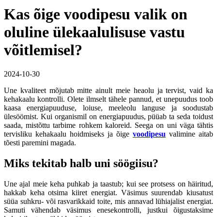
Kas õige voodipesu valik on
oluline ülekaalulisuse vastu
võitlemisel?
2024-10-30
Une kvaliteet mõjutab mitte ainult meie heaolu ja tervist, vaid ka
kehakaalu kontrolli. Olete ilmselt tähele pannud, et unepuudus toob
kaasa energiapuuduse, loiuse, meeleolu languse ja soodustab
ülesöömist. Kui organismil on energiapuudus, püüab ta seda toidust
saada, mistõttu tarbime rohkem kaloreid. Seega on uni väga tähtis
tervisliku kehakaalu hoidmiseks ja õige
voodipesu
valimine aitab
tõesti paremini magada.
Miks tekitab halb uni söögiisu?
Une ajal meie keha puhkab ja taastub; kui see protsess on häiritud,
hakkab keha otsima kiiret energiat. Väsimus suurendab kiusatust
süüa suhkru- või rasvarikkaid toite, mis annavad lühiajalist energiat.
Samuti vähendab väsimus enesekontrolli, justkui õigustaksime