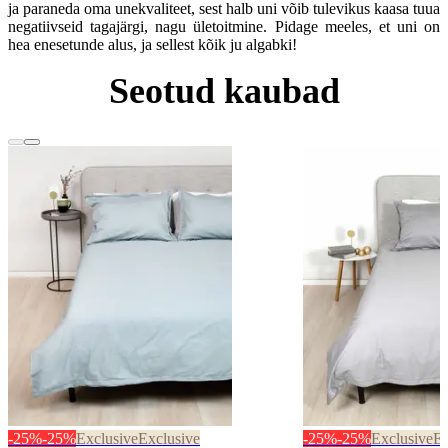
ja paraneda oma unekvaliteet, sest halb uni võib tulevikus kaasa tuua
negatiivseid tagajärgi, nagu ületoitmine. Pidage meeles, et uni on
hea enesetunde alus, ja sellest kõik ju algabki!
Seotud kaubad
-25%
-25%
Exclusive
Exclusive
-25%
-25%
Exclusive
Ex