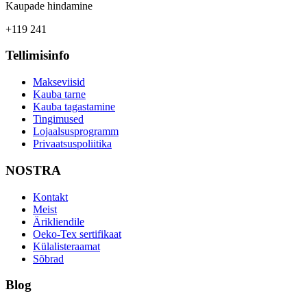
Kaupade hindamine
+119 241
Tellimisinfo
Makseviisid
Kauba tarne
Kauba tagastamine
Tingimused
Lojaalsusprogramm
Privaatsuspoliitika
NOSTRA
Kontakt
Meist
Ärikliendile
Oeko-Tex sertifikaat
Külalisteraamat
Sõbrad
Blog