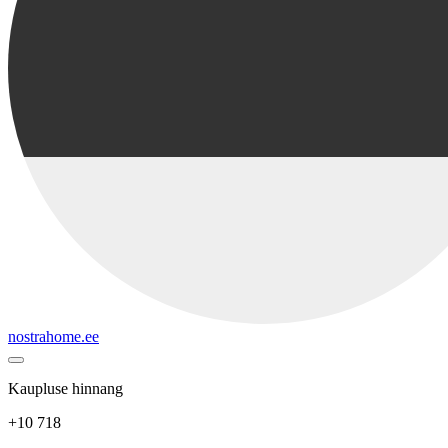
nostrahome.ee
Kaupluse hinnang
+10 718