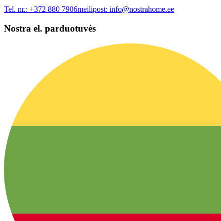
Tel. nr.:
+372 880 7906
meilipost:
info@nostrahome.ee
Nostra el. parduotuvės