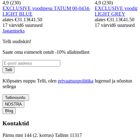
4,9 (230)
4,9 (230)
EXCLUSIVE voodipesu TATUM 00-0434-
EXCLUSIVE voodipe
LIGHT BLUE
LIGHT GREY
alates
€31.13
€41.50
alates
€31.13
€41.50
17 värvid
6 suurused
17 värvid
6 suurused
Jagamiseks
Telli uudiskiri!
Saate oma esimeselt ostult -10% allahindlust
Telli
Klõpsates nuppu Telli, olen
privaatsuspoliitika
lugenud ja nõustun
sellega
Tellimisinfo
NOSTRA
Blog
Kontaktid
Pärnu mnt 144 (2. korrus) Tallinn 11317