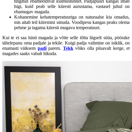
tingitud ebameeldivat külmustunnet. Padjapüüri kangas imab
higi, kuid peab selle kiiresti aurustama, vastasel juhul on
ebamugav magada.
Kohanemine kehatemperatuuriga on naturaalse kiu omadus,
mis aitab teil kiiremini uinuda. Voodipesu kangas peaks olema
pehme ja tagama kiiresti mugava temperatuuri.
Kui te ei saa hästi magada ja võite selle tõttu liigselt süüa, pöörake
tähelepanu oma padjale ja tekile. Kuigi padja valimine on isiklik, on
enamasti väiksem
padi
parem.
Tekk
võiks olla piisavalt kerge, et
magades saaks vabalt liikuda.