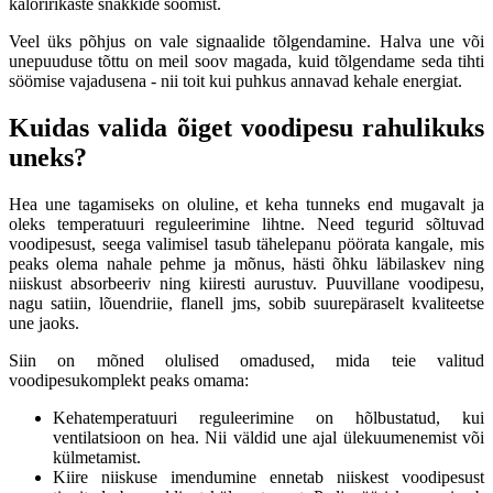
kaloririkaste snäkkide söömist.
Veel üks põhjus on vale signaalide tõlgendamine. Halva une või
unepuuduse tõttu on meil soov magada, kuid tõlgendame seda tihti
söömise vajadusena - nii toit kui puhkus annavad kehale energiat.
Kuidas valida õiget voodipesu rahulikuks
uneks?
Hea une tagamiseks on oluline, et keha tunneks end mugavalt ja
oleks temperatuuri reguleerimine lihtne. Need tegurid sõltuvad
voodipesust, seega valimisel tasub tähelepanu pöörata kangale, mis
peaks olema nahale pehme ja mõnus, hästi õhku läbilaskev ning
niiskust absorbeeriv ning kiiresti aurustuv. Puuvillane voodipesu,
nagu satiin, lõuendriie, flanell jms, sobib suurepäraselt kvaliteetse
une jaoks.
Siin on mõned olulised omadused, mida teie valitud
voodipesukomplekt peaks omama:
Kehatemperatuuri reguleerimine on hõlbustatud, kui
ventilatsioon on hea. Nii väldid une ajal ülekuumenemist või
külmetamist.
Kiire niiskuse imendumine ennetab niiskest voodipesust