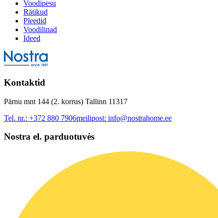
Voodipesu
Rätikud
Pleedid
Voodilinad
Ideed
Kontaktid
Pärnu mnt 144 (2. korrus) Tallinn 11317
Tel. nr.:
+372 880 7906
meilipost:
info@nostrahome.ee
Nostra el. parduotuvės